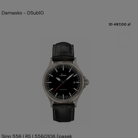
Damasko - DSub10
10 497,00 zł
Sinn 556 I RS | 556.0106 (pasek