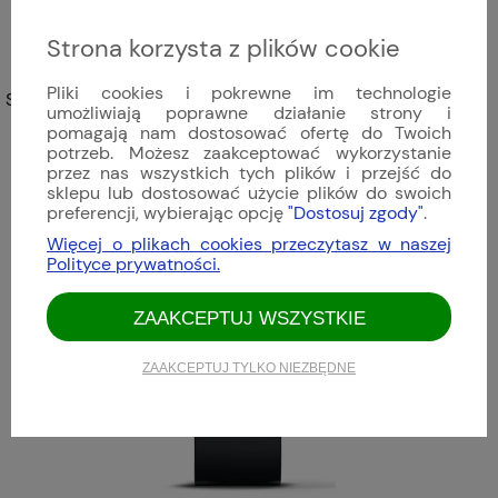
Strona korzysta z plików cookie
Pliki cookies i pokrewne im technologie
Sinn - 903 St II G | 903.093
umożliwiają poprawne działanie strony i
pomagają nam dostosować ofertę do Twoich
16 113,00 zł
potrzeb. Możesz zaakceptować wykorzystanie
przez nas wszystkich tych plików i przejść do
sklepu lub dostosować użycie plików do swoich
preferencji, wybierając opcję
"Dostosuj zgody"
.
Więcej o plikach cookies przeczytasz w naszej
Polityce prywatności.
ZAAKCEPTUJ WSZYSTKIE
ZAAKCEPTUJ TYLKO NIEZBĘDNE