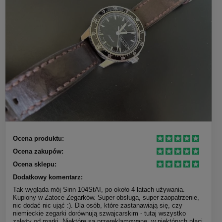
Ocena produktu:
Ocena zakupów:
Ocena sklepu:
Dodatkowy komentarz:
Tak wygląda mój Sinn 104StAI, po około 4 latach używania.
Kupiony w Zatoce Zegarków. Super obsługa, super zaopatrzenie,
nic dodać nic ująć :). Dla osób, które zastanawiają się, czy
niemieckie zegarki dorównują szwajcarskim - tutaj wszystko
zależy od marki. Niektóre są przereklamowane, w niektórych płaci