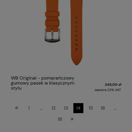
WB Original - pomarańczowy
gumowy pasek w klasycznym
245,00 zł
stylu
zawiera 23% VAT
«
1
...
12
13
14
15
16
...
»
18