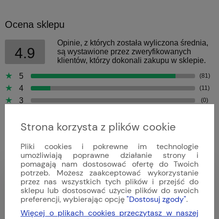
Ocena sklepu
Opinie, z których została wyliczona średnia,
4.9
są wystawione przez zweryfikowanych
klientów, którzy dokonali zakupu w sklepie.
5
(81)
4
(11)
3
(0)
2
(0)
Strona korzysta z plików cookie
1
(0)
Pliki cookies i pokrewne im technologie
umożliwiają poprawne działanie strony i
pomagają nam dostosować ofertę do Twoich
potrzeb. Możesz zaakceptować wykorzystanie
Bartek
przez nas wszystkich tych plików i przejść do
Dodano: 2026-04-09
sklepu lub dostosować użycie plików do swoich
Opinia zweryfikowana
preferencji, wybierając opcję
"Dostosuj zgody"
.
Więcej o plikach cookies przeczytasz w naszej