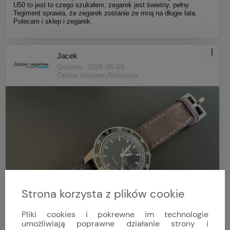
U50 to jest to czego szukałem, zegarek jest świetny, pełny
Tegiment sprawia, że zegarek zostanie ze mną na długie lata.
Polecam i sklep i zegarek.
Jacek
Dodano: 2025-06-09
Opinia niezweryfikowana
Strona korzysta z plików cookie
Pliki cookies i pokrewne im technologie
umożliwiają poprawne działanie strony i