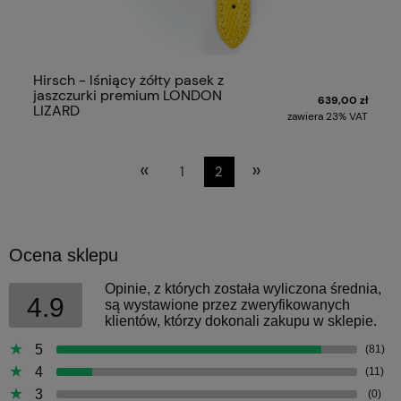
Hirsch - lśniący żółty pasek z
jaszczurki premium LONDON
639,00 zł
LIZARD
zawiera 23% VAT
«
»
1
2
Ocena sklepu
Opinie, z których została wyliczona średnia,
4.9
są wystawione przez zweryfikowanych
klientów, którzy dokonali zakupu w sklepie.
5
(81)
4
(11)
3
(0)