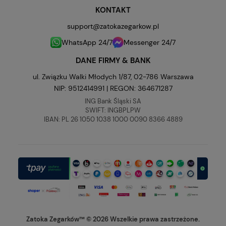
KONTAKT
support@zatokazegarkow.pl
WhatsApp 24/7
Messenger 24/7
DANE FIRMY & BANK
ul. Związku Walki Młodych 1/87, 02-786 Warszawa
NIP: 9512414991 | REGON: 364671287
ING Bank Śląski SA
SWIFT: INGBPLPW
IBAN: PL 26 1050 1038 1000 0090 8366 4889
Zatoka Zegarków™ © 2026 Wszelkie prawa zastrzeżone.