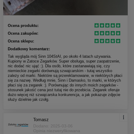
Ocena produktu:
Ocena zakupów:
Ocena sklepu:
Dodatkowy komentarz:
Tak wygląda mój Sinn 104StAI, po około 4 latach używania.
Kupiony w Zatoce Zegarków. Super obsługa, super zaopatrzenie,
nic dodać nic ująć :). Dla osób, które zastanawiają się, czy
niemieckie zegarki dorównują szwajcarskim - tutaj wszystko
zależy od marki. Niektóre są przereklamowane, w niektórych płaci
się za nazwę. Według mnie, Sinn i Damasko, to marki, w których
płaci się za zegarek :). Porównując do innych moich zegarków -
stosunek jakość cena jest tutaj nie do przebicia. Zegarek oferuje
dużo więcej niż szwajcarska konkurencja, a jak pokazuje zdjęcie
służy dzielnie jak czołg.
Tomasz
Dodano: 2025-03-06
Opinia niezweryfikowana