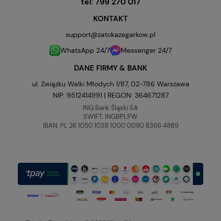
tel:
799 270 017
KONTAKT
support@zatokazegarkow.pl
WhatsApp 24/7
Messenger 24/7
DANE FIRMY & BANK
ul. Związku Walki Młodych 1/87, 02-786 Warszawa
NIP: 9512414991 | REGON: 364671287
ING Bank Śląski SA
SWIFT: INGBPLPW
IBAN: PL 26 1050 1038 1000 0090 8366 4889