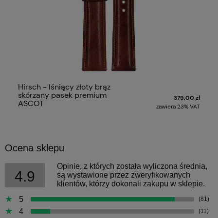
Hirsch - lśniący złoty brąz
skórzany pasek premium
379,00 zł
ASCOT
zawiera 23% VAT
Ocena sklepu
Opinie, z których została wyliczona średnia,
4.9
są wystawione przez zweryfikowanych
klientów, którzy dokonali zakupu w sklepie.
5
(81)
4
(11)