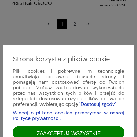
PRESTIGE CROCO
zawiera 23% VAT
«
»
1
2
Ocena sklepu
Strona korzysta z plików cookie
Opinie, z których została wyliczona średnia,
4.9
są wystawione przez zweryfikowanych
Pliki cookies i pokrewne im technologie
klientów, którzy dokonali zakupu w sklepie.
umożliwiają poprawne działanie strony i
pomagają nam dostosować ofertę do Twoich
5
(82)
potrzeb. Możesz zaakceptować wykorzystanie
4
przez nas wszystkich tych plików i przejść do
(11)
sklepu lub dostosować użycie plików do swoich
3
(0)
preferencji, wybierając opcję
"Dostosuj zgody"
.
2
(0)
Więcej o plikach cookies przeczytasz w naszej
1
(0)
Polityce prywatności.
ZAAKCEPTUJ WSZYSTKIE