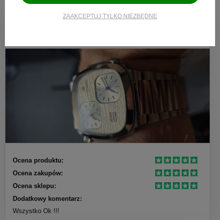
ZAAKCEPTUJ TYLKO NIEZBĘDNE
Tom
Dodano: 2026-08-08
Opinia zweryfikowana
Ocena produktu:
Ocena zakupów:
Ocena sklepu:
Dodatkowy komentarz:
Wszystko Ok !!!