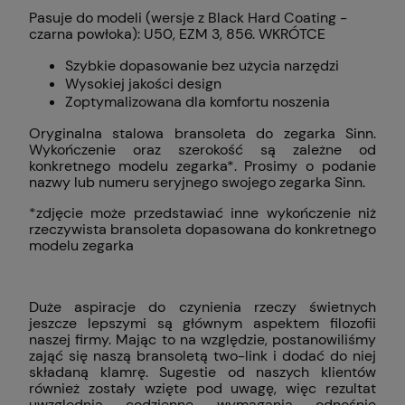
Pasuje do modeli (wersje z Black Hard Coating -
czarna powłoka): U50, EZM 3, 856. WKRÓTCE
Szybkie dopasowanie bez użycia narzędzi
Wysokiej jakości design
Zoptymalizowana dla komfortu noszenia
Oryginalna stalowa bransoleta do zegarka Sinn.
Wykończenie oraz szerokość są zależne od
konkretnego modelu zegarka*. Prosimy o podanie
nazwy lub numeru seryjnego swojego zegarka Sinn.
*zdjęcie może przedstawiać inne wykończenie niż
rzeczywista bransoleta dopasowana do konkretnego
modelu zegarka
Duże aspiracje do czynienia rzeczy świetnych
jeszcze lepszymi są głównym aspektem filozofii
naszej firmy. Mając to na względzie, postanowiliśmy
zająć się naszą bransoletą two-link i dodać do niej
składaną klamrę. Sugestie od naszych klientów
również zostały wzięte pod uwagę, więc rezultat
uwzględnia codzienne wymagania odnośnie