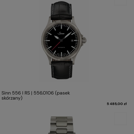
Sinn 556 I RS | 556.0106 (pasek
skórzany)
5 485,00 zł