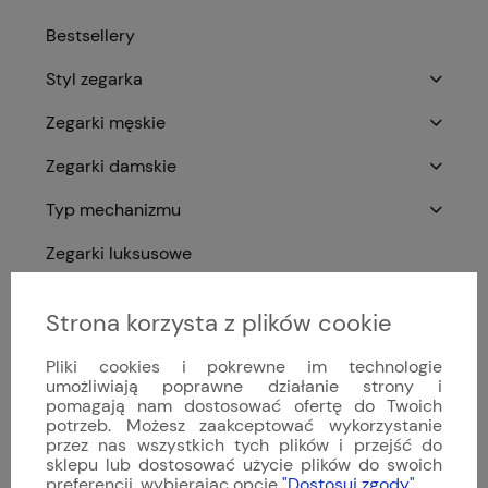
Bestsellery
Styl zegarka
Zegarki męskie
Zegarki damskie
Typ mechanizmu
Zegarki luksusowe
Zegarki szwajcarskie
Strona korzysta z plików cookie
Akcesoria do zegarków
Pliki cookies i pokrewne im technologie
Archiwum Sinn
umożliwiają poprawne działanie strony i
pomagają nam dostosować ofertę do Twoich
potrzeb. Możesz zaakceptować wykorzystanie
Nowości
przez nas wszystkich tych plików i przejść do
sklepu lub dostosować użycie plików do swoich
Promocje
preferencji, wybierając opcję
"Dostosuj zgody"
.