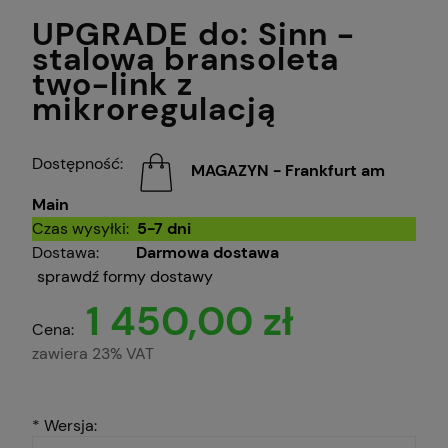
UPGRADE do: Sinn -
stalowa bransoleta
two-link z
mikroregulacją
Dostępność:
MAGAZYN - Frankfurt am
Main
Czas wysyłki:
5-7 dni
Dostawa:
Darmowa dostawa
sprawdź formy dostawy
1 450,00 zł
Cena:
zawiera 23% VAT
*
Wersja: