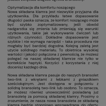
Optymalizacja dla komfortu noszącego
Nowa składana klamra jest niezwykle przyjazna dla
użytkownika. Dla przykładu łatwe dopasowanie
długości paska oznacza, że komfort noszącego może
być szybko zoptymalizowany, jeśli obwód
nadgarstka się zmienia lub zmieniają się warunki
użytkowania, takie jak wykonywanie ćwiczeń lub
różnych czynności. Dokładne dopasowanie jest
szybkie i nie wymaga narzędzi - taka procedura nie
mogłaby być bardziej dogodna. Kolejną zaletą jest
użycie solidnego materiału. To obietnica wysokiej
wartości i jakości połączona z pewnością, że możesz
polegać na naszej składanej klamrze nie tylko w
kontekście haptyki. Korzyści z korzystania z niej
docenisz każdego dnia.
Nowa składana klamra pasuje do naszych bransolet
two-link z wkrętami z łebkami z gniazdkiem
sześciokątnym. Jest dostępna w połączeniu z
solidną bransoletą two-link lub osobno. To oznacza,
że możesz również unowocześnić posiadaną już
bransoletę za pomocą składanej klamry. Prosimy o
zrozumienie, że nasza nowa bransoleta ze składaną
klamrą będzie stopniowo wprowadzana do oferty.