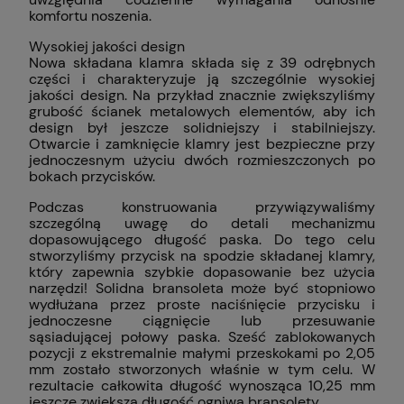
komfortu noszenia.
Wysokiej jakości design
Nowa składana klamra składa się z 39 odrębnych
części i charakteryzuje ją szczególnie wysokiej
jakości design. Na przykład znacznie zwiększyliśmy
grubość ścianek metalowych elementów, aby ich
design był jeszcze solidniejszy i stabilniejszy.
Otwarcie i zamknięcie klamry jest bezpieczne przy
jednoczesnym użyciu dwóch rozmieszczonych po
bokach przycisków.
Podczas konstruowania przywiązywaliśmy
szczególną uwagę do detali mechanizmu
dopasowującego długość paska. Do tego celu
stworzyliśmy przycisk na spodzie składanej klamry,
który zapewnia szybkie dopasowanie bez użycia
narzędzi! Solidna bransoleta może być stopniowo
wydłużana przez proste naciśnięcie przycisku i
jednoczesne ciągnięcie lub przesuwanie
sąsiadującej połowy paska. Sześć zablokowanych
pozycji z ekstremalnie małymi przeskokami po 2,05
mm zostało stworzonych właśnie w tym celu. W
rezultacie całkowita długość wynosząca 10,25 mm
jeszcze zwiększa długość ogniwa bransolety.