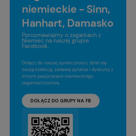
niemieckie - Sinn,
Hanhart, Damasko
Porozmawiajmy o zegarkach z
Niemiec na naszej grupie
Facebook.
Dołącz do naszej społeczności, dziel się
swoją kolekcją, zadawaj pytania i dyskutuj z
innymi pasjonatami niemieckiego
zegarmistrzostwa.
DOŁĄCZ DO GRUPY NA FB