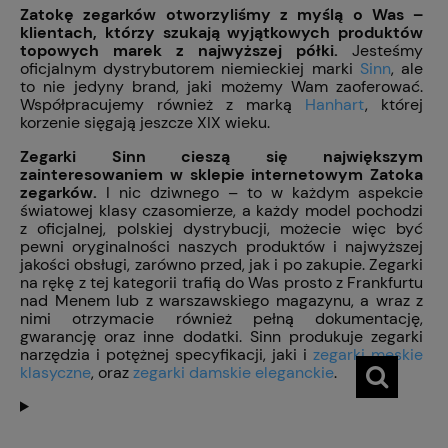
Zatokę zegarków otworzyliśmy z myślą o Was –
klientach, którzy szukają wyjątkowych produktów
topowych marek z najwyższej półki.
Jesteśmy
oficjalnym dystrybutorem niemieckiej marki
Sinn
, ale
to nie jedyny brand, jaki możemy Wam zaoferować.
Współpracujemy również z marką
Hanhart
, której
korzenie sięgają jeszcze XIX wieku.
Zegarki Sinn cieszą się największym
zainteresowaniem w sklepie internetowym Zatoka
zegarków.
I nic dziwnego – to w każdym aspekcie
światowej klasy czasomierze, a każdy model pochodzi
z oficjalnej, polskiej dystrybucji, możecie więc być
pewni oryginalności naszych produktów i najwyższej
jakości obsługi, zarówno przed, jak i po zakupie. Zegarki
na rękę z tej kategorii trafią do Was prosto z Frankfurtu
nad Menem lub z warszawskiego magazynu, a wraz z
nimi otrzymacie również pełną dokumentację,
gwarancję oraz inne dodatki. Sinn produkuje zegarki
narzędzia i potężnej specyfikacji, jaki i
zegarki męskie
klasyczne
, oraz
zegarki damskie eleganckie
.