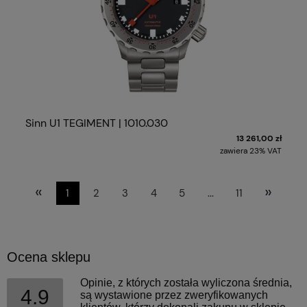
Sinn U1 TEGIMENT | 1010.030
13 261,00 zł
zawiera 23% VAT
«
»
1
2
3
4
5
...
11
Ocena sklepu
Opinie, z których została wyliczona średnia,
4.9
są wystawione przez zweryfikowanych