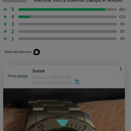
klientów, którzy dokonali zakupu w sklepie.
5
(81)
4
(11)
3
(0)
2
(0)
1
(0)
Bartek
Dodano: 2026-04-09
Opinia zweryfikowana