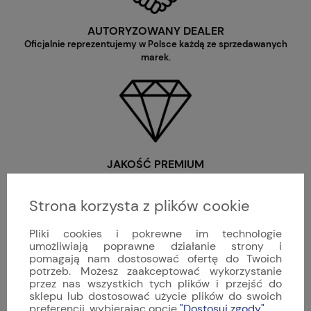
AUTORYZOWANY DEALER
Oficjalnie reprezentujemy w Polsce każdą ze sprzedawanych
marek.
JAKOŚĆ PREMIUM
Oferujemy wyłącznie nowe, oryginalne produkty o najwyższej
jakości wykonania.
Strona korzysta z plików cookie
Pliki cookies i pokrewne im technologie
umożliwiają poprawne działanie strony i
pomagają nam dostosować ofertę do Twoich
potrzeb. Możesz zaakceptować wykorzystanie
przez nas wszystkich tych plików i przejść do
sklepu lub dostosować użycie plików do swoich
WYJĄTKOWA SELEKCJA
preferencji, wybierając opcję
"Dostosuj zgody"
.
Zebraliśmy najlepsze i najciekawsze marki z całego świata, od