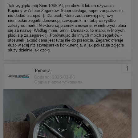
Tak wygląda mój Sinn 104StAI, po około 4 latach używania.
Kupiony w Zatoce Zegarków. Super obsługa, super zaopatrzenie,
nic dodać nic ująć :). Dla osób, które zastanawiają się, czy
niemieckie zegarki dorównują szwajcarskim - tutaj wszystko
zależy od marki. Niektóre są przereklamowane, w niektórych płaci
się za nazwę. Według mnie, Sinn i Damasko, to marki, w których
płaci się za zegarek :). Porównując do innych moich zegarków -
stosunek jakość cena jest tutaj nie do przebicia. Zegarek oferuje
dużo więcej niż szwajcarska konkurencja, a jak pokazuje zdjęcie
służy dzielnie jak czołg.
Tomasz
Dodano: 2025-03-06
Opinia niezweryfikowana