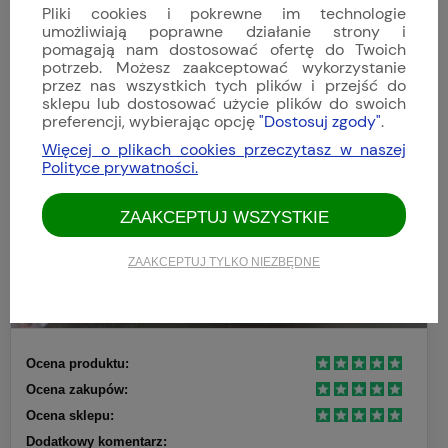
Pliki cookies i pokrewne im technologie
umożliwiają poprawne działanie strony i
pomagają nam dostosować ofertę do Twoich
potrzeb. Możesz zaakceptować wykorzystanie
przez nas wszystkich tych plików i przejść do
sklepu lub dostosować użycie plików do swoich
preferencji, wybierając opcję
"Dostosuj zgody"
.
Więcej o plikach cookies przeczytasz w naszej
Polityce prywatności.
ZAAKCEPTUJ WSZYSTKIE
ZAAKCEPTUJ TYLKO NIEZBĘDNE
Ocena produktu:
Ocena zakupów:
Ocena sklepu:
Dodatkowy komentarz: