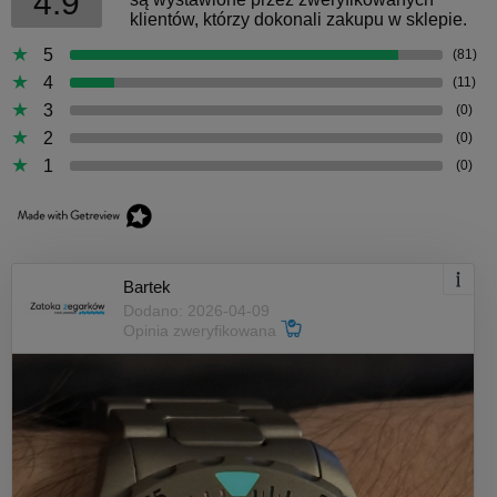
4.9
klientów, którzy dokonali zakupu w sklepie.
5
(81)
4
(11)
3
(0)
2
(0)
1
(0)
Bartek
Dodano: 2026-04-09
Opinia zweryfikowana