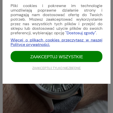
Pliki cookies i pokrewne im technologie
umożliwiają poprawne działanie strony i
Tomasz
pomagają nam dostosować ofertę do Twoich
Dodano: 2025-03-06
potrzeb. Możesz zaakceptować wykorzystanie
Opinia niezweryfikowana
przez nas wszystkich tych plików i przejść do
sklepu lub dostosować użycie plików do swoich
preferencji, wybierając opcję
"Dostosuj zgody"
.
Więcej o plikach cookies przeczytasz w naszej
Polityce prywatności.
ZAAKCEPTUJ WSZYSTKIE
ZAAKCEPTUJ TYLKO NIEZBĘDNE