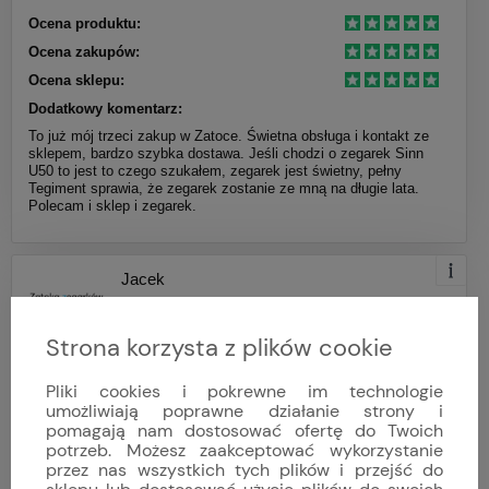
Ocena produktu:
Ocena zakupów:
Ocena sklepu:
Dodatkowy komentarz:
To już mój trzeci zakup w Zatoce. Świetna obsługa i kontakt ze
sklepem, bardzo szybka dostawa. Jeśli chodzi o zegarek Sinn
U50 to jest to czego szukałem, zegarek jest świetny, pełny
Tegiment sprawia, że zegarek zostanie ze mną na długie lata.
Polecam i sklep i zegarek.
Jacek
Dodano: 2025-06-09
Opinia niezweryfikowana
Strona korzysta z plików cookie
Pliki cookies i pokrewne im technologie
umożliwiają poprawne działanie strony i
pomagają nam dostosować ofertę do Twoich
potrzeb. Możesz zaakceptować wykorzystanie
przez nas wszystkich tych plików i przejść do