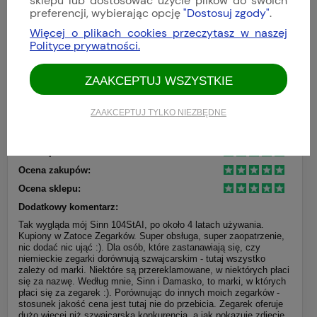
sklepu lub dostosować użycie plików do swoich
preferencji, wybierając opcję
"Dostosuj zgody"
.
Więcej o plikach cookies przeczytasz w naszej
Polityce prywatności.
ZAAKCEPTUJ WSZYSTKIE
ZAAKCEPTUJ TYLKO NIEZBĘDNE
Ocena produktu:
Ocena zakupów:
Ocena sklepu:
Dodatkowy komentarz:
Tak wygląda mój Sinn 104StAI, po około 4 latach używania.
Kupiony w Zatoce Zegarków. Super obsługa, super zaopatrzenie,
nic dodać nic ująć :). Dla osób, które zastanawiają się, czy
niemieckie zegarki dorównują szwajcarskim - tutaj wszystko
zależy od marki. Niektóre są przereklamowane, w niektórych płaci
się za nazwę. Według mnie, Sinn i Damasko, to marki, w których
płaci się za zegarek :). Porównując do innych moich zegarków -
stosunek jakość cena jest tutaj nie do przebicia. Zegarek oferuje
dużo więcej niż szwajcarska konkurencja, a jak pokazuje zdjęcie