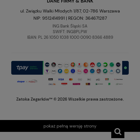
DANE FIRMY & BANK
ul. Związku Walki Młodych 1/87, 02-786 Warszawa
NIP: 9512414991 | REGON: 364671287
ING Bank Śląski SA
SWIFT: INGBPLPW
IBAN: PL 26 1050 1038 1000 0090 8366 4889
Zatoka Zegarków™ © 2026 Wszelkie prawa zastrzeżone.
pokaż pełną wersję strony