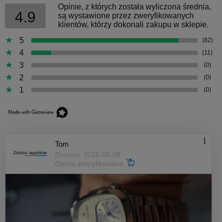
Opinie, z których została wyliczona średnia,
4.9
są wystawione przez zweryfikowanych
klientów, którzy dokonali zakupu w sklepie.
5
(82)
4
(11)
3
(0)
2
(0)
1
(0)
Tom
Dodano: 2026-08-08
Opinia zweryfikowana