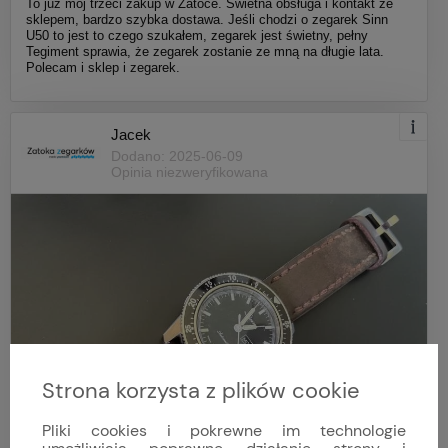
To już mój trzeci zakup w Zatoce. Świetna obsługa i kontakt ze
sklepem, bardzo szybka dostawa. Jeśli chodzi o zegarek Sinn
U50 to jest to czego szukałem, zegarek jest świetny, pełny
Tegiment sprawia, że zegarek zostanie ze mną na długie lata.
Polecam i sklep i zegarek.
Jacek
Dodano: 2025-06-09
Opinia niezweryfikowana
Strona korzysta z plików cookie
Pliki cookies i pokrewne im technologie