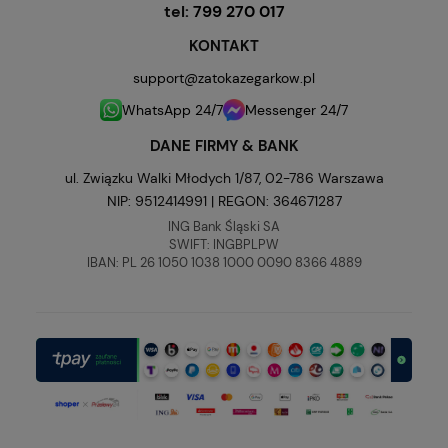
tel:
799 270 017
KONTAKT
support@zatokazegarkow.pl
WhatsApp 24/7
Messenger 24/7
DANE FIRMY & BANK
ul. Związku Walki Młodych 1/87, 02-786 Warszawa
NIP: 9512414991 | REGON: 364671287
ING Bank Śląski SA
SWIFT: INGBPLPW
IBAN: PL 26 1050 1038 1000 0090 8366 4889