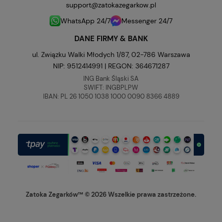
support@zatokazegarkow.pl
WhatsApp 24/7
Messenger 24/7
DANE FIRMY & BANK
ul. Związku Walki Młodych 1/87, 02-786 Warszawa
NIP: 9512414991 | REGON: 364671287
ING Bank Śląski SA
SWIFT: INGBPLPW
IBAN: PL 26 1050 1038 1000 0090 8366 4889
Zatoka Zegarków™ © 2026 Wszelkie prawa zastrzeżone.