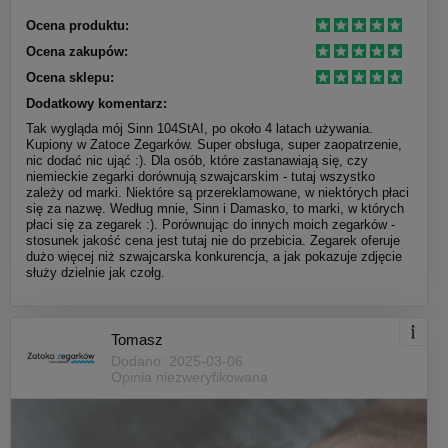
Ocena produktu:
Ocena zakupów:
Ocena sklepu:
Dodatkowy komentarz:
Tak wygląda mój Sinn 104StAI, po około 4 latach używania.
Kupiony w Zatoce Zegarków. Super obsługa, super zaopatrzenie,
nic dodać nic ująć :). Dla osób, które zastanawiają się, czy
niemieckie zegarki dorównują szwajcarskim - tutaj wszystko
zależy od marki. Niektóre są przereklamowane, w niektórych płaci
się za nazwę. Według mnie, Sinn i Damasko, to marki, w których
płaci się za zegarek :). Porównując do innych moich zegarków -
stosunek jakość cena jest tutaj nie do przebicia. Zegarek oferuje
dużo więcej niż szwajcarska konkurencja, a jak pokazuje zdjęcie
służy dzielnie jak czołg.
Tomasz
Dodano: 2025-03-06
Opinia niezweryfikowana