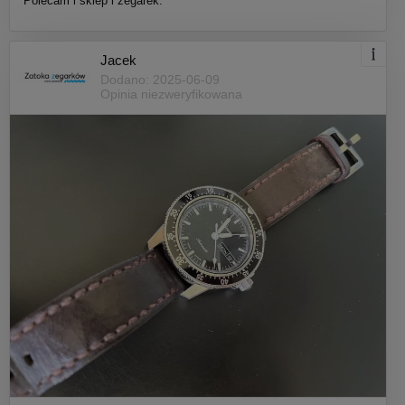
Polecam i sklep i zegarek.
Jacek
Dodano: 2025-06-09
Opinia niezweryfikowana