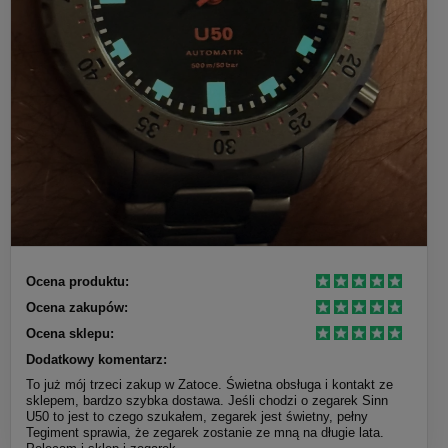
Ocena produktu:
Ocena zakupów:
Ocena sklepu:
Dodatkowy komentarz:
To już mój trzeci zakup w Zatoce. Świetna obsługa i kontakt ze
sklepem, bardzo szybka dostawa. Jeśli chodzi o zegarek Sinn
U50 to jest to czego szukałem, zegarek jest świetny, pełny
Tegiment sprawia, że zegarek zostanie ze mną na długie lata.