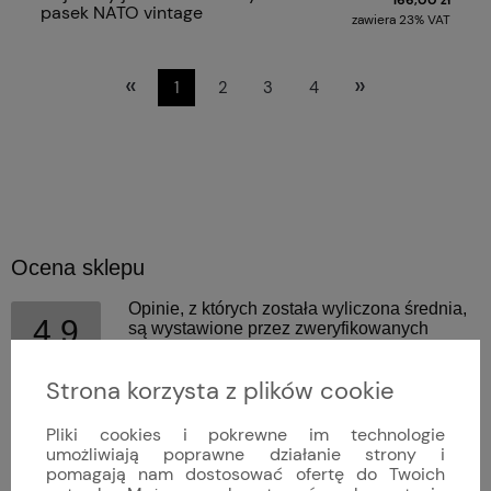
pasek NATO vintage
zawiera 23% VAT
«
»
1
2
3
4
Ocena sklepu
Opinie, z których została wyliczona średnia,
4.9
są wystawione przez zweryfikowanych
klientów, którzy dokonali zakupu w sklepie.
5
Strona korzysta z plików cookie
(81)
4
(11)
Pliki cookies i pokrewne im technologie
3
(0)
umożliwiają poprawne działanie strony i
2
(0)
pomagają nam dostosować ofertę do Twoich