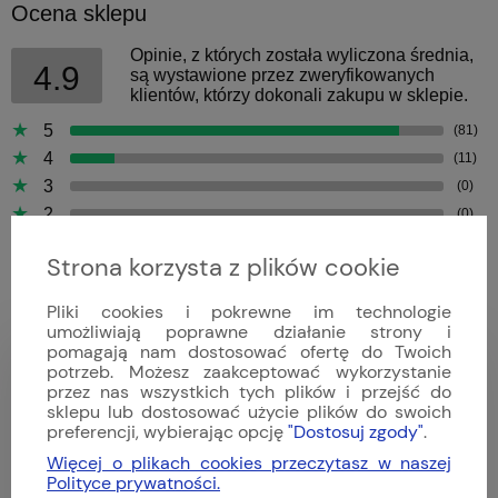
Ocena sklepu
Opinie, z których została wyliczona średnia,
4.9
są wystawione przez zweryfikowanych
klientów, którzy dokonali zakupu w sklepie.
5
(81)
4
(11)
3
(0)
2
(0)
1
(0)
Strona korzysta z plików cookie
Pliki cookies i pokrewne im technologie
umożliwiają poprawne działanie strony i
pomagają nam dostosować ofertę do Twoich
Bartek
potrzeb. Możesz zaakceptować wykorzystanie
Dodano: 2026-04-09
przez nas wszystkich tych plików i przejść do
Opinia zweryfikowana
sklepu lub dostosować użycie plików do swoich
preferencji, wybierając opcję
"Dostosuj zgody"
.
Więcej o plikach cookies przeczytasz w naszej
Polityce prywatności.