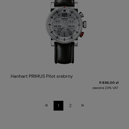
Hanhart PRIMUS Pilot srebrny
11 836,00 zł
zawiera 23% VAT
«
»
1
2