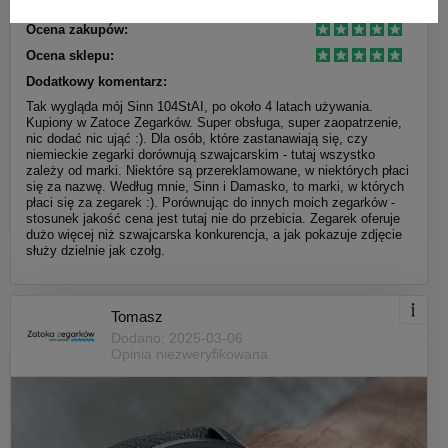
Ocena produktu:
Ocena zakupów:
Ocena sklepu:
Dodatkowy komentarz:
Tak wygląda mój Sinn 104StAI, po około 4 latach używania.
Kupiony w Zatoce Zegarków. Super obsługa, super zaopatrzenie,
nic dodać nic ująć :). Dla osób, które zastanawiają się, czy
niemieckie zegarki dorównują szwajcarskim - tutaj wszystko
zależy od marki. Niektóre są przereklamowane, w niektórych płaci
się za nazwę. Według mnie, Sinn i Damasko, to marki, w których
płaci się za zegarek :). Porównując do innych moich zegarków -
stosunek jakość cena jest tutaj nie do przebicia. Zegarek oferuje
dużo więcej niż szwajcarska konkurencja, a jak pokazuje zdjęcie
służy dzielnie jak czołg.
Tomasz
Dodano: 2025-03-06
Opinia niezweryfikowana