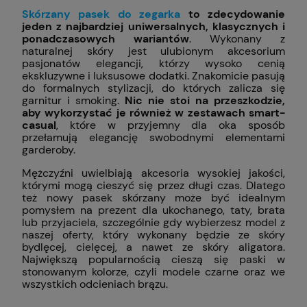
Skórzany pasek do zegarka
to zdecydowanie
jeden z najbardziej uniwersalnych, klasycznych i
ponadczasowych wariantów
. Wykonany z
naturalnej skóry jest ulubionym akcesorium
pasjonatów elegancji, którzy wysoko cenią
ekskluzywne i luksusowe dodatki. Znakomicie pasują
do formalnych stylizacji, do których zalicza się
garnitur i smoking.
Nic nie stoi na przeszkodzie,
aby wykorzystać je również w zestawach smart-
casual
, które w przyjemny dla oka sposób
przełamują elegancję swobodnymi elementami
garderoby.
Mężczyźni uwielbiają akcesoria wysokiej jakości,
którymi mogą cieszyć się przez długi czas. Dlatego
też nowy pasek skórzany może być idealnym
pomysłem na prezent dla ukochanego, taty, brata
lub przyjaciela, szczególnie gdy wybierzesz model z
naszej oferty, który wykonany będzie ze skóry
bydlęcej, cielęcej, a nawet ze skóry aligatora.
Największą popularnością cieszą się paski w
stonowanym kolorze, czyli modele czarne oraz we
wszystkich odcieniach brązu.