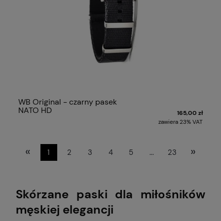
WB Original - czarny pasek
NATO HD
165,00 zł
zawiera 23% VAT
«
»
1
2
3
4
5
...
23
Skórzane paski dla miłośników
męskiej elegancji