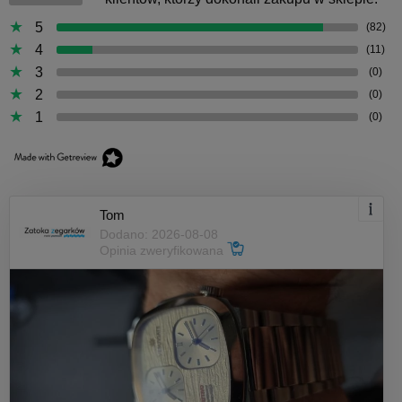
5
(82)
4
(11)
3
(0)
2
(0)
1
(0)
Tom
Dodano: 2026-08-08
Opinia zweryfikowana