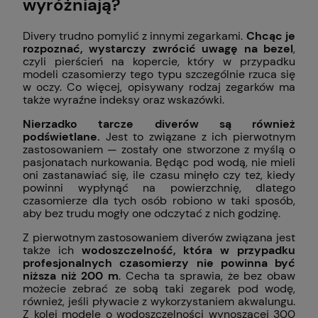
wyróżniają?
Divery trudno pomylić z innymi zegarkami.
Chcąc je
rozpoznać, wystarczy zwrócić uwagę na bezel
,
czyli pierścień na kopercie, który w przypadku
modeli czasomierzy tego typu szczególnie rzuca się
w oczy. Co więcej, opisywany rodzaj zegarków ma
także wyraźne indeksy oraz wskazówki.
Nierzadko tarcze diverów są również
podświetlane.
Jest to związane z ich pierwotnym
zastosowaniem — zostały one stworzone z myślą o
pasjonatach nurkowania. Będąc pod wodą, nie mieli
oni zastanawiać się, ile czasu minęło czy też, kiedy
powinni wypłynąć na powierzchnię, dlatego
czasomierze dla tych osób robiono w taki sposób,
aby bez trudu mogły one odczytać z nich godzinę.
Z pierwotnym zastosowaniem diverów związana jest
także ich
wodoszczelność, która w przypadku
profesjonalnych czasomierzy nie powinna być
niższa niż 200 m
. Cecha ta sprawia, że bez obaw
możecie zebrać ze sobą taki zegarek pod wodę,
również, jeśli pływacie z wykorzystaniem akwalungu.
Z kolei modele o wodoszczelności wynoszącej 300