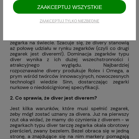
klientów.
ZAAKCEPTUJ WSZYSTKIE
FAQ:
ZAAKCEPTUJ TYLKO NIEZBĘDNE
1. Czy zegarki diver są popularne?
Zdecydowanie! Diver to najpopularniejszy typ
zegarka na świecie. Szacuje się, że divery stanowią
aż połowę udziału w rynku zegarków (czyli co drugi
zegarek jest diverem!). Dominacja zegarków typu
diver wynika z ich dużej wszechstronności i
atrakcyjnego wyglądu. Najbardziej
rozpoznawalne divery produkuje Rolex i Omega, a
prym wśród twórców innowacyjnych, nowoczesnych
technologii wiedzie Sinn, dostarczając zegarki
nurkowe o niedoścignionej specyfikacji.
2. Co sprawia, że diver jest diverem?
Jest kilka warunków, które musi spełnić zegarek,
żeby mógł zostać uznany za divera. Już na pierwszy
rzut oka widać, że mamy do czynienia z diverem - w
zegarkach typu diver tarczę zegarka okala obrotowy
pierścień, zwany bezelem. Bezel obraca się w jedną
stronę, a znajdujące się na nim markery pomagają