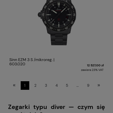
Sinn EZM 3 S /mikroreg. |
603.020
12 527,00 zł
zawiera 23% VAT
«
»
1
2
3
4
5
...
9
Zegarki typu diver — czym się