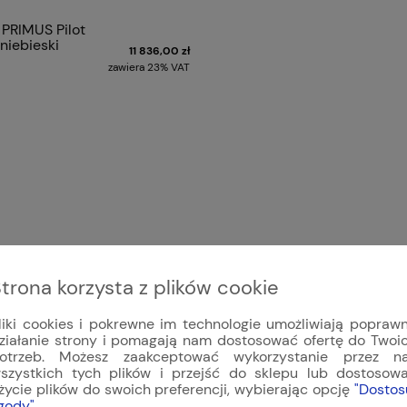
 PRIMUS Pilot
niebieski
11 836,00 zł
zawiera 23% VAT
trona korzysta z plików cookie
liki cookies i pokrewne im technologie umożliwiają popraw
ziałanie strony i pomagają nam dostosować ofertę do Twoi
otrzeb. Możesz zaakceptować wykorzystanie przez n
szystkich tych plików i przejść do sklepu lub dostosow
życie plików do swoich preferencji, wybierając opcję
"Dostos
gody"
.