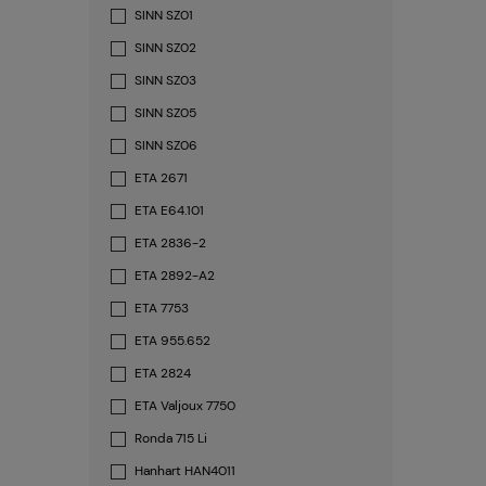
SINN SZ01
SINN SZ02
SINN SZ03
SINN SZ05
SINN SZ06
ETA 2671
ETA E64.101
ETA 2836-2
ETA 2892-A2
ETA 7753
ETA 955.652
ETA 2824
ETA Valjoux 7750
Ronda 715 Li
Hanhart HAN4011