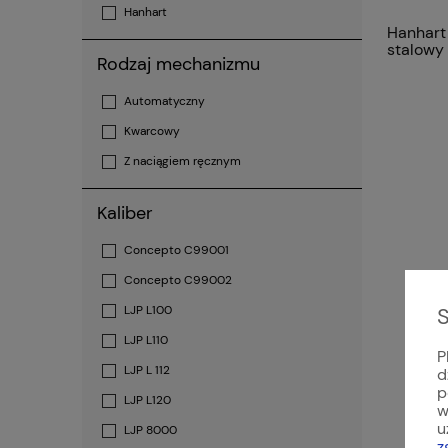
Hanhart
Hanhart
stalowy 
Rodzaj mechanizmu
Automatyczny
Kwarcowy
Z naciągiem ręcznym
Kaliber
Concepto C99001
Concepto C99002
S
LJP L100
LJP L110
P
LJP L 112
d
p
LJP L120
w
u
LJP 8000
z