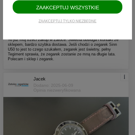
ZAAKCEPTUJ WSZYSTKIE
Ocena produktu:
Ocena zakupów:
ZAAKCEPTUJ TYLKO NIEZBĘDNE
Ocena sklepu:
Dodatkowy komentarz:
To już mój trzeci zakup w Zatoce. Świetna obsługa i kontakt ze
sklepem, bardzo szybka dostawa. Jeśli chodzi o zegarek Sinn
U50 to jest to czego szukałem, zegarek jest świetny, pełny
Tegiment sprawia, że zegarek zostanie ze mną na długie lata.
Polecam i sklep i zegarek.
Jacek
Dodano: 2025-06-09
Opinia niezweryfikowana