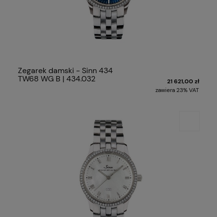
Zegarek damski - Sinn 434
TW68 WG B | 434.032
21 621,00 zł
zawiera 23% VAT