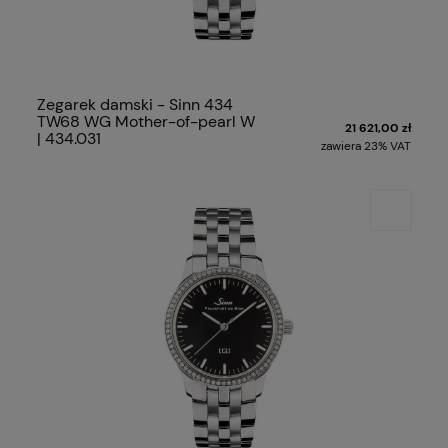
Zegarek damski - Sinn 434
TW68 WG Mother-of-pearl W
21 621,00 zł
| 434.031
zawiera 23% VAT