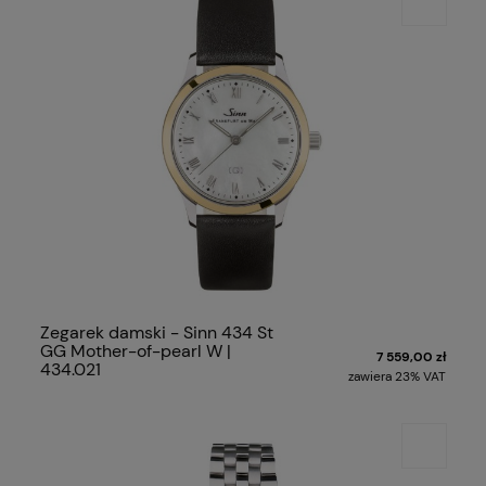
Zegarek damski - Sinn 434 St
GG Mother-of-pearl W |
7 559,00 zł
434.021
zawiera 23% VAT