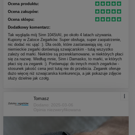
Ocena produktu:
Ocena zakupów:
Ocena sklepu:
Dodatkowy komentarz:
Tak wygląda mój Sinn 104StAI, po około 4 latach używania.
Kupiony w Zatoce Zegarków. Super obsługa, super zaopatrzenie,
nic dodać nic ująć :). Dla osób, które zastanawiają się, czy
niemieckie zegarki dorównują szwajcarskim - tutaj wszystko
zależy od marki. Niektóre są przereklamowane, w niektórych płaci
się za nazwę. Według mnie, Sinn i Damasko, to marki, w których
płaci się za zegarek :). Porównując do innych moich zegarków -
stosunek jakość cena jest tutaj nie do przebicia. Zegarek oferuje
dużo więcej niż szwajcarska konkurencja, a jak pokazuje zdjęcie
służy dzielnie jak czołg.
Tomasz
Dodano: 2025-03-06
Opinia niezweryfikowana