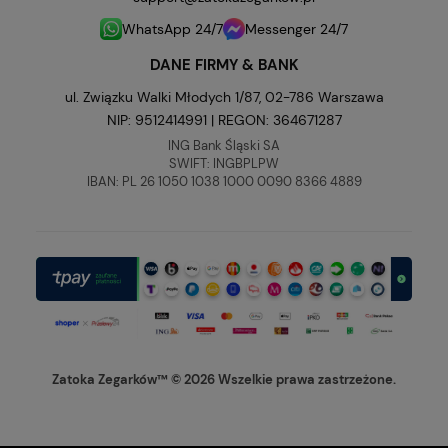
WhatsApp 24/7
Messenger 24/7
DANE FIRMY & BANK
ul. Związku Walki Młodych 1/87, 02-786 Warszawa
NIP: 9512414991 | REGON: 364671287
ING Bank Śląski SA
SWIFT: INGBPLPW
IBAN: PL 26 1050 1038 1000 0090 8366 4889
Zatoka Zegarków™ © 2026 Wszelkie prawa zastrzeżone.