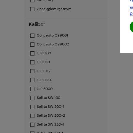
Kwarcowy
W
Z naciągiem ręcznym
p
Kaliber
Concepto C99001
Concepto C99002
LJP L100
LJP L110
LJP L 112
LJP L120
LJP 8000
Sellita SW 100
Sellita SW 200-1
Sellita SW 200-2
Sellita SW 220-1