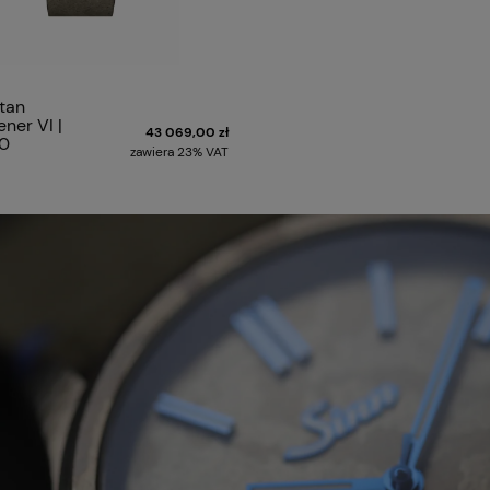
itan
ner VI |
43 069,00 zł
60
zawiera 23% VAT