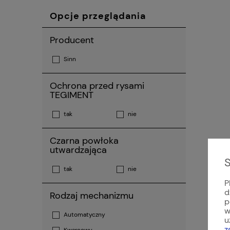
Opcje przeglądania
Producent
Sinn
Ochrona przed rysami
TEGIMENT
tak
nie
Czarna powłoka
utwardzająca
S
tak
nie
P
d
Rodzaj mechanizmu
p
w
Automatyczny
u
z