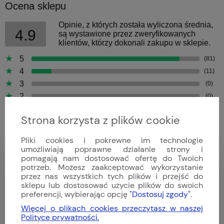
Ocena sklepu
Opinie, z których została wyliczona średnia,
4.9
są wystawione przez zweryfikowanych
klientów, którzy dokonali zakupu w sklepie.
5
(81)
4
(11)
3
(0)
2
(0)
1
(0)
Strona korzysta z plików cookie
Pliki cookies i pokrewne im technologie
umożliwiają poprawne działanie strony i
pomagają nam dostosować ofertę do Twoich
Bartek
potrzeb. Możesz zaakceptować wykorzystanie
Dodano: 2026-04-09
przez nas wszystkich tych plików i przejść do
Opinia zweryfikowana
sklepu lub dostosować użycie plików do swoich
preferencji, wybierając opcję
"Dostosuj zgody"
.
Więcej o plikach cookies przeczytasz w naszej
Polityce prywatności.