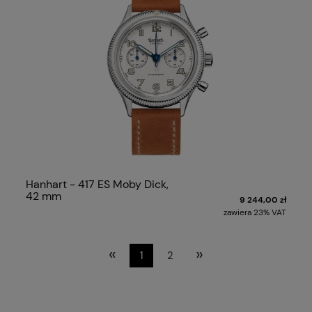
Hanhart - 417 ES Moby Dick,
42 mm
9 244,00 zł
zawiera 23% VAT
«
»
1
2