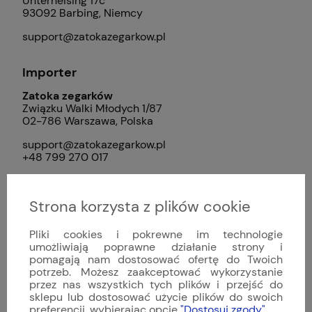
Unterheising 17c
93092 Barbing, Niemcy
support@zatokazegarkow.pl
Importer
Zatoka zegarków
Związku Walki Młodych 1/87
02-786 Warszawa, Polska
support@zatokazegarkow.pl
+48 799 270 017
Strona korzysta z plików cookie
Formy dostawy
Cena nie zawiera ewentualnych kosztów
Pliki cookies i pokrewne im technologie
płatności
umożliwiają poprawne działanie strony i
Paczkomat® InPost 24/7
0,00 zł
pomagają nam dostosować ofertę do Twoich
potrzeb. Możesz zaakceptować wykorzystanie
przez nas wszystkich tych plików i przejść do
InPost Kurier
0,00 zł
sklepu lub dostosować użycie plików do swoich
preferencji, wybierając opcję
"Dostosuj zgody"
.