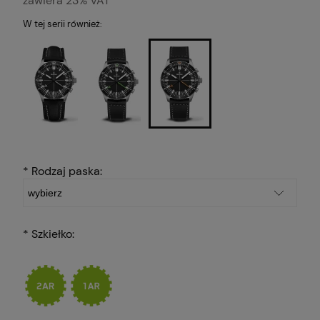
zawiera 23% VAT
W tej serii również:
*
Rodzaj paska:
*
Szkiełko: