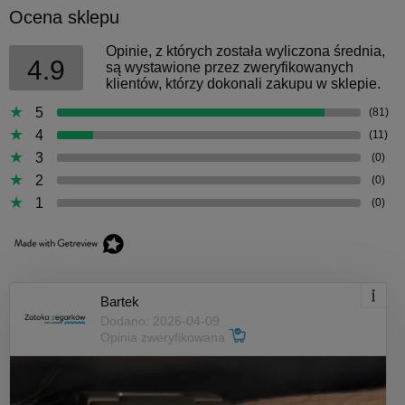
Ocena sklepu
Opinie, z których została wyliczona średnia,
4.9
są wystawione przez zweryfikowanych
klientów, którzy dokonali zakupu w sklepie.
5
(81)
4
(11)
3
(0)
2
(0)
1
(0)
Bartek
Dodano: 2026-04-09
Opinia zweryfikowana