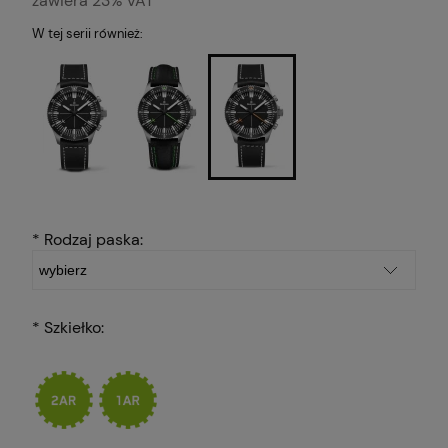
zawiera 23% VAT
W tej serii również:
*
Rodzaj paska:
*
Szkiełko: