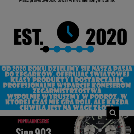
Masz prawo zwrócić towar w niezmienionym stanie.