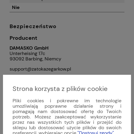
Nie
Bezpieczeństwo
Producent
DAMASKO GmbH
Unterheising 17c
93092 Barbing, Niemcy
support@zatokazegarkow.pl
Importer
Strona korzysta z plików cookie
Zatoka zegarków
Związku Walki Młodych 1/87
Pliki cookies i pokrewne im technologie
02-786 Warszawa, Polska
umożliwiają poprawne działanie strony i
pomagają nam dostosować ofertę do Twoich
support@zatokazegarkow.pl
potrzeb. Możesz zaakceptować wykorzystanie
+48 799 270 017
przez nas wszystkich tych plików i przejść do
sklepu lub dostosować użycie plików do swoich
preferencji, wybierając opcję
"Dostosuj zgody"
.