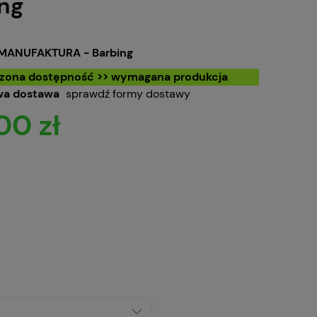
ng
MANUFAKTURA - Barbing
czona dostępność >> wymagana produkcja
a dostawa
sprawdź formy dostawy
00 zł