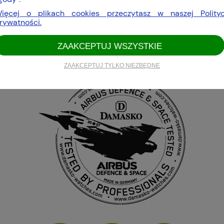
decydujący wpływ na osiągnięcie przez nas celu tworzeni
ięcej o plikach cookies przeczytasz w naszej Polity
awdzone zalety koperty ze stali nierdzewnej utwardzanej 
rywatności.
średnio ze środka tarczy. Zastosowanie nowej silikonowej tec
ZAAKCEPTUJ WSZYSTKIE
ZAAKCEPTUJ TYLKO NIEZBĘDNE