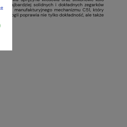
a najbardziej solidnych i dokładnych zegarków
ce
lodem i manufakturyjnego mechanizmu C51, który
hnologii poprawia nie tylko dokładność, ale także