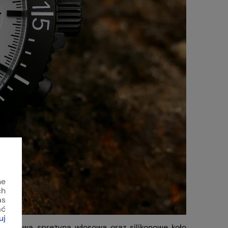
ne
ch
as
ać
uj
ikonowa sprężyna włosowa oraz silikonowe koło