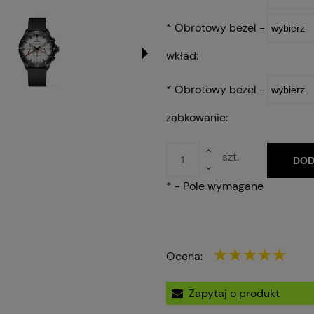
*
Obrotowy bezel -
wkład:
*
Obrotowy bezel -
ząbkowanie:
szt.
DOD
*
- Pole wymagane
Ocena:
Zapytaj o produkt