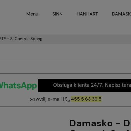
Menu
SINN
HANHART
DAMAS
® - SI Control-Spring
wyśij e-mail
|
455 5 63 36 5
Damasko - D