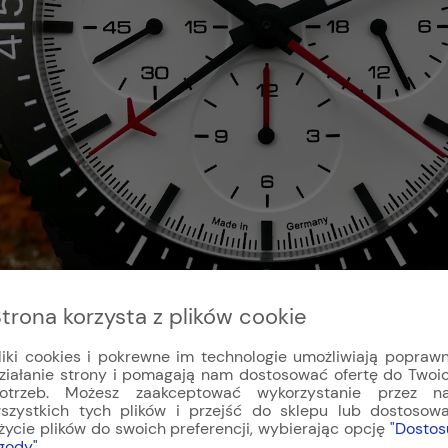
trona korzysta z plików cookie
liki cookies i pokrewne im technologie umożliwiają popraw
ziałanie strony i pomagają nam dostosować ofertę do Twoi
otrzeb. Możesz zaakceptować wykorzystanie przez n
szystkich tych plików i przejść do sklepu lub dostosow
życie plików do swoich preferencji, wybierając opcję
"Dostos
gody"
.
nowacyjny element SIC-Spring, na który składa się sil