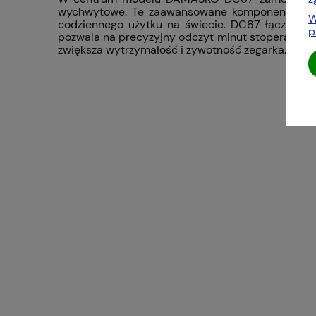
wychwytowe. Te zaawansowane komponenty mają 
W
codziennego użytku na świecie. DC87 łączy spr
p
pozwala na precyzyjny odczyt minut stopera bezpo
zwiększa wytrzymałość i żywotność zegarka.