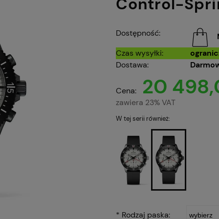
Control-Spri
Dostępność:
Czas wysyłki:
ograni
Dostawa:
Darmow
20 498,
Cena:
zawiera 23% VAT
W tej serii również:
*
Rodzaj paska: