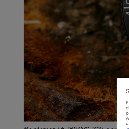
S
P
d
p
w
u
z
W centrum modelu DAMASKO DC87 zamontowano in