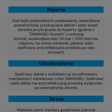
Koperta
Stal łodzi podwodnych, piaskowana, utwardzona
powierzchnia, przykręcane dekiel i stały bezel,
koronka przykręcana do koperty zgodnie z
"DAMASKO System" z ochroną
koronki, wodoodporność 20 bar / 200 metrów,
odporny na niskie ciśnienie, płaskie szkło
szafirowe, antyrefleksyjna powłoka po obu
stronach.
Udoskonalenia
Szafirowy dekiel z widokiem na wyrafinowany
mechanizm i szkieletowy rotor DAMASKO. Szafirowe
szkło dekla ma antyrefleksyjną powłokę wyłącznie
po wewnętrznej stronie.
Tarcza
Matowa czerń, markery godzinowe pokryte