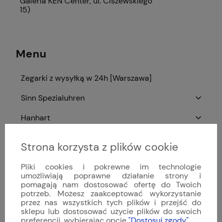
Galeria KEN Center, ul. Ciszewskiego
15)
Menu
Zegarki z wysyłką w 24h [Warszawa]
Sinn Spezialuhren
Hanhart
Damasko
Strona korzysta z plików cookie
Zegarki niemieckie
Pliki cookies i pokrewne im technologie
umożliwiają poprawne działanie strony i
Paski do zegarków
pomagają nam dostosować ofertę do Twoich
potrzeb. Możesz zaakceptować wykorzystanie
Paski do zegarków - kolor
przez nas wszystkich tych plików i przejść do
sklepu lub dostosować użycie plików do swoich
Paski do zegarków - rozmiar
preferencji, wybierając opcję
"Dostosuj zgody"
.