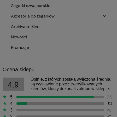
Zegarki szwajcarskie
Akcesoria do zegarków
Archiwum Sinn
Nowości
Promocje
Ocena sklepu
Opinie, z których została wyliczona średnia,
4.9
są wystawione przez zweryfikowanych
klientów, którzy dokonali zakupu w sklepie.
5
(82)
4
(11)
3
(0)
2
(0)