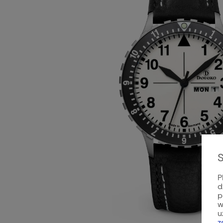
S
P
d
p
w
u
z