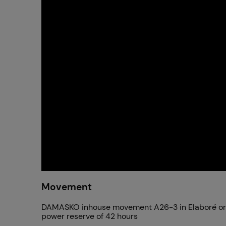
Movement
DAMASKO inhouse movement A26-3 in Elaboré or TOP
power reserve of 42 hours