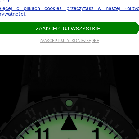
ięcej o plikach cookies przeczytasz w naszej Polity
rywatności.
ZAAKCEPTUJ WSZYSTKIE
ZAAKCEPTUJ TYLKO NIEZBĘDNE