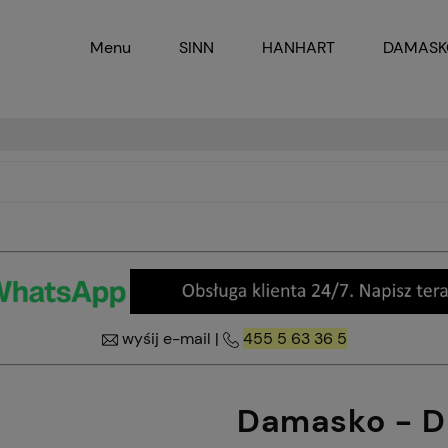
Menu
SINN
HANHART
DAMAS
wyśij e-mail
|
455 5 63 36 5
Damasko - D