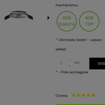
mechanizmu:
*
Obrotowy bezel -
wkład:
szt.
DOD
*
- Pole wymagane
Ocena: