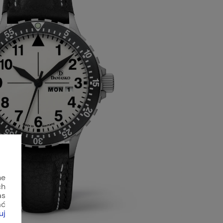
ne
ch
as
ać
uj