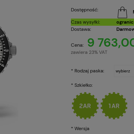
Dostępność:
Czas wysyłki:
ograni
Dostawa:
Darmow
9 763,00
Cena:
zawiera 23% VAT
*
Rodzaj paska:
*
Szkiełko:
*
Wersja