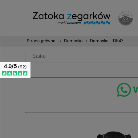
Strona główna
Damasko
Damasko - DK47
4.9/5
(92)