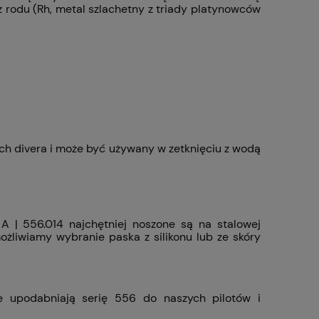
 rodu (Rh, metal szlachetny z triady platynowców
ech divera i może być używany w zetknięciu z wodą
A | 556.014 najchętniej noszone są na stalowej
ożliwiamy wybranie paska z silikonu lub ze skóry
re upodabniają serię 556 do naszych pilotów i