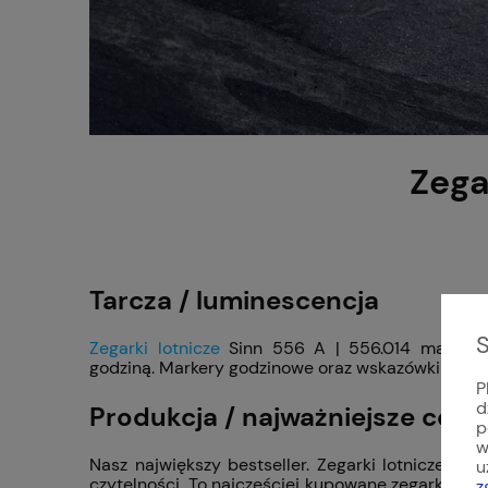
Zega
Tarcza / luminescencja
S
Zegarki lotnicze
Sinn 556 A | 556.014 mają cza
godziną. Markery godzinowe oraz wskazówki godzi
P
d
Produkcja / najważniejsze cechy
p
w
Nasz największy bestseller. Zegarki lotnicze Sin
u
czytelności. To najczęściej kupowane zegarki Sin
z