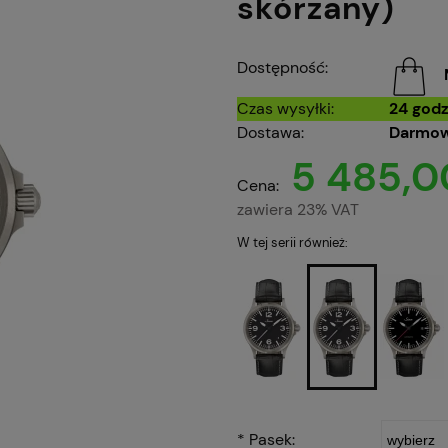
skórzany)
Dostępność:
Czas wysyłki:
24 godz
Dostawa:
Darmow
5 485,0
Cena:
zawiera 23% VAT
W tej serii również:
*
Pasek: