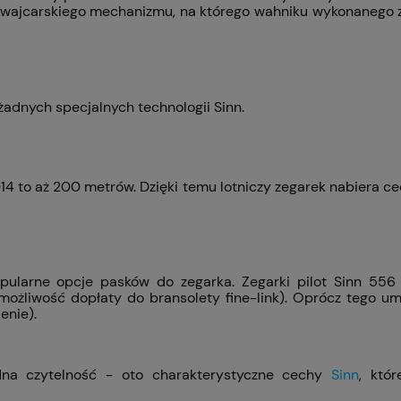
zwajcarskiego mechanizmu, na którego wahniku wykonanego z
z żadnych specjalnych technologii Sinn.
4 to aż 200 metrów. Dzięki temu lotniczy zegarek nabiera c
pularne opcje pasków do zegarka. Zegarki pilot Sinn 556 
 możliwość dopłaty do bransolety fine-link). Oprócz tego um
enie).
dna czytelność - oto charakterystyczne cechy
Sinn
, któ