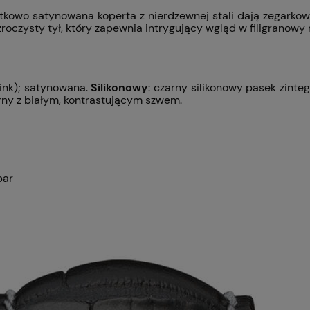
tkowo satynowana koperta z nierdzewnej stali dają zegarkowi
ezroczysty tył, który zapewnia intrygujący wgląd w filigrano
ink); satynowana.
Silikonowy
: czarny silikonowy pasek zinte
arny z białym, kontrastującym szwem.
bar