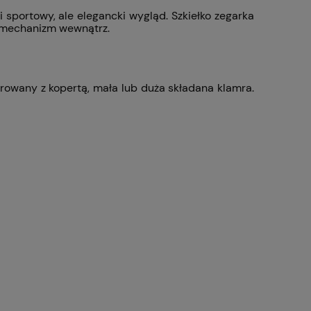
 sportowy, ale elegancki wygląd. Szkiełko zegarka
wy mechanizm wewnątrz.
growany z kopertą, mała lub duża składana klamra.