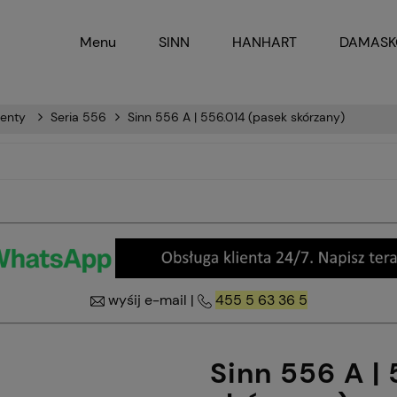
Menu
SINN
HANHART
DAMAS
menty
Seria 556
Sinn 556 A | 556.014 (pasek skórzany)
wyśij e-mail
|
455 5 63 36 5
Sinn 556 A |