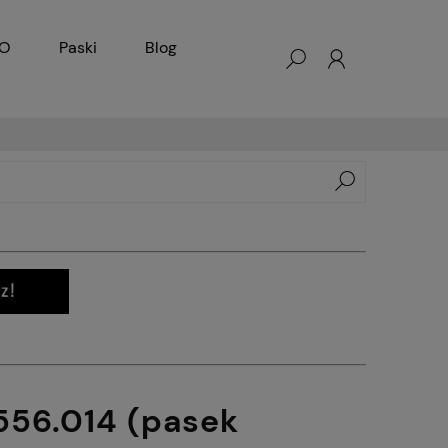
KO
Paski
Blog
 556.014 (pasek