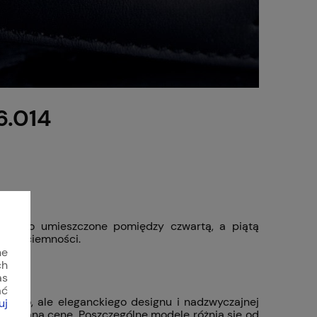
6.014
zostało umieszczone pomiędzy czwartą, a piątą
ci w ciemności.
ne
ch
014
as
ać
rtowego, ale eleganckiego designu i nadzwyczajnej
uj
iarkowaną cenę. Poszczególne modele różnią się od