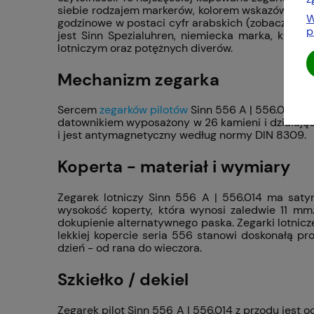
siebie rodzajem markerów, kolorem wskazówki sek
W
godzinowe w postaci cyfr arabskich (zobacz też 
p
jest Sinn Spezialuhren, niemiecka marka, która
lotniczym oraz potężnych diverów.
Mechanizm zegarka
Sercem
zegarków pilotów
Sinn 556 A | 556.014 je
datownikiem wyposażony w 26 kamieni i działając
i jest antymagnetyczny według normy DIN 8309.
Koperta - materiał i wymiary
Zegarek lotniczy Sinn 556 A | 556.014 ma saty
wysokość koperty, która wynosi zaledwie 11 m
dokupienie alternatywnego paska. Zegarki lotnicz
lekkiej kopercie seria 556 stanowi doskonałą p
dzień - od rana do wieczora.
Szkiełko / dekiel
Zegarek pilot Sinn 556 A | 556.014 z przodu jest 