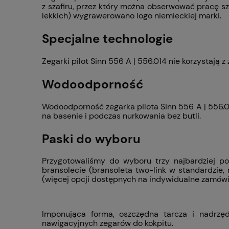
z szafiru, przez który można obserwować pracę s
lekkich) wygrawerowano logo niemieckiej marki.
Specjalne technologie
Zegarki pilot Sinn 556 A | 556.014 nie korzystają 
Wodoodporność
Wodoodporność zegarka pilota Sinn 556 A | 556.01
na basenie i podczas nurkowania bez butli.
Paski do wyboru
Przygotowaliśmy do wyboru trzy najbardziej po
bransolecie (bransoleta two-link w standardzie,
(więcej opcji dostępnych na indywidualne zamówi
Imponująca forma, oszczędna tarcza i nadrzę
nawigacyjnych zegarów do kokpitu.