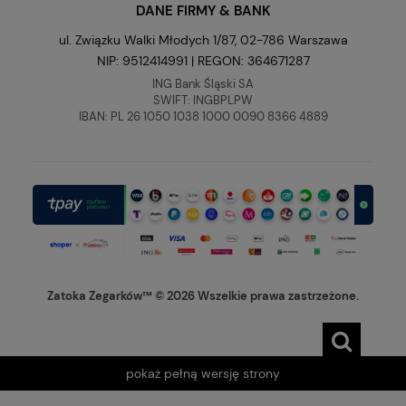
DANE FIRMY & BANK
ul. Związku Walki Młodych 1/87, 02-786 Warszawa
NIP: 9512414991 | REGON: 364671287
ING Bank Śląski SA
SWIFT: INGBPLPW
IBAN: PL 26 1050 1038 1000 0090 8366 4889
Zatoka Zegarków™ © 2026 Wszelkie prawa zastrzeżone.
pokaż pełną wersję strony