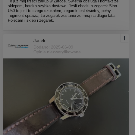
To już mój trzeci zakup w Zatoce. Świetna obsługa i kontakt ze
sklepem, bardzo szybka dostawa. Jeśli chodzi o zegarek Sinn
U50 to jest to czego szukałem, zegarek jest świetny, pełny
Tegiment sprawia, że zegarek zostanie ze mną na długie lata.
Polecam i sklep i zegarek.
Jacek
Dodano: 2025-06-09
Opinia niezweryfikowana