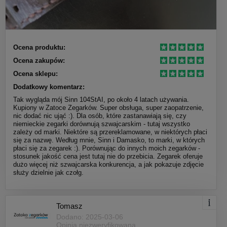
Ocena produktu:
Ocena zakupów:
Ocena sklepu:
Dodatkowy komentarz:
Tak wygląda mój Sinn 104StAI, po około 4 latach używania.
Kupiony w Zatoce Zegarków. Super obsługa, super zaopatrzenie,
nic dodać nic ująć :). Dla osób, które zastanawiają się, czy
niemieckie zegarki dorównują szwajcarskim - tutaj wszystko
zależy od marki. Niektóre są przereklamowane, w niektórych płaci
się za nazwę. Według mnie, Sinn i Damasko, to marki, w których
płaci się za zegarek :). Porównując do innych moich zegarków -
stosunek jakość cena jest tutaj nie do przebicia. Zegarek oferuje
dużo więcej niż szwajcarska konkurencja, a jak pokazuje zdjęcie
służy dzielnie jak czołg.
Tomasz
Dodano: 2025-03-06
Opinia niezweryfikowana