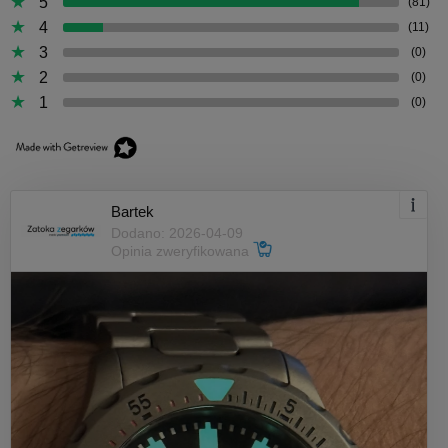
5
(81)
4
(11)
3
(0)
2
(0)
1
(0)
Bartek
Dodano: 2026-04-09
Opinia zweryfikowana