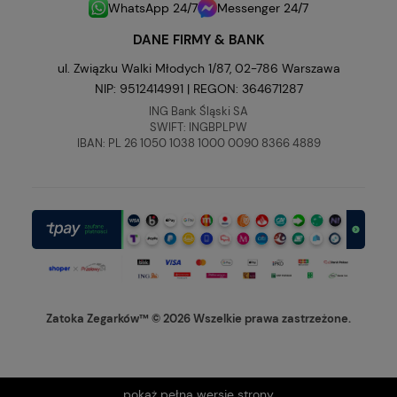
WhatsApp 24/7
Messenger 24/7
DANE FIRMY & BANK
ul. Związku Walki Młodych 1/87, 02-786 Warszawa
NIP: 9512414991 | REGON: 364671287
ING Bank Śląski SA
SWIFT: INGBPLPW
IBAN: PL 26 1050 1038 1000 0090 8366 4889
Zatoka Zegarków™ © 2026 Wszelkie prawa zastrzeżone.
pokaż pełną wersję strony