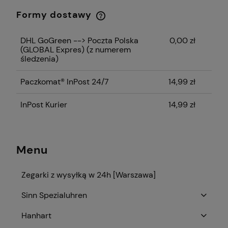
Formy dostawy
Cena nie zawiera ewentualnych kosztów
płatności
DHL GoGreen --> Poczta Polska
0,00 zł
(GLOBAL Expres)
(z numerem
śledzenia)
Paczkomat® InPost 24/7
14,99 zł
InPost Kurier
14,99 zł
Menu
Zegarki z wysyłką w 24h [Warszawa]
Sinn Spezialuhren
Hanhart