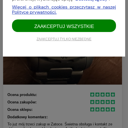
Więcej o plikach cookies przeczytasz w naszej
Polityce prywatności.
ZAAKCEPTUJ WSZYSTKIE
ZAAKCEPTUJ TYLKO NIEZBĘDNE
Ocena produktu:
Ocena zakupów:
Ocena sklepu:
Dodatkowy komentarz:
To już mój trzeci zakup w Zatoce. Świetna obsługa i kontakt ze