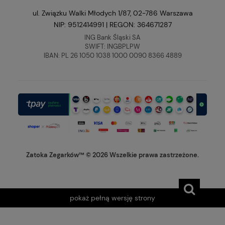
ul. Związku Walki Młodych 1/87, 02-786 Warszawa
NIP: 9512414991 | REGON: 364671287
ING Bank Śląski SA
SWIFT: INGBPLPW
IBAN: PL 26 1050 1038 1000 0090 8366 4889
Zatoka Zegarków™ © 2026 Wszelkie prawa zastrzeżone.
pokaż pełną wersję strony