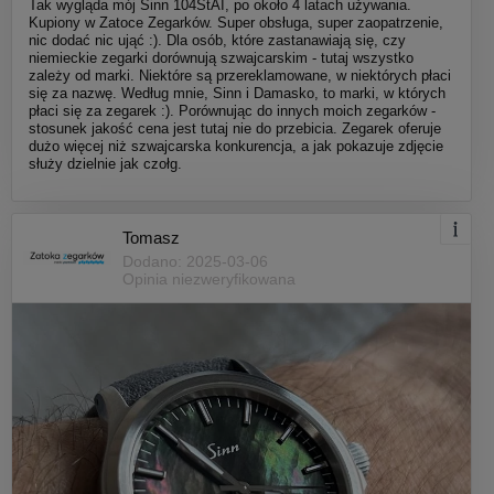
Tak wygląda mój Sinn 104StAI, po około 4 latach używania.
Kupiony w Zatoce Zegarków. Super obsługa, super zaopatrzenie,
nic dodać nic ująć :). Dla osób, które zastanawiają się, czy
niemieckie zegarki dorównują szwajcarskim - tutaj wszystko
zależy od marki. Niektóre są przereklamowane, w niektórych płaci
się za nazwę. Według mnie, Sinn i Damasko, to marki, w których
płaci się za zegarek :). Porównując do innych moich zegarków -
stosunek jakość cena jest tutaj nie do przebicia. Zegarek oferuje
dużo więcej niż szwajcarska konkurencja, a jak pokazuje zdjęcie
służy dzielnie jak czołg.
Tomasz
Dodano: 2025-03-06
Opinia niezweryfikowana