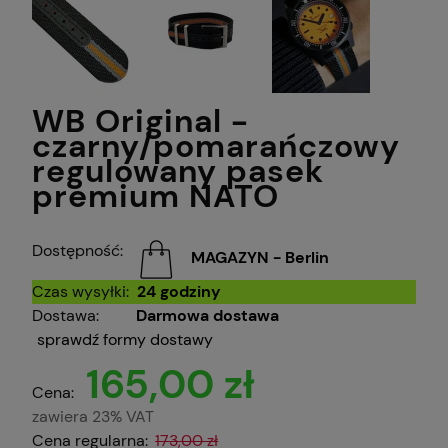
WB Original -
czarny/pomarańczowy
regulowany pasek
premium NATO
Dostępność:
MAGAZYN - Berlin
Czas wysyłki:
24 godziny
Dostawa:
Darmowa dostawa
sprawdź formy dostawy
165,00 zł
Cena:
zawiera 23% VAT
Cena regularna:
173,00 zł