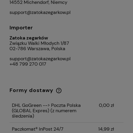
14552 Michendorf, Niemcy
support@zatokazegarkow.pl
Importer
Zatoka zegarków
Związku Walki Młodych 1/87
02-786 Warszawa, Polska
support@zatokazegarkow.pl
+48 799 270 017
Formy dostawy
Cena nie zawiera ewentualnych kosztów
płatności
DHL GoGreen --> Poczta Polska
0,00 zł
(GLOBAL Expres)
(z numerem
śledzenia)
Paczkomat® InPost 24/7
14,99 zł