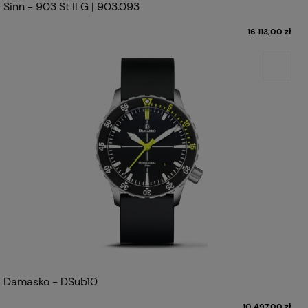
Sinn - 903 St II G | 903.093
16 113,00 zł
Damasko - DSub10
10 497,00 zł