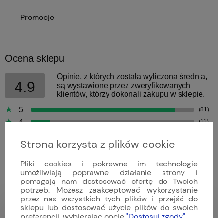
Promocje
Ocena sklepu
Opinie, z których została wyliczona średnia,
4.9
są wystawione przez zweryfikowanych
klientów, którzy dokonali zakupu w sklepie.
5
(81)
4
(11)
3
(0)
Strona korzysta z plików cookie
2
(0)
1
(0)
Pliki cookies i pokrewne im technologie
umożliwiają poprawne działanie strony i
pomagają nam dostosować ofertę do Twoich
potrzeb. Możesz zaakceptować wykorzystanie
przez nas wszystkich tych plików i przejść do
sklepu lub dostosować użycie plików do swoich
Bartek
preferencji, wybierając opcję
"Dostosuj zgody"
.