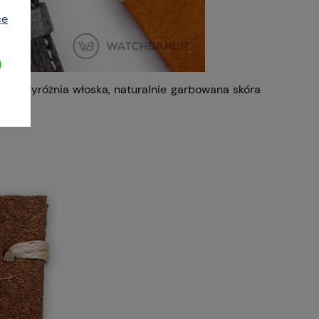
ce
szu wyróżnia włoska, naturalnie garbowana skóra