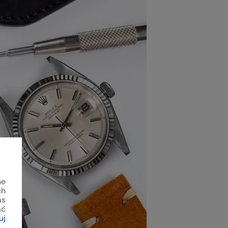
ne
ch
as
ać
uj