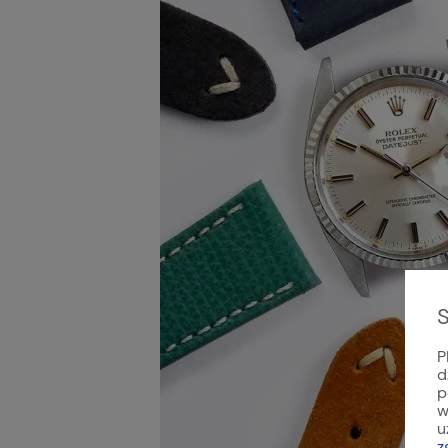
S
P
d
p
w
u
z