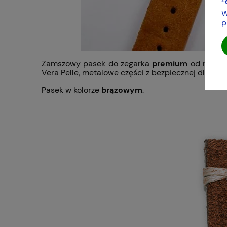
W
p
Zamszowy pasek do zegarka
premium
od niemie
Vera Pelle, metalowe części z bezpiecznej dla aler
Pasek w kolorze
brązowym
.