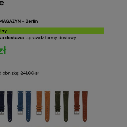
e
MAGAZYN - Berlin
iny
a dostawa
sprawdź formy dostawy
zł
d obniżką:
241,00 zł