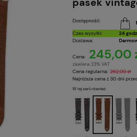
pasek vintag
Dostępność:
Czas wysyłki:
24 godz
Dostawa:
Darmow
245,00 
Cena:
zawiera 23% VAT
Cena regularna:
262,00 zł
Najniższa cena z 30 dni prze
W tej serii również: