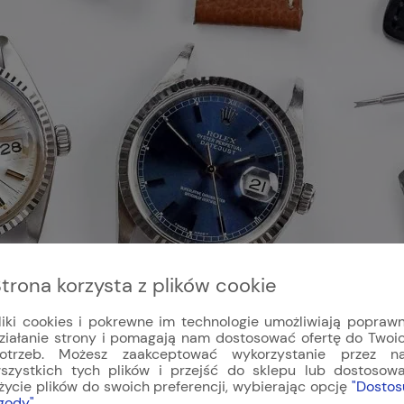
trona korzysta z plików cookie
liki cookies i pokrewne im technologie umożliwiają popraw
ziałanie strony i pomagają nam dostosować ofertę do Twoi
otrzeb. Możesz zaakceptować wykorzystanie przez n
szystkich tych plików i przejść do sklepu lub dostosow
życie plików do swoich preferencji, wybierając opcję
"Dostos
gody"
.