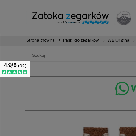
Strona główna
Paski do zegarków
WB Original
4.9/5
(92)