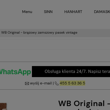
Menu
SINN
HANHART
DAMAS
WB Original - brązowy zamszowy pasek vintage
wyśij e-mail
|
455 5 63 36 5
WB Original