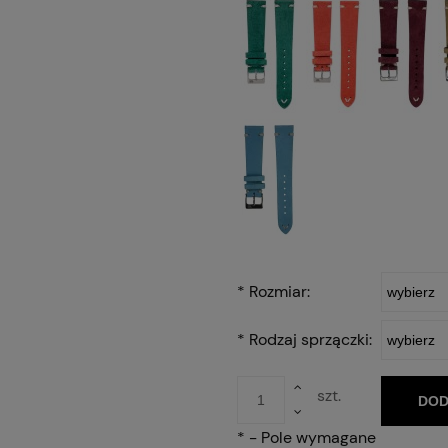
*
Rozmiar:
*
Rodzaj sprzączki:
szt.
DOD
*
- Pole wymagane