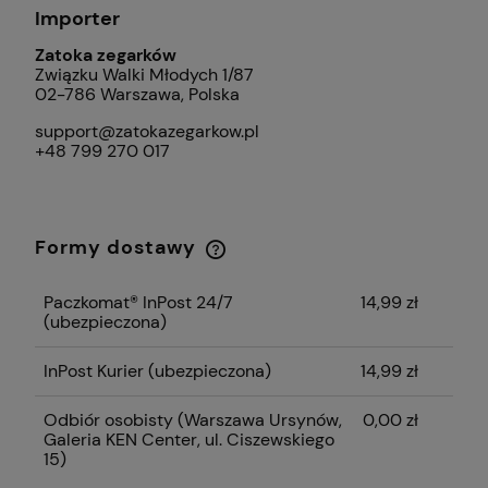
Importer
Zatoka zegarków
Związku Walki Młodych 1/87
02-786 Warszawa, Polska
support@zatokazegarkow.pl
+48 799 270 017
Formy dostawy
Cena nie zawiera ewentualnych kosztów
płatności
Paczkomat® InPost 24/7
14,99 zł
(ubezpieczona)
InPost Kurier (ubezpieczona)
14,99 zł
Odbiór osobisty
(Warszawa Ursynów,
0,00 zł
Galeria KEN Center, ul. Ciszewskiego
15)