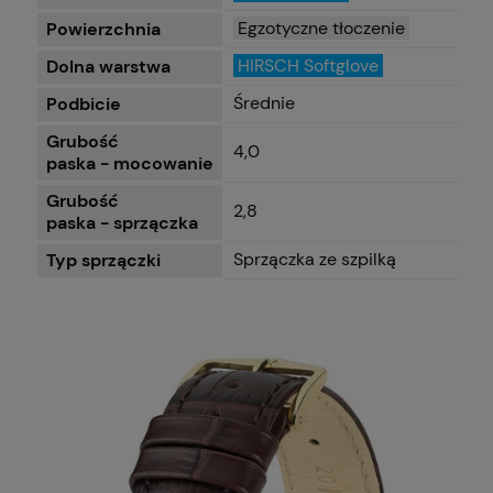
Egzotyczne tłoczenie
Powierzchnia
HIRSCH Softglove
Dolna warstwa
Średnie
Podbicie
Grubość
4,0
paska - mocowanie
Grubość
2,8
paska - sprzączka
Sprzączka ze szpilką
Typ sprzączki