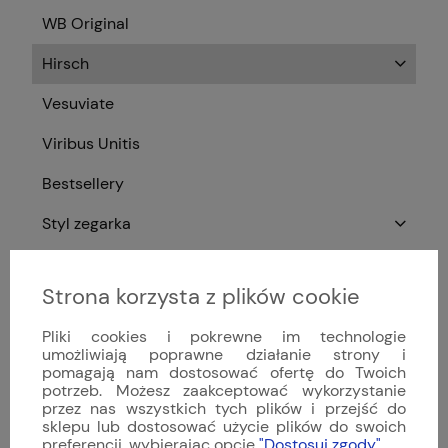
WB Original
Hirsch
Vesuviate
Viribus Unitis
Bestsellery
Styl zegarka
Zegarki męskie
Strona korzysta z plików cookie
Zegarki damskie
Pliki cookies i pokrewne im technologie
Typ mechanizmu
umożliwiają poprawne działanie strony i
pomagają nam dostosować ofertę do Twoich
Zegarki luksusowe
potrzeb. Możesz zaakceptować wykorzystanie
przez nas wszystkich tych plików i przejść do
Zegarki szwajcarskie
sklepu lub dostosować użycie plików do swoich
preferencji, wybierając opcję
"Dostosuj zgody"
.