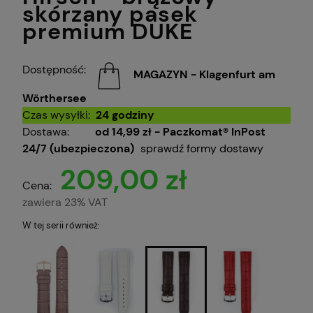
skórzany pasek
premium DUKE
Dostępność:
MAGAZYN - Klagenfurt am
Wörthersee
Czas wysyłki:
24 godziny
Dostawa:
od 14,99 zł
- Paczkomat® InPost
24/7 (ubezpieczona)
sprawdź formy dostawy
209,00 zł
Cena:
zawiera 23% VAT
W tej serii również: