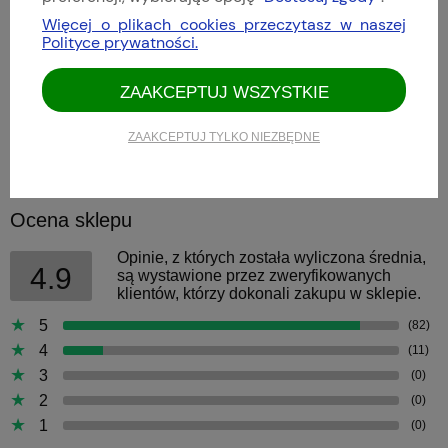
Akcesoria do zegarków
Więcej o plikach cookies przeczytasz w naszej
Polityce prywatności.
Archiwum Sinn
ZAAKCEPTUJ WSZYSTKIE
Nowości
Promocje
ZAAKCEPTUJ TYLKO NIEZBĘDNE
Ocena sklepu
Opinie, z których została wyliczona średnia,
4.9
są wystawione przez zweryfikowanych
klientów, którzy dokonali zakupu w sklepie.
5
(82)
4
(11)
3
(0)
2
(0)
1
(0)