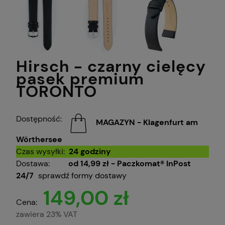
Hirsch - czarny cielęcy
pasek premium
TORONTO
Dostępność:
MAGAZYN - Klagenfurt am
Wörthersee
Czas wysyłki:
24 godziny
Dostawa:
od 14,99 zł
- Paczkomat® InPost
24/7
sprawdź formy dostawy
149,00 zł
Cena:
zawiera 23% VAT