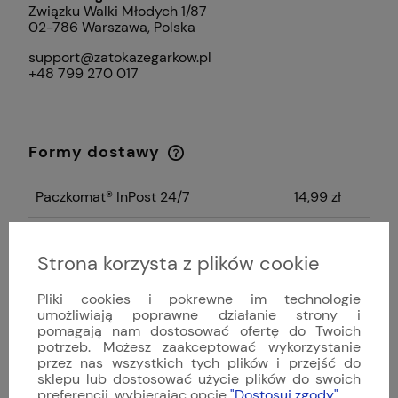
Związku Walki Młodych 1/87
02-786 Warszawa, Polska
support@zatokazegarkow.pl
+48 799 270 017
Formy dostawy
Cena nie zawiera ewentualnych kosztów
płatności
Paczkomat® InPost 24/7
14,99 zł
InPost Kurier
14,99 zł
Strona korzysta z plików cookie
Odbiór osobisty
(Warszawa Ursynów,
0,00 zł
Galeria KEN Center, ul. Ciszewskiego
Pliki cookies i pokrewne im technologie
15)
umożliwiają poprawne działanie strony i
pomagają nam dostosować ofertę do Twoich
potrzeb. Możesz zaakceptować wykorzystanie
przez nas wszystkich tych plików i przejść do
sklepu lub dostosować użycie plików do swoich
Menu
preferencji, wybierając opcję
"Dostosuj zgody"
.