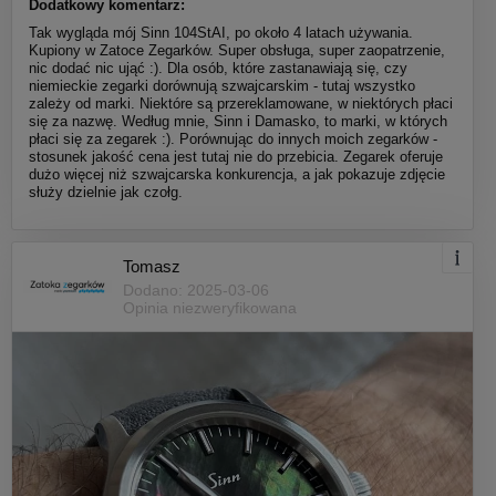
Dodatkowy komentarz:
Tak wygląda mój Sinn 104StAI, po około 4 latach używania.
Kupiony w Zatoce Zegarków. Super obsługa, super zaopatrzenie,
nic dodać nic ująć :). Dla osób, które zastanawiają się, czy
niemieckie zegarki dorównują szwajcarskim - tutaj wszystko
zależy od marki. Niektóre są przereklamowane, w niektórych płaci
się za nazwę. Według mnie, Sinn i Damasko, to marki, w których
płaci się za zegarek :). Porównując do innych moich zegarków -
stosunek jakość cena jest tutaj nie do przebicia. Zegarek oferuje
dużo więcej niż szwajcarska konkurencja, a jak pokazuje zdjęcie
służy dzielnie jak czołg.
Tomasz
Dodano: 2025-03-06
Opinia niezweryfikowana