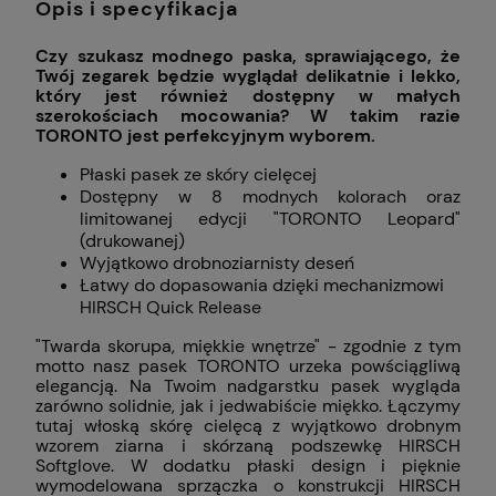
Opis i specyfikacja
Czy szukasz modnego paska, sprawiającego, że
Twój zegarek będzie wyglądał delikatnie i lekko,
który jest również dostępny w małych
szerokościach mocowania? W takim razie
TORONTO jest perfekcyjnym wyborem.
Płaski pasek ze skóry cielęcej
Dostępny w 8 modnych kolorach oraz
limitowanej edycji "TORONTO Leopard"
(drukowanej)
Wyjątkowo drobnoziarnisty deseń
Łatwy do dopasowania dzięki mechanizmowi
HIRSCH Quick Release
"Twarda skorupa, miękkie wnętrze" - zgodnie z tym
motto nasz pasek TORONTO urzeka powściągliwą
elegancją. Na Twoim nadgarstku pasek wygląda
zarówno solidnie, jak i jedwabiście miękko. Łączymy
tutaj włoską skórę cielęcą z wyjątkowo drobnym
wzorem ziarna i skórzaną podszewkę HIRSCH
Softglove. W dodatku płaski design i pięknie
wymodelowana sprzączka o konstrukcji HIRSCH