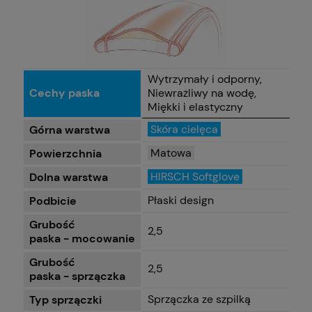
Wytrzymały i odporny,
Cechy paska
Niewrażliwy na wodę,
Miękki i elastyczny
Skóra cielęca
Górna warstwa
Matowa
Powierzchnia
HIRSCH Softglove
Dolna warstwa
Płaski design
Podbicie
Grubość
2,5
paska - mocowanie
Grubość
2,5
paska - sprzączka
Sprzączka ze szpilką
Typ sprzączki