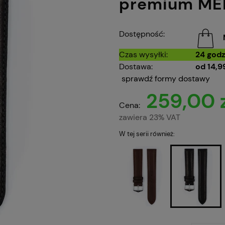
premium ME
Dostępność:
Czas wysyłki:
24 godz
Dostawa:
od 14,99
sprawdź formy dostawy
259,00 
Cena:
zawiera 23% VAT
W tej serii również: