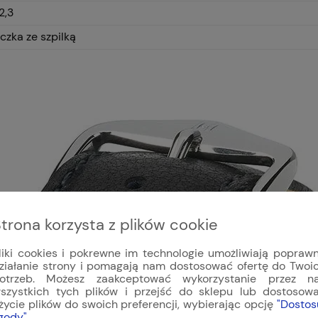
2,3
czka ze szpilką
trona korzysta z plików cookie
liki cookies i pokrewne im technologie umożliwiają popraw
ziałanie strony i pomagają nam dostosować ofertę do Twoi
otrzeb. Możesz zaakceptować wykorzystanie przez n
szystkich tych plików i przejść do sklepu lub dostosow
życie plików do swoich preferencji, wybierając opcję
"Dostos
gody"
.