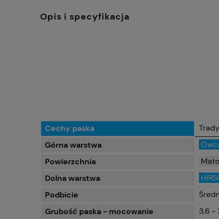
Opis i specyfikacja
Trady
Cechy paska
Owc
Górna warstwa
Mat
Powierzchnia
HIRS
Dolna warstwa
Średn
Podbicie
3,6 - 
Grubość paska - mocowanie