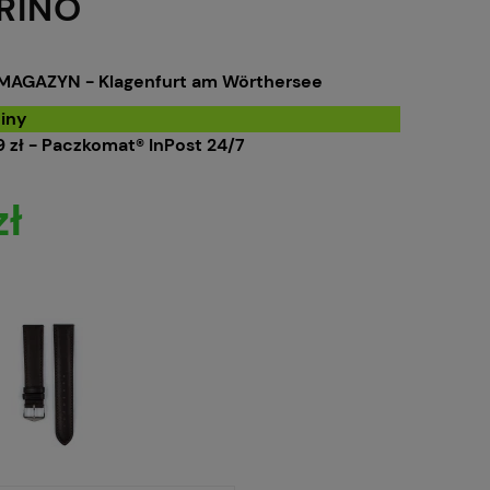
RINO
MAGAZYN - Klagenfurt am Wörthersee
iny
 zł
- Paczkomat® InPost 24/7
zł