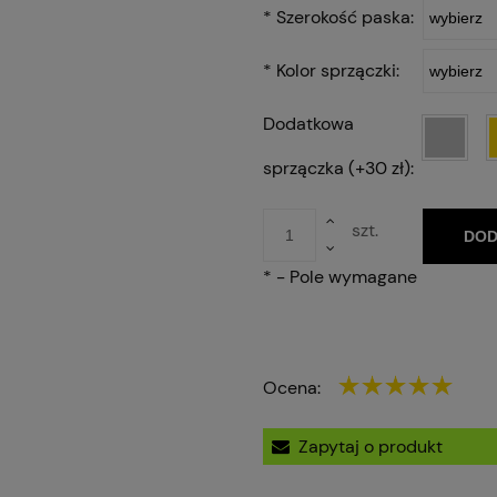
*
Szerokość paska:
*
Kolor sprzączki:
Dodatkowa
sprzączka (+30 zł):
szt.
DOD
*
- Pole wymagane
Ocena:
Zapytaj o produkt