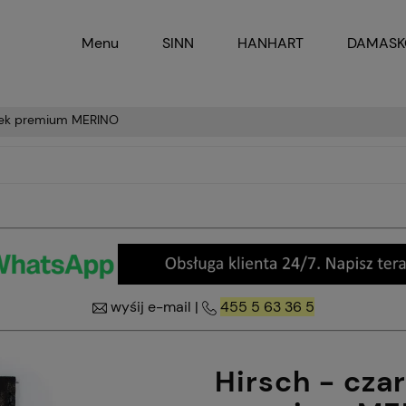
Menu
SINN
HANHART
DAMAS
sek premium MERINO
wyśij e-mail
|
455 5 63 36 5
Hirsch - cza