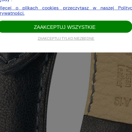
ięcej o plikach cookies przeczytasz w naszej Polity
rywatności.
ZAAKCEPTUJ WSZYSTKIE
ZAAKCEPTUJ TYLKO NIEZBĘDNE