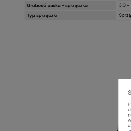
3,0 - 
Grubość paska - sprzączka
Sprzą
Typ sprzączki
S
P
d
p
w
u
z