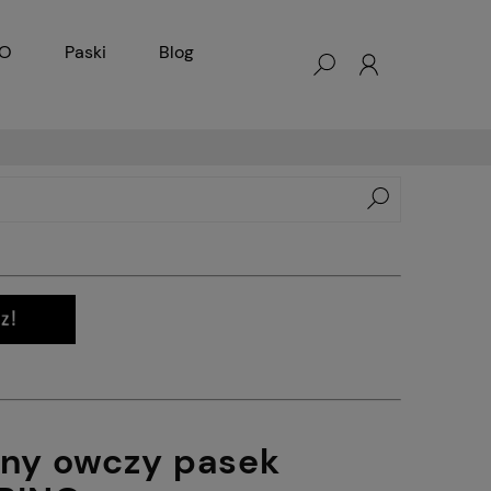
KO
Paski
Blog
rny owczy pasek