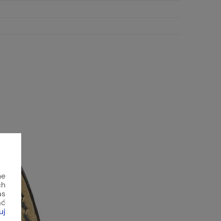
ne
ch
as
ać
uj