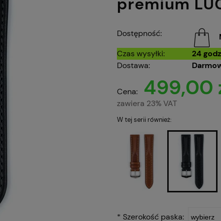
premium LU
Dostępność:
Czas wysyłki:
24 godz
Dostawa:
Darmow
499,00 
Cena:
zawiera 23% VAT
W tej serii również:
*
Szerokość paska: