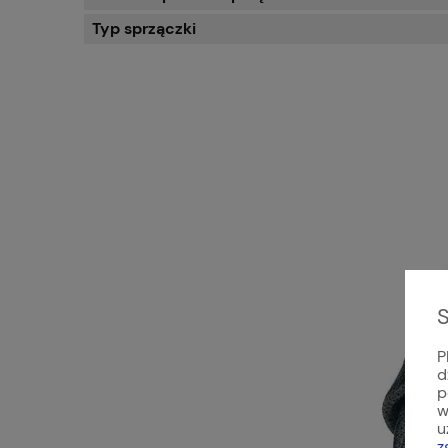
Typ sprzączki
S
P
d
p
w
u
z