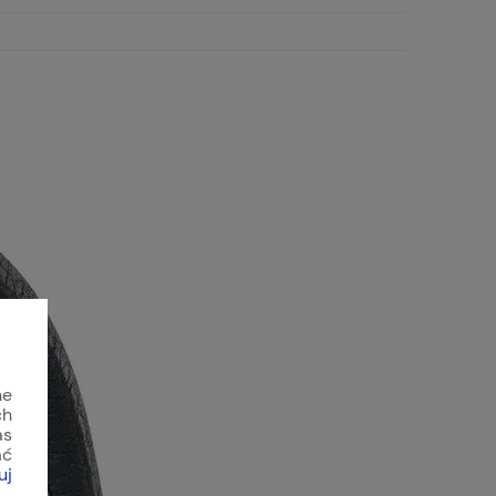
ne
ch
as
ać
uj