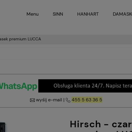
Menu
SINN
HANHART
DAMAS
 pasek premium LUCCA
wyśij e-mail
|
455 5 63 36 5
Hirsch - cza