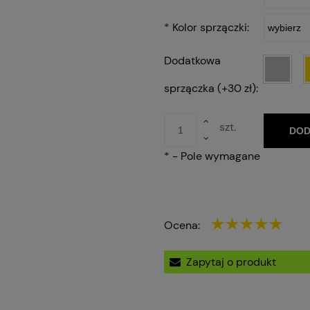
*
Kolor sprzączki:
Dodatkowa
sprzączka (+30 zł):
szt.
DOD
*
- Pole wymagane
Ocena:
Zapytaj o produkt