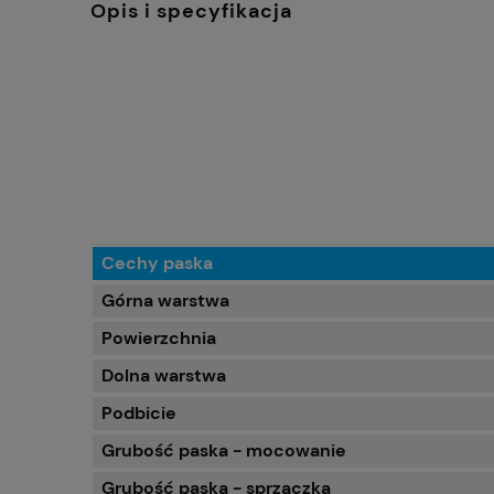
Opis i specyfikacja
Cechy paska
Górna warstwa
Powierzchnia
Dolna warstwa
Podbicie
Grubość paska - mocowanie
Grubość paska - sprzączka