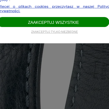
ięcej o plikach cookies przeczytasz w naszej Polity
rywatności.
ZAAKCEPTUJ WSZYSTKIE
ZAAKCEPTUJ TYLKO NIEZBĘDNE