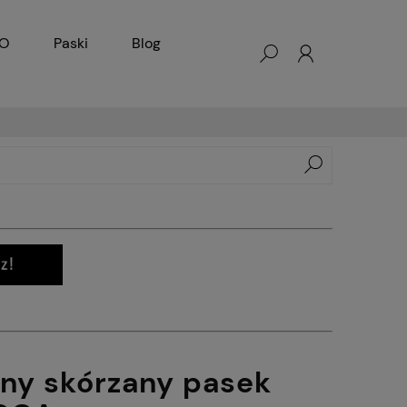
KO
Paski
Blog
rny skórzany pasek