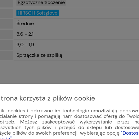
Egzotyczne tłoczenie
HIRSCH Softglove
Średnie
3,6 - 2,1
3,0 - 1,9
Sprzączka ze szpilką
trona korzysta z plików cookie
liki cookies i pokrewne im technologie umożliwiają popraw
ziałanie strony i pomagają nam dostosować ofertę do Twoi
otrzeb. Możesz zaakceptować wykorzystanie przez n
szystkich tych plików i przejść do sklepu lub dostosow
życie plików do swoich preferencji, wybierając opcję
"Dostos
gody"
.