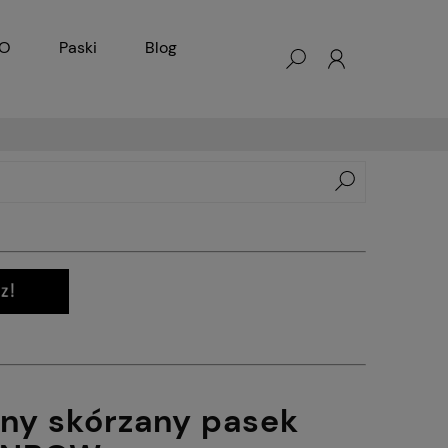
KO
Paski
Blog
rny skórzany pasek