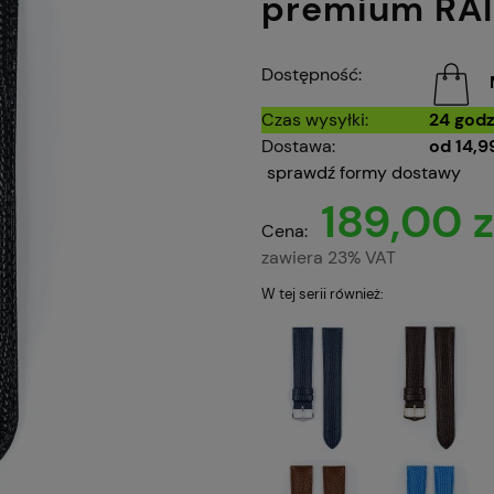
premium RA
Dostępność:
Czas wysyłki:
24 godz
Dostawa:
od 14,99
sprawdź formy dostawy
189,00 z
Cena:
zawiera 23% VAT
W tej serii również: