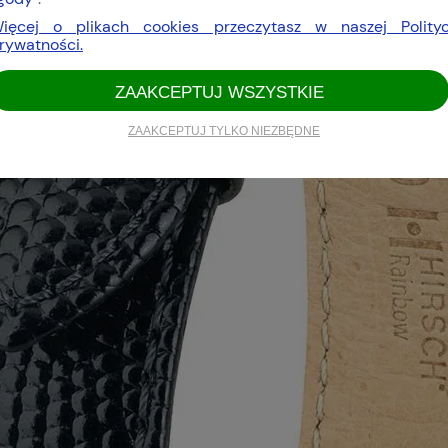
ięcej o plikach cookies przeczytasz w naszej Polity
rywatności.
ZAAKCEPTUJ WSZYSTKIE
ZAAKCEPTUJ TYLKO NIEZBĘDNE