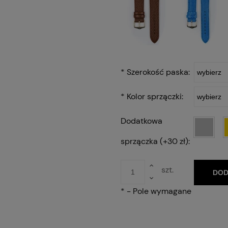
*
Szerokość paska:
*
Kolor sprzączki:
Dodatkowa
sprzączka (+30 zł):
szt.
DOD
*
- Pole wymagane