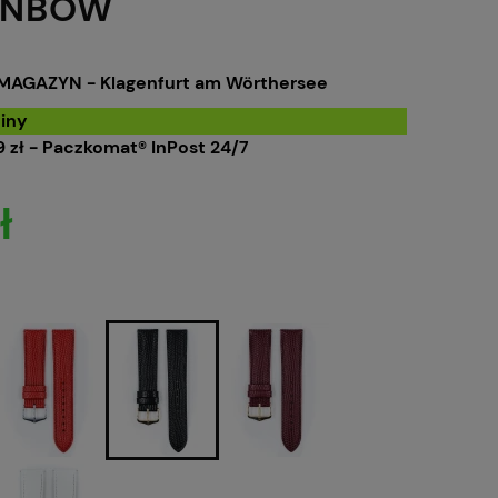
INBOW
MAGAZYN - Klagenfurt am Wörthersee
iny
 zł
- Paczkomat® InPost 24/7
ł