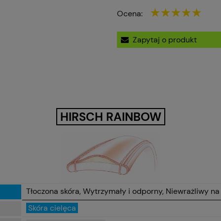
Ocena:
Zapytaj o produkt
HIRSCH RAINBOW
Tłoczona skóra, Wytrzymały i odporny, Niewrażliwy n
Skóra cielęca