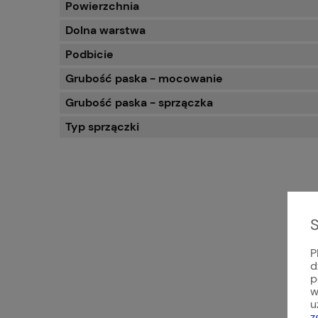
Powierzchnia
Dolna warstwa
Podbicie
Grubość paska - mocowanie
Grubość paska - sprzączka
Typ sprzączki
S
P
d
p
w
u
z