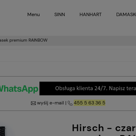
Menu
SINN
HANHART
DAMAS
 pasek premium RAINBOW
wyśij e-mail
|
455 5 63 36 5
Hirsch - cza