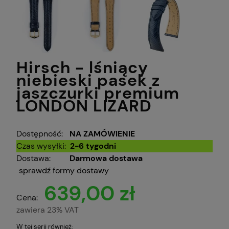
Hirsch - lśniący
niebieski pasek z
jaszczurki premium
LONDON LIZARD
Dostępność:
NA ZAMÓWIENIE
Czas wysyłki:
2-6 tygodni
Dostawa:
Darmowa dostawa
sprawdź formy dostawy
639,00 zł
Cena:
zawiera 23% VAT
W tej serii również: