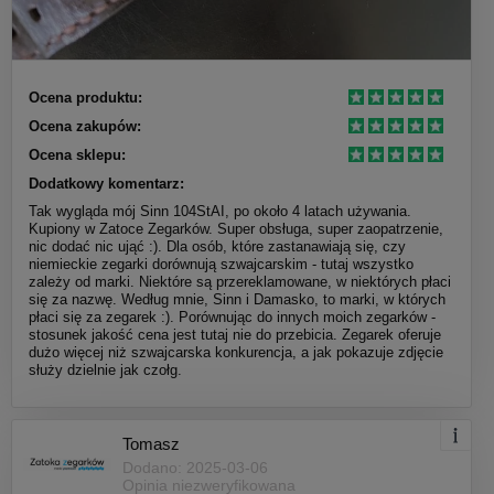
Ocena produktu:
Ocena zakupów:
Ocena sklepu:
Dodatkowy komentarz:
Tak wygląda mój Sinn 104StAI, po około 4 latach używania.
Kupiony w Zatoce Zegarków. Super obsługa, super zaopatrzenie,
nic dodać nic ująć :). Dla osób, które zastanawiają się, czy
niemieckie zegarki dorównują szwajcarskim - tutaj wszystko
zależy od marki. Niektóre są przereklamowane, w niektórych płaci
się za nazwę. Według mnie, Sinn i Damasko, to marki, w których
płaci się za zegarek :). Porównując do innych moich zegarków -
stosunek jakość cena jest tutaj nie do przebicia. Zegarek oferuje
dużo więcej niż szwajcarska konkurencja, a jak pokazuje zdjęcie
służy dzielnie jak czołg.
Tomasz
Dodano: 2025-03-06
Opinia niezweryfikowana