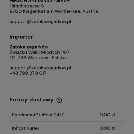
HIRSCH Armbänder GmbH
Hirschstrasse 5
9020 Klagenfurt am Wörthersee, Austria
support@zatokazegarkow.pl
Importer
Zatoka zegarków
Związku Walki Młodych 1/87
02-786 Warszawa, Polska
support@zatokazegarkow.pl
+48 799 270 017
Formy dostawy
Cena nie zawiera ewentualnych kosztów
płatności
Paczkomat® InPost 24/7
0,00 zł
InPost Kurier
0,00 zł