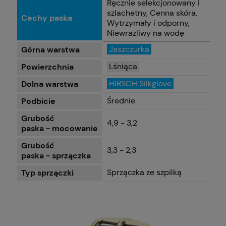
Ręcznie selekcjonowany i
szlachetny, Cenna skóra,
Cechy paska
Wytrzymały i odporny,
Niewrażliwy na wodę
Jaszczurka
Górna warstwa
Lśniąca
Powierzchnia
HIRSCH Silkglove
Dolna warstwa
Średnie
Podbicie
Grubość
4,9 - 3,2
paska - mocowanie
Grubość
3,3 - 2,3
paska - sprzączka
Sprzączka ze szpilką
Typ sprzączki