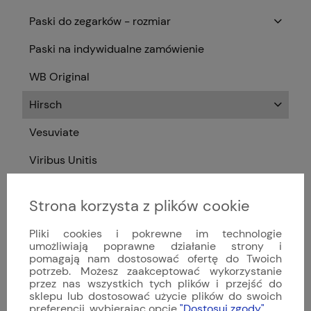
Paski do zegarków - rozmiar
Paski na indywidualne zamówienie
WB Original
Hirsch
Vesuviate
Viribus Unitis
Bestsellery
Strona korzysta z plików cookie
Styl zegarka
Pliki cookies i pokrewne im technologie
Zegarki męskie
umożliwiają poprawne działanie strony i
pomagają nam dostosować ofertę do Twoich
potrzeb. Możesz zaakceptować wykorzystanie
Zegarki damskie
przez nas wszystkich tych plików i przejść do
sklepu lub dostosować użycie plików do swoich
Typ mechanizmu
preferencji, wybierając opcję
"Dostosuj zgody"
.