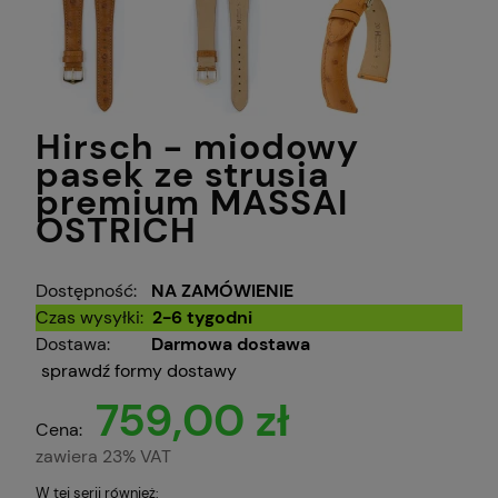
Hirsch - miodowy
pasek ze strusia
premium MASSAI
OSTRICH
Dostępność:
NA ZAMÓWIENIE
Czas wysyłki:
2-6 tygodni
Dostawa:
Darmowa dostawa
sprawdź formy dostawy
759,00 zł
Cena:
zawiera 23% VAT
W tej serii również: