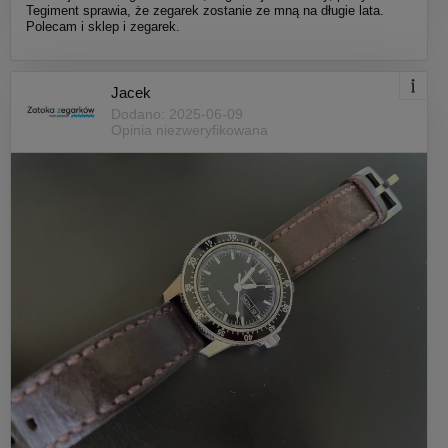
Tegiment sprawia, że zegarek zostanie ze mną na długie lata.
Polecam i sklep i zegarek.
Jacek
Dodano: 2025-06-09
Opinia niezweryfikowana