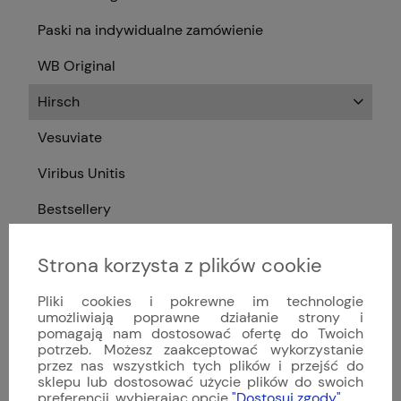
Paski na indywidualne zamówienie
WB Original
Hirsch
Vesuviate
Viribus Unitis
Bestsellery
Styl zegarka
Strona korzysta z plików cookie
Zegarki męskie
Pliki cookies i pokrewne im technologie
Zegarki damskie
umożliwiają poprawne działanie strony i
pomagają nam dostosować ofertę do Twoich
potrzeb. Możesz zaakceptować wykorzystanie
Typ mechanizmu
przez nas wszystkich tych plików i przejść do
sklepu lub dostosować użycie plików do swoich
Zegarki luksusowe
preferencji, wybierając opcję
"Dostosuj zgody"
.