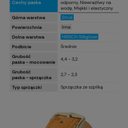
Cechy paska
odporny, Niewrażliwy na
wodę, Miękki i elastyczny
Struś
Górna warstwa
Inna
Powierzchnia
HIRSCH Silkglove
Dolna warstwa
Średnie
Podbicie
Grubość
4,4 - 3,2
paska - mocowanie
Grubość
2,7 - 2,3
paska - sprzączka
Sprzączka ze szpilką
Typ sprzączki