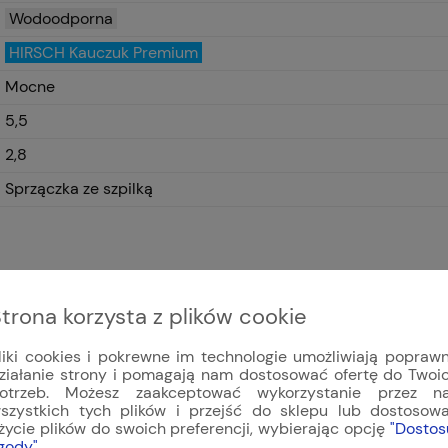
Wodoodporna
HIRSCH Kauczuk Premium
Mocne
5,5
2,8
Sprzączka ze szpilką
trona korzysta z plików cookie
liki cookies i pokrewne im technologie umożliwiają popraw
ziałanie strony i pomagają nam dostosować ofertę do Twoi
otrzeb. Możesz zaakceptować wykorzystanie przez n
szystkich tych plików i przejść do sklepu lub dostosow
życie plików do swoich preferencji, wybierając opcję
"Dostos
gody"
.