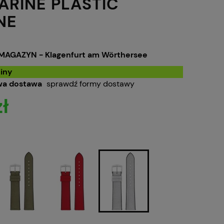
ARINE PLASTIC
NE
MAGAZYN - Klagenfurt am Wörthersee
iny
a dostawa
sprawdź formy dostawy
ł