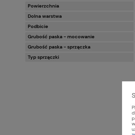
Powierzchnia
Dolna warstwa
Podbicie
Grubość paska - mocowanie
Grubość paska - sprzączka
Typ sprzączki
S
P
d
p
w
u
z