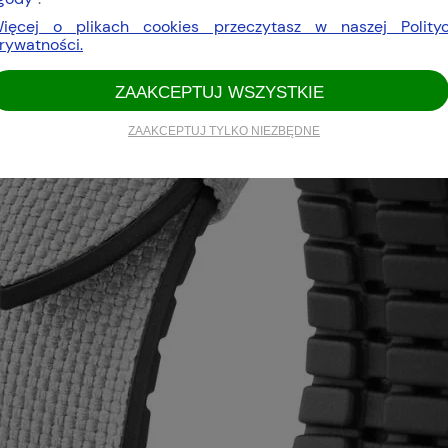
ięcej o plikach cookies przeczytasz w naszej Polity
rywatności.
ZAAKCEPTUJ WSZYSTKIE
ZAAKCEPTUJ TYLKO NIEZBĘDNE