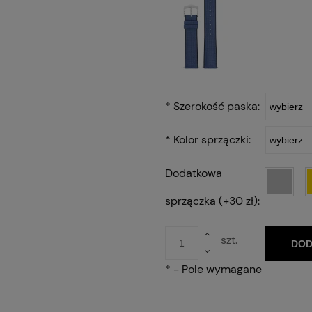
*
Szerokość paska:
*
Kolor sprzączki:
Dodatkowa
sprzączka (+30 zł):
szt.
DOD
*
- Pole wymagane