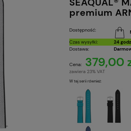
SEAQUAL® M
premium AR
Dostępność:
Czas wysyłki:
24 godz
Dostawa:
Darmow
379,00 z
Cena:
zawiera 23% VAT
W tej serii również: