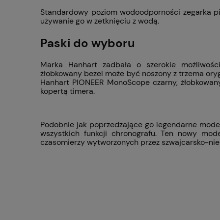
Standardowy poziom wodoodporności zegarka pi
używanie go w zetknięciu z wodą.
Paski do wyboru
Marka Hanhart zadbała o szerokie możliwośc
żłobkowany bezel może być noszony z trzema ory
Hanhart PIONEER MonoScope czarny, żłobkowany b
kopertą timera.
Podobnie jak poprzedzające go legendarne mod
wszystkich funkcji chronografu. Ten nowy mod
czasomierzy wytworzonych przez szwajcarsko-niem