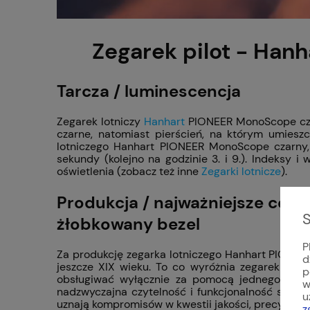
Zegarek pilot - Han
Tarcza / luminescencja
Zegarek lotniczy
Hanhart
PIONEER MonoScope czar
czarne, natomiast pierścień, na którym umieszc
lotniczego Hanhart PIONEER MonoScope czarny, 
sekundy (kolejno na godzinie 3. i 9.). Indeksy
oświetlenia (zobacz też inne
Zegarki lotnicze
).
Produkcja / najważniejsze cec
S
żłobkowany bezel
P
Za produkcję zegarka lotniczego Hanhart PIONEE
d
jeszcze XIX wieku. To co wyróżnia zegarek lot
p
obsługiwać wyłącznie za pomocą jednego przyci
w
nadzwyczajna czytelność i funkcjonalność spros
u
uznają kompromisów w kwestii jakości, precyzji i 
z