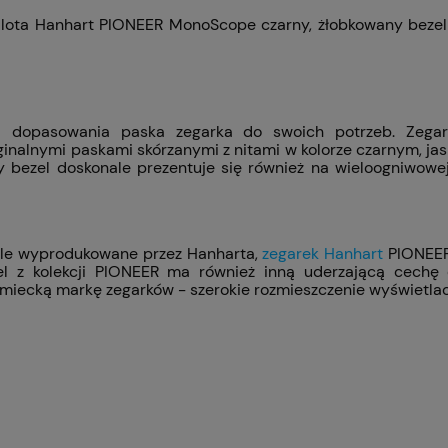
lota Hanhart PIONEER MonoScope czarny, żłobkowany bezel
i dopasowania paska zegarka do swoich potrzeb. Zega
ginalnymi paskami skórzanymi z nitami w kolorze czarnym,
ezel doskonale prezentuje się również na wieloogniwowej,
ele wyprodukowane przez Hanharta,
zegarek Hanhart
PIONEER
el z kolekcji PIONEER ma również inną uderzającą cechę c
iecką markę zegarków - szerokie rozmieszczenie wyświetlac