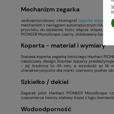
W
Mechanizm zegarka
p
Jednoprzyciskowy chronograf
zegarka lotniczego
mechanizm z naciągiem automatycznym HAN4212, k
przycisku do działania, który włącza stoper, zatr
PIONEER MonoScope czarny, żłobkowany bezel dział
Koperta - materiał i wymiary
Stalowa koperta zegarka lotniczego Hanhart PION
całościowy design. Rozmiar koperty predestynuj
- jej średnica to 45 mm, a wysokość aż 16 mm
charakterystyczny dla marki, czerwony pusher ob
Szkiełko / dekiel
Zegarek pilot Hanhart PIONEER MonoScope czar
czasomierza tworzy stalowy bezel z logo niemiecki
Wodoodporność