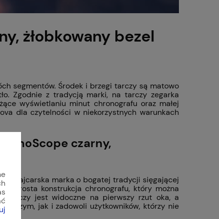
ny, żłobkowany bezel
ch segmentów. Środek i brzegi tarczy są matowo
ło. Zgodnie z tradycją marki, na tarczy zegarka
żące wyświetlaniu minut chronografu oraz małej
nova dla czytelności w niekorzystnych warunkach
R MonoScope czarny,
ne
szwajcarska marka o bogatej tradycji sięgającej
ch
to prosta konstrukcja chronografu, który można
as
j tarczy jest widoczne na pierwszy rzut oka, a
ać
niczym, jak i zadowoli użytkowników, którzy nie
uj