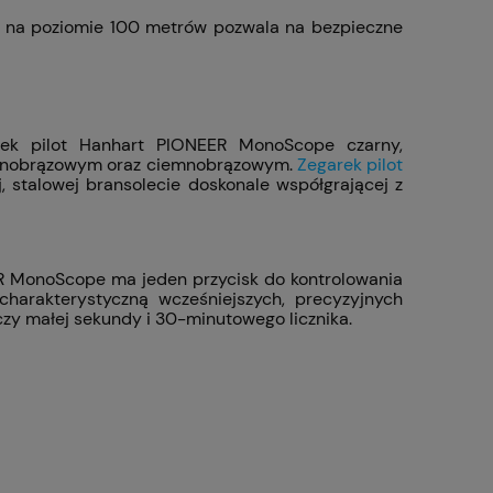
 na poziomie 100 metrów pozwala na bezpieczne
rek pilot Hanhart PIONEER MonoScope czarny,
 jasnobrązowym oraz ciemnobrązowym.
Zegarek pilot
 stalowej bransolecie doskonale współgrającej z
 MonoScope ma jeden przycisk do kontrolowania
harakterystyczną wcześniejszych, precyzyjnych
zy małej sekundy i 30-minutowego licznika.