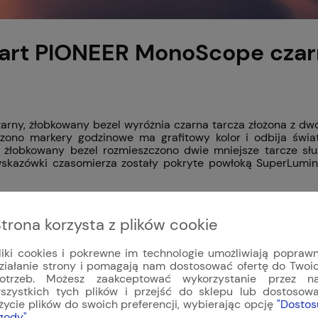
hart PIONEER MonoScope czar
ny, żłobkowany bezel wyróżnia czarna tarcza złożona z dwó
zono markery godzinowe ma grafitowy kolor i odbija świat
żłobkowany bezel rozmieszczono dwie mniejsze tarcze słu
 i wskazówki czasomierza zostały pokryte powłoką SuperLumi
hy zegarka lotniczego Hanhart PIONEE
trona korzysta z plików cookie
liki cookies i pokrewne im technologie umożliwiają popraw
R MonoScope czarny, żłobkowany bezel odpowiada niemiecko-
ziałanie strony i pomagają nam dostosować ofertę do Twoi
niczy Hanhart PIONEER MonoScope czarny, żłobkowany bezel 
otrzeb. Możesz zaakceptować wykorzystanie przez n
sku. Typowe, szerokie rozmieszczenie subtarcz na główne
szystkich tych plików i przejść do sklepu lub dostosow
ta wymaganiom stawianym przed profesjonalnym sprzętem lot
życie plików do swoich preferencji, wybierając opcję
"Dostos
ergonomii (zobacz też inne
Zegarki piloty
).
gody"
.