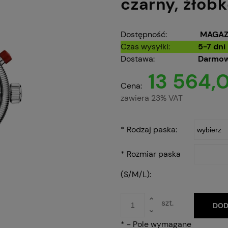
czarny, żłob
Dostępność:
MAGAZ
Czas wysyłki:
5-7 dni
Dostawa:
Darmow
13 564,0
Cena:
zawiera 23% VAT
*
Rodzaj paska:
*
Rozmiar paska
(S/M/L):
szt.
DOD
*
- Pole wymagane