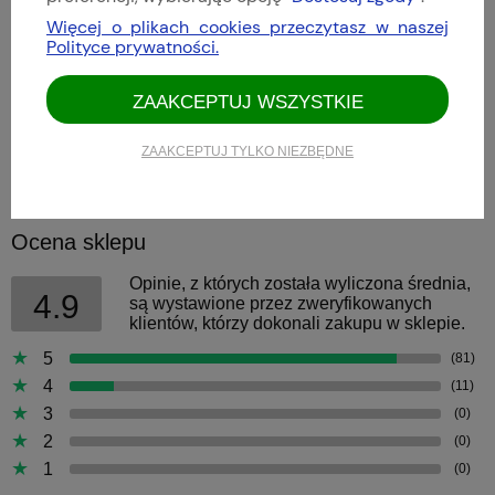
Akcesoria do zegarków
Więcej o plikach cookies przeczytasz w naszej
Polityce prywatności.
Archiwum Sinn
ZAAKCEPTUJ WSZYSTKIE
Nowości
Promocje
ZAAKCEPTUJ TYLKO NIEZBĘDNE
Ocena sklepu
Opinie, z których została wyliczona średnia,
4.9
są wystawione przez zweryfikowanych
klientów, którzy dokonali zakupu w sklepie.
5
(81)
4
(11)
3
(0)
2
(0)
1
(0)