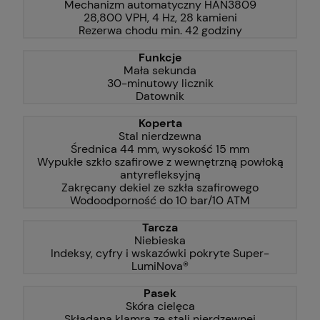
Mechanizm automatyczny HAN3809
28,800 VPH, 4 Hz, 28 kamieni
Rezerwa chodu min. 42 godziny
Funkcje
Mała sekunda
30-minutowy licznik
Datownik
Koperta
Stal nierdzewna
Średnica 44 mm, wysokość 15 mm
Wypukłe szkło szafirowe z wewnętrzną powłoką
antyrefleksyjną
Zakręcany dekiel ze szkła szafirowego
Wodoodporność do 10 bar/10 ATM
Tarcza
Niebieska
Indeksy, cyfry i wskazówki pokryte Super-
LumiNova®
Pasek
Skóra cielęca
Składana klamra ze stali nierdzewnej