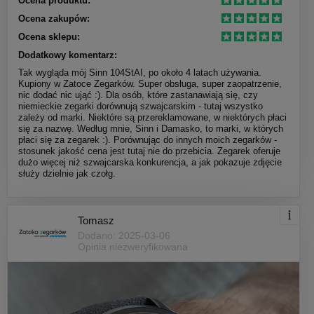
Ocena produktu:
Ocena zakupów:
Ocena sklepu:
Dodatkowy komentarz:
Tak wygląda mój Sinn 104StAI, po około 4 latach używania.
Kupiony w Zatoce Zegarków. Super obsługa, super zaopatrzenie,
nic dodać nic ująć :). Dla osób, które zastanawiają się, czy
niemieckie zegarki dorównują szwajcarskim - tutaj wszystko
zależy od marki. Niektóre są przereklamowane, w niektórych płaci
się za nazwę. Według mnie, Sinn i Damasko, to marki, w których
płaci się za zegarek :). Porównując do innych moich zegarków -
stosunek jakość cena jest tutaj nie do przebicia. Zegarek oferuje
dużo więcej niż szwajcarska konkurencja, a jak pokazuje zdjęcie
służy dzielnie jak czołg.
Tomasz
Dodano: 2025-03-06
Opinia niezweryfikowana