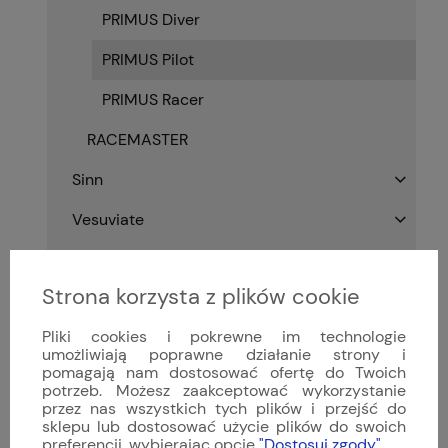
PRIMUS Diver
PRIMUS Pilot
PRIMUS Racer
RACEMASTER
Sinn
Vesuviate
Viribus Unitis
Strona korzysta z plików cookie
Kwarcowe
Pliki cookies i pokrewne im technologie
Z naciągiem ręcznym
umożliwiają poprawne działanie strony i
pomagają nam dostosować ofertę do Twoich
Zegarki luksusowe
potrzeb. Możesz zaakceptować wykorzystanie
przez nas wszystkich tych plików i przejść do
Zegarki szwajcarskie
sklepu lub dostosować użycie plików do swoich
preferencji, wybierając opcję
"Dostosuj zgody"
.