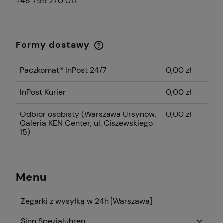
+48 799 270 017
Formy dostawy
Cena nie zawiera ewentualnych kosztów
płatności
Paczkomat® InPost 24/7
0,00 zł
InPost Kurier
0,00 zł
Odbiór osobisty
(Warszawa Ursynów,
0,00 zł
Galeria KEN Center, ul. Ciszewskiego
15)
Menu
Zegarki z wysyłką w 24h [Warszawa]
Sinn Spezialuhren