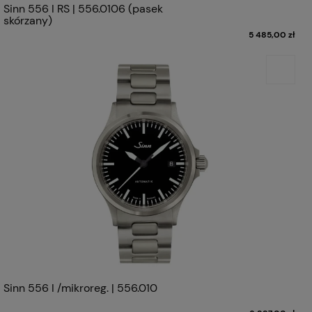
Sinn 556 I RS | 556.0106 (pasek
skórzany)
5 485,00 zł
Sinn 556 I /mikroreg. | 556.010