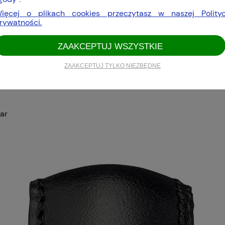
ięcej o plikach cookies przeczytasz w naszej Polity
a: wieloogniwowa stal nierdzewna (fine link); polerowana/sa
rywatności.
ZAAKCEPTUJ WSZYSTKIE
 miesiąc
ZAAKCEPTUJ TYLKO NIEZBĘDNE
erem
ar