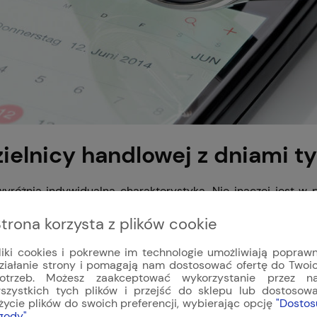
zielnicy handlowej z dniami t
 wyróżnia indywidualna charakterystyka. Nie inaczej jest w
dnia - pierwszą, specjalną funkcją tego typu użytą w zeg
y również dzień, data i miesiąc, sprawiając, że 6052 jest 
trona korzysta z plików cookie
użycia kalendarza. Tą specjalną funkcję umożliwia mechanizm
liki cookies i pokrewne im technologie umożliwiają popraw
ziałanie strony i pomagają nam dostosować ofertę do Twoi
t również elegancką sztuką biżuterią dzięki polerowanej koper
otrzeb. Możesz zaakceptować wykorzystanie przez n
szystkich tych plików i przejść do sklepu lub dostosow
życie plików do swoich preferencji, wybierając opcję
"Dostos
gody"
.