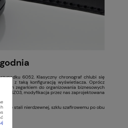
ygodnia
 przypadku 6052. Klasyczny chronograf chlubi się
arku z taką konfiguracją wyświetlacza. Oprócz
idealnym zegarkiem do organizowania biznesowych
SINN
SZ03, modyfikacja przez nas zaprojektowana
ne
ch
cie ze stali nierdzewnej, szkłu szafirowemu po obu
as
ać
uj