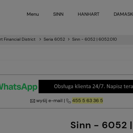
Menu
SINN
HANHART
DAMAS
t Financial District
Seria 6052
Sinn - 6052 | 6052.010
wyśij e-mail
|
455 5 63 36 5
Sinn - 6052 