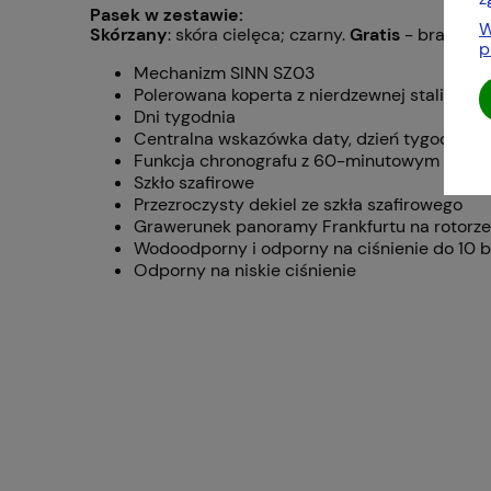
Pasek w zestawie:
W
Skórzany
: skóra cielęca; czarny.
Gratis
- bransolet
p
Mechanizm SINN SZ03
Polerowana koperta z nierdzewnej stali
Dni tygodnia
Centralna wskazówka daty, dzień tygodnia i
Funkcja chronografu z 60-minutowym stop
Szkło szafirowe
Przezroczysty dekiel ze szkła szafirowego
Grawerunek panoramy Frankfurtu na rotorze
Wodoodporny i odporny na ciśnienie do 10 b
Odporny na niskie ciśnienie