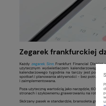
Zegarek frankfurckiej d
Każdy
zegarek Sinn
Frankfurt Financial District
użytecznym wyświetlaczem kalendarzowego tygo
kalendarzowego tygodnia na tarczy jest pokazan
S
spotkań i planowania aktywności - bez potrzeby 
i zaimplementowana.
P
d
Poza użyteczną wartością jako narzędzie, 6052 jes
p
stronach i szykownemu grawerowaniu na rotorze.
w
Skórzany pasek w standardzie, bransoleta gratis!
u
z