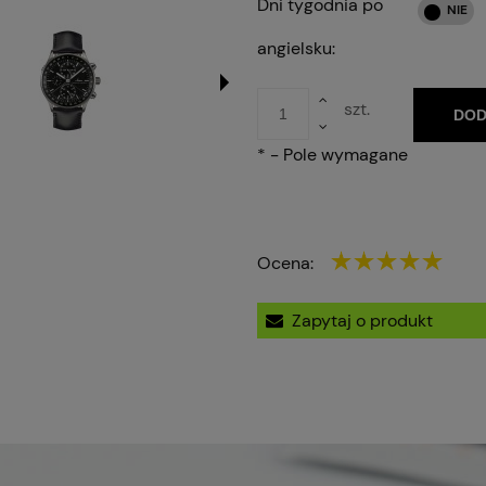
Dni tygodnia po
angielsku:
szt.
DOD
*
- Pole wymagane
Ocena:
Zapytaj o produkt