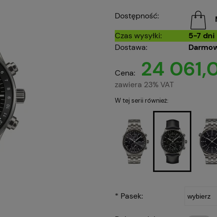
Dostępność:
Czas wysyłki:
5-7 dni
Dostawa:
Darmow
24 061,0
Cena:
zawiera 23% VAT
W tej serii również:
*
Pasek: