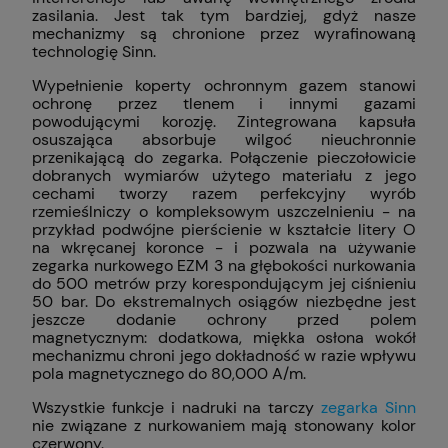
zasilania. Jest tak tym bardziej, gdyż nasze
mechanizmy są chronione przez wyrafinowaną
technologię Sinn.
Wypełnienie koperty ochronnym gazem stanowi
ochronę przez tlenem i innymi gazami
powodującymi korozję. Zintegrowana kapsuła
osuszająca absorbuje wilgoć nieuchronnie
przenikającą do zegarka. Połączenie pieczołowicie
dobranych wymiarów użytego materiału z jego
cechami tworzy razem perfekcyjny wyrób
rzemieślniczy o kompleksowym uszczelnieniu - na
przykład podwójne pierścienie w kształcie litery O
na wkręcanej koronce - i pozwala na używanie
zegarka nurkowego EZM 3 na głębokości nurkowania
do 500 metrów przy korespondującym jej ciśnieniu
50 bar. Do ekstremalnych osiągów niezbędne jest
jeszcze dodanie ochrony przed polem
magnetycznym: dodatkowa, miękka osłona wokół
mechanizmu chroni jego dokładność w razie wpływu
pola magnetycznego do 80,000 A/m.
Wszystkie funkcje i nadruki na tarczy
zegarka Sinn
nie związane z nurkowaniem mają stonowany kolor
czerwony.