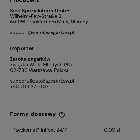
Sinn Spezialuhren GmbH
Wilhelm-Fay-Straße 21
65936 Frankfurt am Main, Niemcy
support@zatokazegarkow.pl
Importer
Zatoka zegarków
Związku Walki Młodych 1/87
02-786 Warszawa, Polska
support@zatokazegarkow.pl
+48 799 270 017
Formy dostawy
Cena nie zawiera ewentualnych kosztów
płatności
Paczkomat® InPost 24/7
0,00 zł