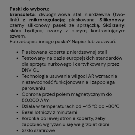
Paski do wyboru:
Bransoleta
: dwuogniwowa stal nierdzewna (two-
link)
z mikroregulacją
; piaskowana.
Silikonowy
:
czarny silikonowy pasek ze sprzączką.
Skórzany
:
skóra bydlęca; czarny z białym, kontrastującym
szwem.
Potrzebujesz innego paska? Napisz lub zadzwoń.
Piaskowana koperta z nierdzewnej stali
Testowany na bazie europejskich standardów
dla sprzętu nurkowego i certyfikowany przez
DNV GL
Technologia usuwania wilgoci AR wzmacnia
niezawodność funkcjonowania i zapobiega
parowaniu
Ochrona przed polem magnetycznym do
80,000 A/m
Działa w temperaturach od -45 °C do +80°C
Bezel lotniczy z minutami
Koronka po lewej stronie koperty, żeby
zapobiec wgryzaniu się we grzbiet dłoni
Szkło szafirowe