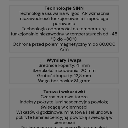
Technologie SINN
Technologia usuwania wilgoci AR wzmacnia
niezawodność funkcjonowania i zapobiega
parowaniu
Technologia odporności na temperaturę,
funkcjonalnie niezawodny w temperaturach od -45
°C do +80°C
Ochrona przed polem magnetycznym do 80,000
A/m
Wymiary i waga
Średnica koperty: 41 mm
Szerokość mocowania: 20 mm
Grubość koperty: 12,3 mm
Waga bez paska: 81 gram
Tarcza i wskazówki
Czarna matowa tarcza
Indeksy pokryte luminescencyjną powłoką
świecącą w ciemności
Wskazówki godzinowa, minutowa i sekundowa
pokryte luminescencyjną powłoką świecącą w
ciemności
Design zegarka misyjnego dla optymalnej