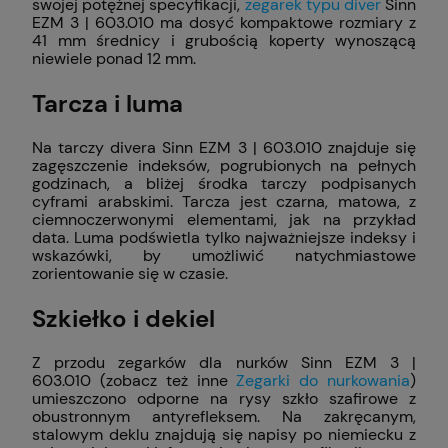
swojej potężnej specyfikacji,
zegarek typu diver
Sinn
EZM 3 | 603.010 ma dosyć kompaktowe rozmiary z
41 mm średnicy i grubością koperty wynoszącą
niewiele ponad 12 mm.
Tarcza i luma
Na tarczy divera Sinn EZM 3 | 603.010 znajduje się
zagęszczenie indeksów, pogrubionych na pełnych
godzinach, a bliżej środka tarczy podpisanych
cyframi arabskimi. Tarcza jest czarna, matowa, z
ciemnoczerwonymi elementami, jak na przykład
data. Luma podświetla tylko najważniejsze indeksy i
wskazówki, by umożliwić natychmiastowe
zorientowanie się w czasie.
Szkiełko i dekiel
Z przodu zegarków dla nurków Sinn EZM 3 |
603.010 (zobacz też inne
Zegarki do nurkowania
)
umieszczono odporne na rysy szkło szafirowe z
obustronnym antyrefleksem. Na zakręcanym,
stalowym deklu znajdują się napisy po niemiecku z