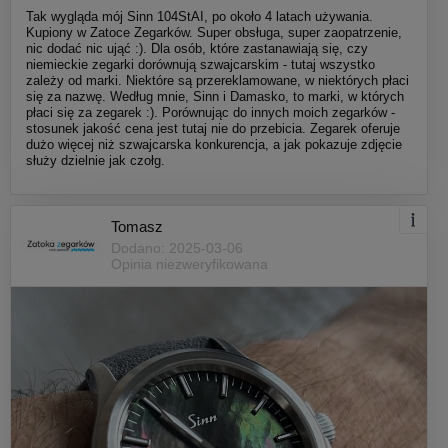
Tak wygląda mój Sinn 104StAI, po około 4 latach używania.
Kupiony w Zatoce Zegarków. Super obsługa, super zaopatrzenie,
nic dodać nic ująć :). Dla osób, które zastanawiają się, czy
niemieckie zegarki dorównują szwajcarskim - tutaj wszystko
zależy od marki. Niektóre są przereklamowane, w niektórych płaci
się za nazwę. Według mnie, Sinn i Damasko, to marki, w których
płaci się za zegarek :). Porównując do innych moich zegarków -
stosunek jakość cena jest tutaj nie do przebicia. Zegarek oferuje
dużo więcej niż szwajcarska konkurencja, a jak pokazuje zdjęcie
służy dzielnie jak czołg.
Tomasz
Dodano: 2025-03-06
Opinia niezweryfikowana