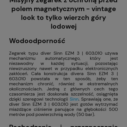
polem magnetycznym - vintage
look to tylko wierzch góry
lodowej
Wodoodporność
Zegarek typu diver Sinn EZM 3 | 603.010 używa
mechanizmu automatycznego, który jest
niezawodny w każdej sytuacji, pozostając
niewzruszony nawet w przypadku elektronicznych
zakłóceń. Cała konstrukcja divera Sinn EZM 3 |
603.010 powstała w ten sposób, żeby ten
mechanizm chronić, również w ekstremalnych
okolicznościach. Jedną z głównych cech tego
czasomierza jest doskonała szczelność, osiągnięta
dzięki szeregowi technologii
Sinn
. Sprawiają one, że
diver Sinn EZM 3 | 603.010 jest gotów wytrzymać
miażdżące ciśnienie panujące na głębokości 500
metrów pod powierzchnią wody (50 bar).