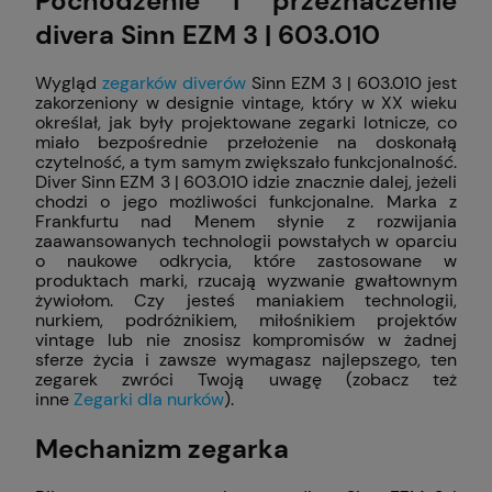
Pochodzenie i przeznaczenie
divera Sinn EZM 3 | 603.010
Wygląd
zegarków diverów
Sinn EZM 3 | 603.010 jest
zakorzeniony w designie vintage, który w XX wieku
określał, jak były projektowane zegarki lotnicze, co
miało bezpośrednie przełożenie na doskonałą
czytelność, a tym samym zwiększało funkcjonalność.
Diver Sinn EZM 3 | 603.010 idzie znacznie dalej, jeżeli
chodzi o jego możliwości funkcjonalne. Marka z
Frankfurtu nad Menem słynie z rozwijania
zaawansowanych technologii powstałych w oparciu
o naukowe odkrycia, które zastosowane w
produktach marki, rzucają wyzwanie gwałtownym
żywiołom. Czy jesteś maniakiem technologii,
nurkiem, podróżnikiem, miłośnikiem projektów
vintage lub nie znosisz kompromisów w żadnej
sferze życia i zawsze wymagasz najlepszego, ten
zegarek zwróci Twoją uwagę (zobacz też
inne
Zegarki dla nurków
).
Mechanizm zegarka