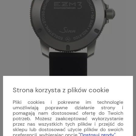
Strona korzysta z plików cookie
PEŁNA SPECYFIKACJA
Pliki cookies i pokrewne im technologie
umożliwiają poprawne działanie strony i
Mechanizm
pomagają nam dostosować ofertę do Twoich
SW 200-1
potrzeb. Możesz zaakceptować wykorzystanie
Automatyczny naciąg
przez nas wszystkich tych plików i przejść do
26 kamieni
sklepu lub dostosować użycie plików do swoich
28,800 uderzeń na godzinę
preferencji, wybierając opcję
"Dostosuj zgody"
.