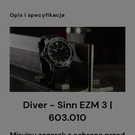
Opis i specyfikacja
Diver - Sinn EZM 3 |
603.010
Misyjny zegarek z ochroną przed