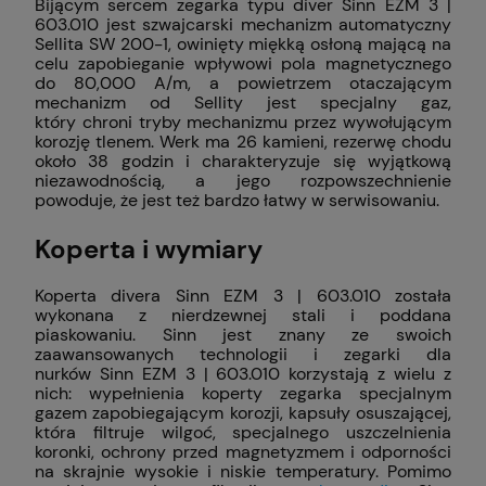
Bijącym sercem zegarka typu diver Sinn EZM 3 |
603.010 jest szwajcarski mechanizm automatyczny
Sellita SW 200-1, owinięty miękką osłoną mającą na
celu zapobieganie wpływowi pola magnetycznego
do 80,000 A/m, a powietrzem otaczającym
mechanizm od Sellity jest specjalny gaz,
który chroni tryby mechanizmu przez wywołującym
korozję tlenem. Werk ma 26 kamieni, rezerwę chodu
około 38 godzin i charakteryzuje się wyjątkową
niezawodnością, a jego rozpowszechnienie
powoduje, że jest też bardzo łatwy w serwisowaniu.
Koperta i wymiary
Koperta divera Sinn EZM 3 | 603.010 została
wykonana z nierdzewnej stali i poddana
piaskowaniu. Sinn jest znany ze swoich
zaawansowanych technologii i zegarki dla
nurków Sinn EZM 3 | 603.010 korzystają z wielu z
nich: wypełnienia koperty zegarka specjalnym
gazem zapobiegającym korozji, kapsuły osuszającej,
która filtruje wilgoć, specjalnego uszczelnienia
koronki, ochrony przed magnetyzmem i odporności
na skrajnie wysokie i niskie temperatury. Pomimo