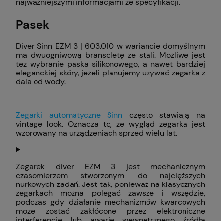
najważniejszymi informacjami ze specyfikacji.
Pasek
Diver Sinn EZM 3 | 603.010 w wariancie domyślnym
ma dwuogniwową bransoletę ze stali. Możliwe jest
też wybranie paska silikonowego, a nawet bardziej
eleganckiej skóry, jeżeli planujemy używać zegarka z
dala od wody.
Zegarki automatyczne Sinn
często stawiają na
vintage look. Oznacza to, że wygląd zegarka jest
wzorowany na urządzeniach sprzed wielu lat.
Zegarek diver EZM 3 jest mechanicznym
czasomierzem stworzonym do najcięższych
nurkowych zadań. Jest tak, ponieważ na klasycznych
zegarkach można polegać zawsze i wszędzie,
podczas gdy działanie mechanizmów kwarcowych
może zostać zakłócone przez elektroniczne
interferencje lub awarię wewnętrznego źródła