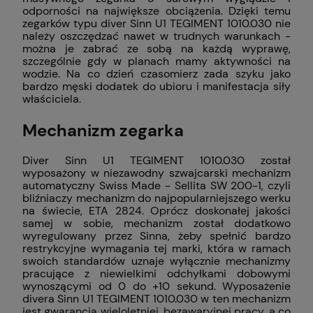
odporności na największe obciążenia. Dzięki temu
zegarków typu diver Sinn U1 TEGIMENT 1010.030 nie
należy oszczędzać nawet w trudnych warunkach -
można je zabrać ze sobą na każdą wyprawę,
szczególnie gdy w planach mamy aktywności na
wodzie. Na co dzień czasomierz zada szyku jako
bardzo męski dodatek do ubioru i manifestacja siły
właściciela.
Mechanizm zegarka
Diver Sinn U1 TEGIMENT 1010.030 został
wyposażony w niezawodny szwajcarski mechanizm
automatyczny Swiss Made - Sellita SW 200-1, czyli
bliźniaczy mechanizm do najpopularniejszego werku
na świecie, ETA 2824. Oprócz doskonałej jakości
samej w sobie, mechanizm został dodatkowo
wyregulowany przez Sinna, żeby spełnić bardzo
restrykcyjne wymagania tej marki, która w ramach
swoich standardów uznaje wyłącznie mechanizmy
pracujące z niewielkimi odchyłkami dobowymi
wynoszącymi od 0 do +10 sekund. Wyposażenie
divera Sinn U1 TEGIMENT 1010.030 w ten mechanizm
jest gwarancją wieloletniej, bezawaryjnej pracy, a co