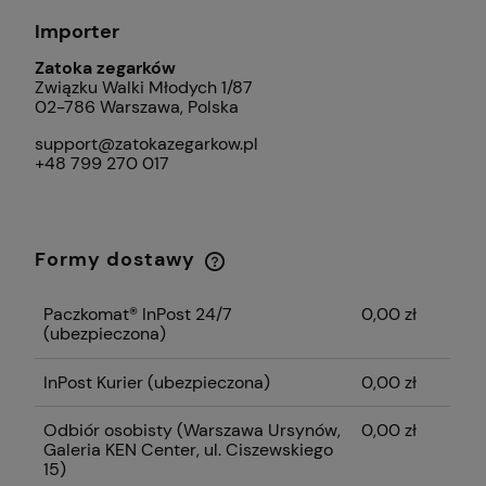
Importer
Zatoka zegarków
Związku Walki Młodych 1/87
02-786 Warszawa, Polska
support@zatokazegarkow.pl
+48 799 270 017
Formy dostawy
Cena nie zawiera ewentualnych kosztów
płatności
Paczkomat® InPost 24/7
0,00 zł
(ubezpieczona)
InPost Kurier (ubezpieczona)
0,00 zł
Odbiór osobisty
(Warszawa Ursynów,
0,00 zł
Galeria KEN Center, ul. Ciszewskiego
15)