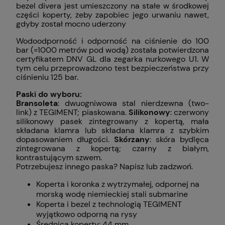
bezel divera jest umieszczony na stałe w środkowej
części koperty, żeby zapobiec jego urwaniu nawet,
gdyby został mocno uderzony
Wodoodporność i odporność na ciśnienie do 100
bar (=1000 metrów pod wodą) została potwierdzona
certyfikatem DNV GL dla zegarka nurkowego U1. W
tym celu przeprowadzono test bezpieczeństwa przy
ciśnieniu 125 bar.
Paski do wyboru:
Bransoleta
: dwuogniwowa stal nierdzewna (two-
link) z TEGIMENT; piaskowana.
Silikonowy
: czerwony
silikonowy pasek zintegrowany z kopertą, mała
składana klamra lub składana klamra z szybkim
dopasowaniem długości.
Skórzany
: skóra bydlęca
zintegrowana z kopertą; czarny z białym,
kontrastującym szwem.
Potrzebujesz innego paska? Napisz lub zadzwoń.
Koperta i koronka z wytrzymałej, odpornej na
morską wodę niemieckiej stali submarine
Koperta i bezel z technologią TEGIMENT
wyjątkowo odporną na rysy
Średnica koperty: 44 mm