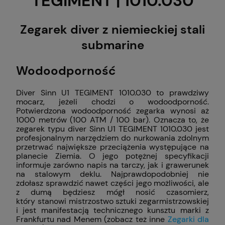
TEGIMENT | 1010.030
Zegarek diver z niemieckiej stali
submarine
Wodoodporność
Diver Sinn U1 TEGIMENT 1010.030 to prawdziwy
mocarz, jeżeli chodzi o wodoodporność.
Potwierdzona wodoodporność zegarka wynosi aż
1000 metrów (100 ATM / 100 bar). Oznacza to, że
zegarek typu diver Sinn U1 TEGIMENT 1010.030 jest
profesjonalnym narzędziem do nurkowania zdolnym
przetrwać największe przeciążenia występujące na
planecie Ziemia. O jego potężnej specyfikacji
informuje zarówno napis na tarczy, jak i grawerunek
na stalowym deklu. Najprawdopodobniej nie
zdołasz sprawdzić nawet części jego możliwości, ale
z dumą będziesz mógł nosić czasomierz,
który stanowi mistrzostwo sztuki zegarmistrzowskiej
i jest manifestacją technicznego kunsztu marki z
Frankfurtu nad Menem (zobacz też inne
Zegarki dla