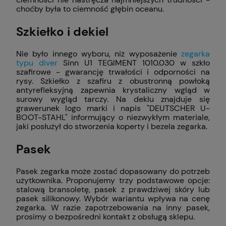
choćby była to ciemność głębin oceanu.
Szkiełko i dekiel
Nie było innego wyboru, niż wyposażenie
zegarka
typu diver
Sinn U1 TEGIMENT 1010.030 w szkło
szafirowe - gwarancję trwałości i odporności na
rysy. Szkiełko z szafiru z obustronną powłoką
antyrefleksyjną zapewnia krystaliczny wgląd w
surowy wygląd tarczy. Na deklu znajduje się
grawerunek logo marki i napis "DEUTSCHER U-
BOOT-STAHL" informujący o niezwykłym materiale,
jaki posłużył do stworzenia koperty i bezela zegarka.
Pasek
Pasek zegarka może zostać dopasowany do potrzeb
użytkownika. Proponujemy trzy podstawowe opcje:
stalową bransoletę, pasek z prawdziwej skóry lub
pasek silikonowy. Wybór wariantu wpływa na cenę
zegarka. W razie zapotrzebowania na inny pasek,
prosimy o bezpośredni kontakt z obsługą sklepu.