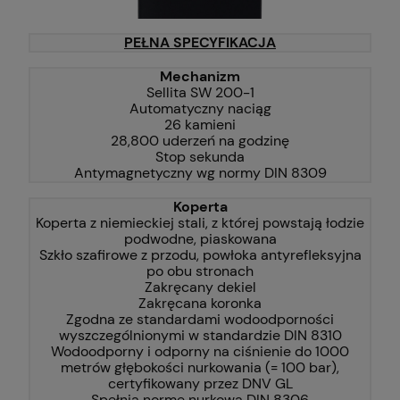
PEŁNA SPECYFIKACJA
Mechanizm
Sellita SW 200-1
Automatyczny naciąg
26 kamieni
28,800 uderzeń na godzinę
Stop sekunda
Antymagnetyczny wg normy DIN 8309
Koperta
Koperta z niemieckiej stali, z której powstają łodzie
podwodne, piaskowana
Szkło szafirowe z przodu, powłoka antyrefleksyjna
po obu stronach
Zakręcany dekiel
Zakręcana koronka
Zgodna ze standardami wodoodporności
wyszczególnionymi w standardzie DIN 8310
Wodoodporny i odporny na ciśnienie do 1000
metrów głębokości nurkowania (= 100 bar),
certyfikowany przez DNV GL
Spełnia normę nurkową DIN 8306