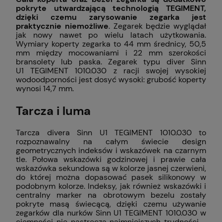
pokryte utwardzającą technologią TEGIMENT,
dzięki czemu zarysowanie zegarka jest
praktycznie niemożliwe
. Zegarek będzie wyglądał
jak nowy nawet po wielu latach użytkowania.
Wymiary koperty zegarka to 44 mm średnicy, 50,5
mm między mocowaniami i 22 mm szerokości
bransolety lub paska. Zegarek typu diver Sinn
U1 TEGIMENT 1010.030 z racji swojej wysokiej
wodoodporności jest dosyć wysoki: grubość koperty
wynosi 14,7 mm.
Tarcza i luma
Tarcza divera Sinn U1 TEGIMENT 1010.030 to
rozpoznawalny na całym świecie design
geometrycznych indeksów i wskazówek na czarnym
tle. Połowa wskazówki godzinowej i prawie cała
wskazówka sekundowa są w kolorze jasnej czerwieni,
do której można dopasować pasek silikonowy w
podobnym kolorze. Indeksy, jak również wskazówki i
centralny marker na obrotowym bezelu zostały
pokryte masą świecącą, dzięki czemu używanie
zegarków dla nurków Sinn U1 TEGIMENT 1010.030 w
ciemności nie nastręcza najmniejszych trudności -