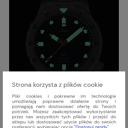
Strona korzysta z plików cookie
Pliki cookies i pokrewne im technologie
umożliwiają poprawne działanie strony i
pomagają nam dostosować ofertę do Twoich
potrzeb. Możesz zaakceptować wykorzystanie
przez nas wszystkich tych plików i przejść do
sklepu lub dostosować użycie plików do swoich
preferencji, wybierając opcję
"Dostosuj zgody"
.