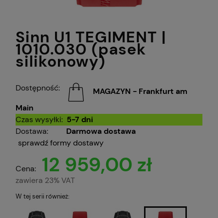
Sinn U1 TEGIMENT |
1010.030 (pasek
silikonowy)
Dostępność:
MAGAZYN - Frankfurt am
Main
Czas wysyłki:
5-7 dni
Dostawa:
Darmowa dostawa
sprawdź formy dostawy
12 959,00 zł
Cena:
zawiera 23% VAT
W tej serii również: