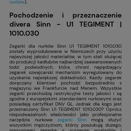
nurków
).
Pochodzenie i przeznaczenie
divera Sinn - U1 TEGIMENT |
1010.030
Zegarki dla nurków Sinn U1 TEGIMENT 1010.030
zostały wyprodukowane w Niemczech przy użyciu
najwyższej jakości materiałów, w tym stali służącej
do produkcji kadłubów najbardziej zaawansowanych
łodzi podwodnych, która chroni napędzający
zegarek szwajcarski mechanizm wyregulowany do
uzyskania największej dokładności. Każdy zegarek
doręczany klientowi pochodzi bezpośrednio z
magazynu we Frankfurcie nad Menem. Wszystkie
zegarki przechodzą restrykcyjne testy jakości i są
zgodne z europejskimi standardami nurkowymi oraz
posiadają certyfikat DNV GL. Jednak dla kogo jest
przeznaczony Sinn U1 TEGIMENT 1010.030? Oprócz
niepodważalnych właściwości jako profesjonalne
narzędzia nurkowe
zegarki Sinn
mogą służyć
wszystkim mężczyznom, którzy poszukują dużego,
masywnego zegarka o surowym wyglądzie i