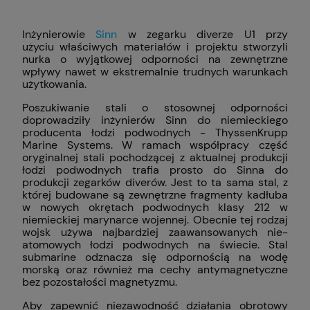
Inżynierowie
Sinn
w zegarku diverze U1 przy
użyciu właściwych materiałów i projektu stworzyli
nurka o wyjątkowej odporności na zewnętrzne
wpływy nawet w ekstremalnie trudnych warunkach
użytkowania.
Poszukiwanie stali o stosownej odporności
doprowadziły inżynierów Sinn do niemieckiego
producenta łodzi podwodnych - ThyssenKrupp
Marine Systems. W ramach współpracy część
oryginalnej stali pochodzącej z aktualnej produkcji
łodzi podwodnych trafia prosto do Sinna do
produkcji zegarków diverów. Jest to ta sama stal, z
której budowane są zewnętrzne fragmenty kadłuba
w nowych okrętach podwodnych klasy 212 w
niemieckiej marynarce wojennej. Obecnie tej rodzaj
wojsk używa najbardziej zaawansowanych nie-
atomowych łodzi podwodnych na świecie. Stal
submarine odznacza się odpornością na wodę
morską oraz również ma cechy antymagnetyczne
bez pozostałości magnetyzmu.
Aby zapewnić niezawodność działania obrotowy