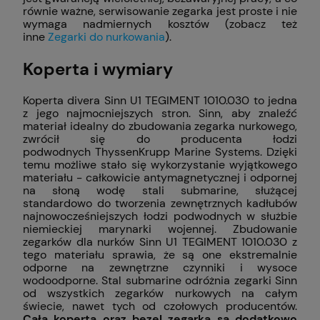
równie ważne, serwisowanie zegarka jest proste i nie
wymaga nadmiernych kosztów (zobacz też
inne
Zegarki do nurkowania
).
Koperta i wymiary
Koperta divera Sinn U1 TEGIMENT 1010.030 to jedna
z jego najmocniejszych stron. Sinn, aby znaleźć
materiał idealny do zbudowania zegarka nurkowego,
zwrócił się do producenta łodzi
podwodnych ThyssenKrupp Marine Systems. Dzięki
temu możliwe stało się wykorzystanie wyjątkowego
materiału - całkowicie antymagnetycznej i odpornej
na słoną wodę stali submarine, służącej
standardowo do tworzenia zewnętrznych kadłubów
najnowocześniejszych łodzi podwodnych w służbie
niemieckiej marynarki wojennej. Zbudowanie
zegarków dla nurków Sinn U1 TEGIMENT 1010.030 z
tego materiału sprawia, że są one ekstremalnie
odporne na zewnętrzne czynniki i wysoce
wodoodporne. Stal submarine odróżnia zegarki Sinn
od wszystkich zegarków nurkowych na całym
świecie, nawet tych od czołowych producentów.
Cała koperta oraz bezel zegarka są dodatkowo