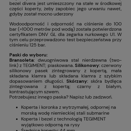
bezel divera jest umieszczony na stałe w środkowej
części koperty, żeby zapobiec jego urwaniu nawet,
gdyby został mocno uderzony
Wodoodporność i odporność na ciśnienie do 100
bar (=1000 metrów pod wodą) została potwierdzona
certyfikatem DNV GL dla zegarka nurkowego U1. W
tym celu przeprowadzono test bezpieczeństwa przy
ciśnieniu 125 bar.
Paski do wyboru:
Bransoleta
: dwuogniwowa stal nierdzewna (two-
link) z TEGIMENT; piaskowana.
Silikonowy
: czerwony
silikonowy pasek zintegrowany z kopertą, mała
składana klamra lub składana klamra z szybkim
dopasowaniem długości.
Skórzany
: skóra bydlęca
zintegrowana z kopertą; czarny z białym,
kontrastującym szwem.
Potrzebujesz innego paska? Napisz lub zadzwoń.
Koperta i koronka z wytrzymałej, odpornej na
morską wodę niemieckiej stali submarine
Koperta i bezel z technologią TEGIMENT
wyjątkowo odporną na rysy
Średnica koperty: 44 mm