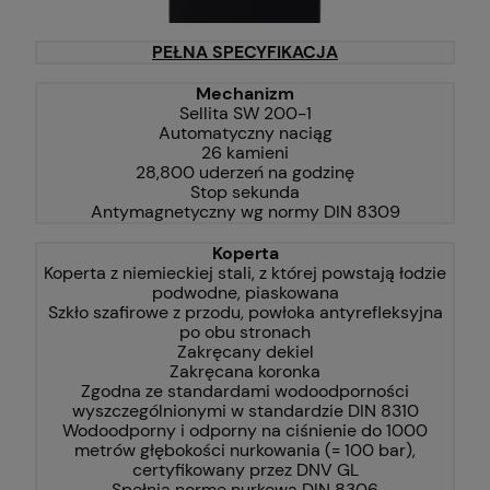
PEŁNA SPECYFIKACJA
Mechanizm
Sellita SW 200-1
Automatyczny naciąg
26 kamieni
28,800 uderzeń na godzinę
Stop sekunda
Antymagnetyczny wg normy DIN 8309
Koperta
Koperta z niemieckiej stali, z której powstają łodzie
podwodne, piaskowana
Szkło szafirowe z przodu, powłoka antyrefleksyjna
po obu stronach
Zakręcany dekiel
Zakręcana koronka
Zgodna ze standardami wodoodporności
wyszczególnionymi w standardzie DIN 8310
Wodoodporny i odporny na ciśnienie do 1000
metrów głębokości nurkowania (= 100 bar),
certyfikowany przez DNV GL
Spełnia normę nurkową DIN 8306