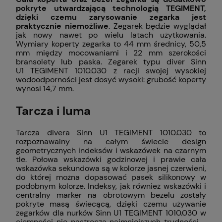
pokryte utwardzającą technologią TEGIMENT,
dzięki czemu zarysowanie zegarka jest
praktycznie niemożliwe
. Zegarek będzie wyglądał
jak nowy nawet po wielu latach użytkowania.
Wymiary koperty zegarka to 44 mm średnicy, 50,5
mm między mocowaniami i 22 mm szerokości
bransolety lub paska. Zegarek typu diver Sinn
U1 TEGIMENT 1010.030 z racji swojej wysokiej
wodoodporności jest dosyć wysoki: grubość koperty
wynosi 14,7 mm.
Tarcza i luma
Tarcza divera Sinn U1 TEGIMENT 1010.030 to
rozpoznawalny na całym świecie design
geometrycznych indeksów i wskazówek na czarnym
tle. Połowa wskazówki godzinowej i prawie cała
wskazówka sekundowa są w kolorze jasnej czerwieni,
do której można dopasować pasek silikonowy w
podobnym kolorze. Indeksy, jak również wskazówki i
centralny marker na obrotowym bezelu zostały
pokryte masą świecącą, dzięki czemu używanie
zegarków dla nurków Sinn U1 TEGIMENT 1010.030 w
ciemności nie nastręcza najmniejszych trudności -