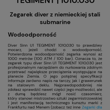
TEGIMENT | 1010.030
Zegarek diver z niemieckiej stali
submarine
Wodoodporność
Diver Sinn U1 TEGIMENT 1010.030 to prawdziwy
mocarz, jeżeli chodzi o wodoodporność.
Potwierdzona wodoodporność zegarka wynosi aż
1000 metrów (100 ATM / 100 bar). Oznacza to, że
zegarek typu diver Sinn U1 TEGIMENT 1010.030 jest
profesjonalnym narzędziem do nurkowania zdolnym
przetrwać największe przeciążenia występujące na
planecie Ziemia. O jego potężnej specyfikacji
informuje zarówno napis na tarczy, jak i grawerunek
na stalowym deklu. Najprawdopodobniej nie
zdołasz sprawdzić nawet części jego możliwości, ale
z dumą będziesz mógł nosić czasomierz,
który stanowi mistrzostwo sztuki zegarmistrzowskiej
i jest manifestacją technicznego kunsztu marki z
Frankfurtu nad Menem (zobacz też inne
Zegarki dla