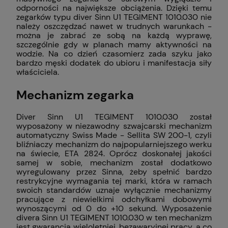
odporności na największe obciążenia. Dzięki temu
zegarków typu diver Sinn U1 TEGIMENT 1010.030 nie
należy oszczędzać nawet w trudnych warunkach -
można je zabrać ze sobą na każdą wyprawę,
szczególnie gdy w planach mamy aktywności na
wodzie. Na co dzień czasomierz zada szyku jako
bardzo męski dodatek do ubioru i manifestacja siły
właściciela.
Mechanizm zegarka
Diver Sinn U1 TEGIMENT 1010.030 został
wyposażony w niezawodny szwajcarski mechanizm
automatyczny Swiss Made - Sellita SW 200-1, czyli
bliźniaczy mechanizm do najpopularniejszego werku
na świecie, ETA 2824. Oprócz doskonałej jakości
samej w sobie, mechanizm został dodatkowo
wyregulowany przez Sinna, żeby spełnić bardzo
restrykcyjne wymagania tej marki, która w ramach
swoich standardów uznaje wyłącznie mechanizmy
pracujące z niewielkimi odchyłkami dobowymi
wynoszącymi od 0 do +10 sekund. Wyposażenie
divera Sinn U1 TEGIMENT 1010.030 w ten mechanizm
jest gwarancją wieloletniej, bezawaryjnej pracy, a co