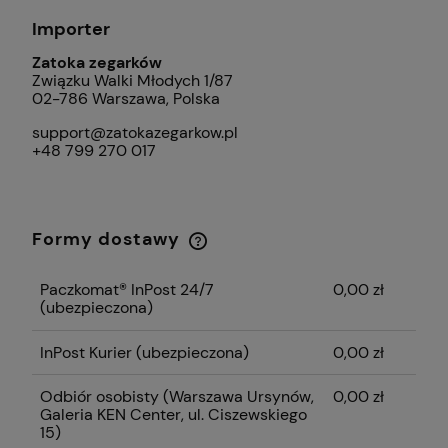
Importer
Zatoka zegarków
Związku Walki Młodych 1/87
02-786 Warszawa, Polska
support@zatokazegarkow.pl
+48 799 270 017
Formy dostawy
Cena nie zawiera ewentualnych kosztów
płatności
Paczkomat® InPost 24/7
0,00 zł
(ubezpieczona)
InPost Kurier (ubezpieczona)
0,00 zł
Odbiór osobisty
(Warszawa Ursynów,
0,00 zł
Galeria KEN Center, ul. Ciszewskiego
15)