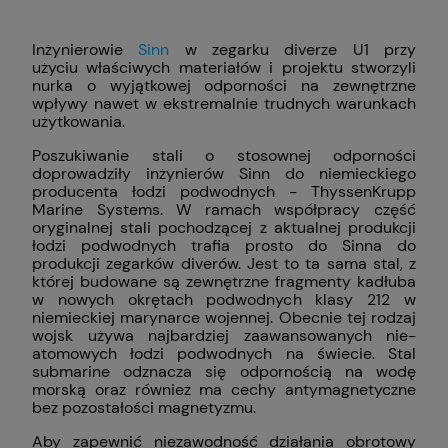
Inżynierowie
Sinn
w zegarku diverze U1 przy
użyciu właściwych materiałów i projektu stworzyli
nurka o wyjątkowej odporności na zewnętrzne
wpływy nawet w ekstremalnie trudnych warunkach
użytkowania.
Poszukiwanie stali o stosownej odporności
doprowadziły inżynierów Sinn do niemieckiego
producenta łodzi podwodnych - ThyssenKrupp
Marine Systems. W ramach współpracy część
oryginalnej stali pochodzącej z aktualnej produkcji
łodzi podwodnych trafia prosto do Sinna do
produkcji zegarków diverów. Jest to ta sama stal, z
której budowane są zewnętrzne fragmenty kadłuba
w nowych okrętach podwodnych klasy 212 w
niemieckiej marynarce wojennej. Obecnie tej rodzaj
wojsk używa najbardziej zaawansowanych nie-
atomowych łodzi podwodnych na świecie. Stal
submarine odznacza się odpornością na wodę
morską oraz również ma cechy antymagnetyczne
bez pozostałości magnetyzmu.
Aby zapewnić niezawodność działania obrotowy