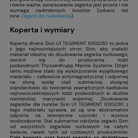
równie ważne, serwisowanie zegarka jest proste i nie
wymaga nadmiernych kosztów (zobacz też
inne
Zegarki do nurkowania
).
Koperta i wymiary
Koperta divera Sinn U1 TEGIMENT 1010.030 to jedna
z jego najmocniejszych stron. Sinn, aby znaleźć
materiał idealny do zbudowania zegarka nurkowego,
zwrócił się do producenta łodzi
podwodnych ThyssenKrupp Marine Systems. Dzięki
temu możliwe stało się wykorzystanie wyjątkowego
materiału - całkowicie antymagnetycznej i odpornej
na słoną wodę stali submarine, służącej
standardowo do tworzenia zewnętrznych kadłubów
najnowocześniejszych łodzi podwodnych w służbie
niemieckiej marynarki wojennej. Zbudowanie
zegarków dla nurków Sinn U1 TEGIMENT 1010.030 z
tego materiału sprawia, że są one ekstremalnie
odporne na zewnętrzne czynniki i wysoce
wodoodporne. Stal submarine odróżnia zegarki Sinn
od wszystkich zegarków nurkowych na całym
świecie, nawet tych od czołowych producentów.
Cała koperta oraz bezel zegarka są dodatkowo