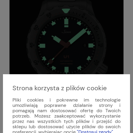
Strona korzysta z plików cookie
Pliki cookies i pokrewne im technologie
umożliwiają poprawne działanie strony i
pomagają nam dostosować ofertę do Twoich
potrzeb. Możesz zaakceptować wykorzystanie
przez nas wszystkich tych plików i przejść do
sklepu lub dostosować użycie plików do swoich
preferencji, wybierając opcję
"Dostosuj zgody"
.