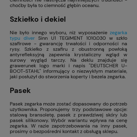
choćby była to ciemność głębin oceanu.
Szkiełko i dekiel
Nie było innego wyboru, niż wyposażenie
zegarka
typu diver
Sinn U1 TEGIMENT 1010.030 w szkło
szafirowe - gwarancję trwałości i odporności na
rysy. Szkiełko z szafiru z obustronną powłoką
antyrefleksyjną zapewnia krystaliczny wgląd w
surowy wygląd tarczy. Na deklu znajduje się
grawerunek logo marki i napis "DEUTSCHER U-
BOOT-STAHL" informujący o niezwykłym materiale,
jaki posłużył do stworzenia koperty i bezela zegarka.
Pasek
Pasek zegarka może zostać dopasowany do potrzeb
użytkownika. Proponujemy trzy podstawowe opcje:
stalową bransoletę, pasek z prawdziwej skóry lub
pasek silikonowy. Wybór wariantu wpływa na cenę
zegarka. W razie zapotrzebowania na inny pasek,
prosimy o bezpośredni kontakt z obsługą sklepu.