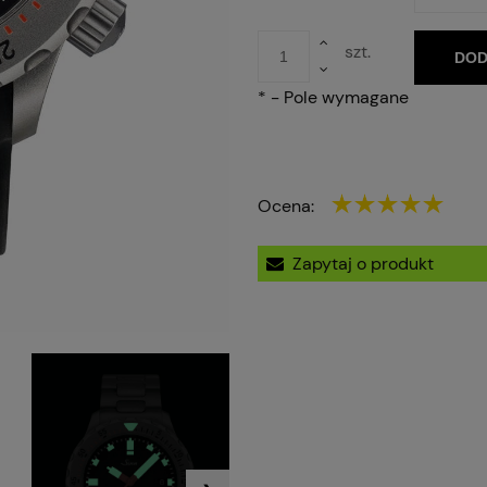
szt.
DOD
*
- Pole wymagane
Ocena:
Zapytaj o produkt