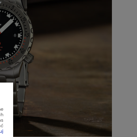
ne
ch
as
ać
uj