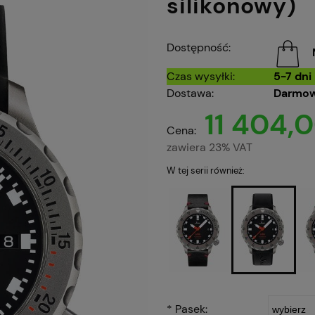
silikonowy)
Dostępność:
Czas wysyłki:
5-7 dni
Dostawa:
Darmow
11 404,0
Cena:
zawiera 23% VAT
W tej serii również:
*
Pasek: