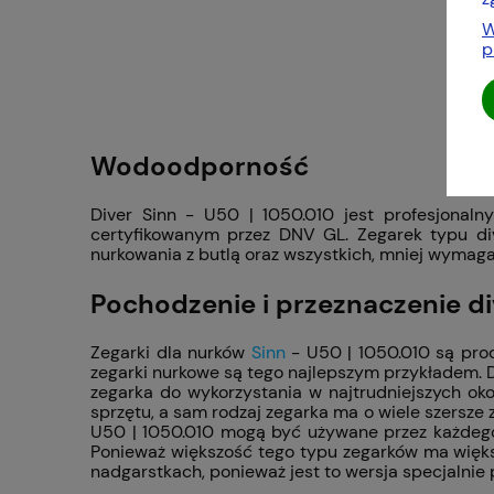
W
p
Ze
Wodoodporność
Diver Sinn - U50 | 1050.010 jest profesjona
certyfikowanym przez DNV GL. Zegarek typu d
nurkowania z butlą oraz wszystkich, mniej wymag
Pochodzenie i przeznaczenie di
Zegarki dla nurków
Sinn
- U50 | 1050.010 są pro
zegarki nurkowe są tego najlepszym przykładem. D
zegarka do wykorzystania w najtrudniejszych oko
sprzętu, a sam rodzaj zegarka ma o wiele szersze
U50 | 1050.010 mogą być używane przez każdego 
Ponieważ większość tego typu zegarków ma większ
nadgarstkach, ponieważ jest to wersja specjalnie