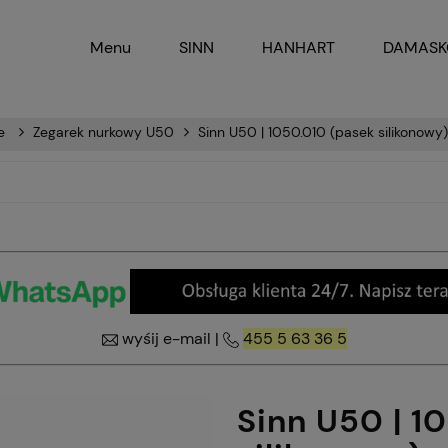
Menu
SINN
HANHART
DAMAS
e
Zegarek nurkowy U50
Sinn U50 | 1050.010 (pasek silikonowy)
wyśij e-mail
|
455 5 63 36 5
Sinn U50 | 1