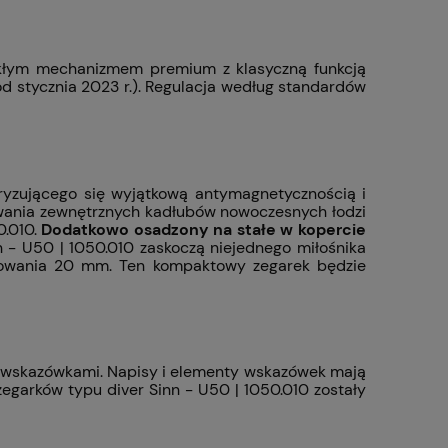
ukłym mechanizmem premium z klasyczną funkcją
d stycznia 2023 r.). Regulacja według standardów
ryzującego się wyjątkową antymagnetycznością i
owania zewnętrznych kadłubów nowoczesnych łodzi
0.010.
Dodatkowo osadzony na stałe w kopercie
n - U50 | 1050.010 zaskoczą niejednego miłośnika
ocowania 20 mm. Ten kompaktowy zegarek będzie
 i wskazówkami. Napisy i elementy wskazówek mają
zegarków typu diver Sinn - U50 | 1050.010 zostały