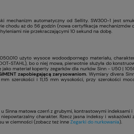
rski mechanizm automatyczny od Sellity. SW300-1 jest sm
rwie chodu aż do 56 godzin (nowa certyfikacja mechanizmów o
hyleniami nie przekraczającymi 10 sekund na dobę.
 1050.010 użyto wysoce wodoodpornego materiału, charakte
OOT-STAHL), bo o niej mowa, pierwotnie służyła do konstru
jako materiał koperty zegarków dla nurków Sinn - U50 | 105
EGIMENT zapobiegającą zarysowaniom
. Wymiary divera Sin
1 mm szerokości i 11,15 mm wysokości, przy szerokości m
nie u Sinna matowa czerń z grubymi, kontrastowymi indeksami
niepowtarzalny charakter. Rzecz jasna indeksy i wskazówki 
su w ciemności (zobacz też inne
Zegarki do nurkowania
).