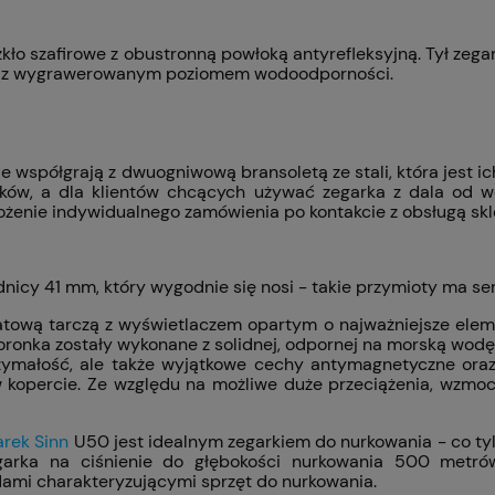
zkło szafirowe z obustronną powłoką antyrefleksyjną. Tył zega
raz z wygrawerowanym poziomem wodoodporności.
le współgrają z dwuogniwową bransoletą ze stali, która jest
sków, a dla klientów chcących używać zegarka z dala od 
ożenie indywidualnego zamówienia po kontakcie z obsługą skl
nicy 41 mm, który wygodnie się nosi - takie przymioty ma se
tową tarczą z wyświetlaczem opartym o najważniejsze elemen
koronka zostały wykonane z solidnej, odpornej na morską wod
ytrzymałość, ale także wyjątkowe cechy antymagnetyczne or
w kopercie. Ze względu na możliwe duże przeciążenia, wzmoc
arek Sinn
U50 jest idealnym zegarkiem do nurkowania - co tyl
egarka na ciśnienie do głębokości nurkowania 500 metr
dami charakteryzującymi sprzęt do nurkowania.