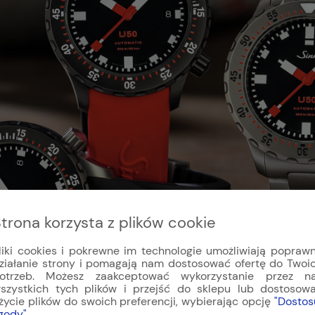
trona korzysta z plików cookie
liki cookies i pokrewne im technologie umożliwiają popraw
ziałanie strony i pomagają nam dostosować ofertę do Twoi
otrzeb. Możesz zaakceptować wykorzystanie przez n
szystkich tych plików i przejść do sklepu lub dostosow
życie plików do swoich preferencji, wybierając opcję
"Dostos
gody"
.