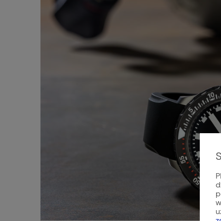
S
P
d
p
w
u
z