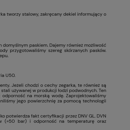
rka tworzy stalowy, zakręcany dekiel informujący o
 ich domyślnym paskiem. Dajemy również możliwość
wody przygotowaliśmy szereg skórzanych pasków.
epu.
ria U50.
ty. Jeżeli chodzi o cechy zegarka, te również są
ę stali używanej w produkcji łodzi podwodnych. Ten
az odporność na morską wodę. Zaprojektowaliśmy
niliśmy jego powierzchnię za pomocą technologii
ko potwierdza fakt certyfikacji przez DNV GL. DVN
ów (=50 bar) i odporność na temperaturę oraz