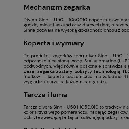
Mechanizm zegarka
Divera Sinn - U50 | 1050.010 napędza szwajca
godzin, minut i sekund oraz datownikiem, o reze
Sinna pozwala na wysoką dokładność chodu z odc
Koperta i wymiary
Do produkcji zegarków typu diver Sinn - U50 |
odpornością na słoną wodę. Stal submarine (U-B
podwodnych, więc równie doskonale sprawdza się 
bezel zegarka zostały pokryty technologią T
"nurków" - koperta czasomierza ma zaledwie 4
wyglądał dobrze na każdym nadgarstku.
Tarcza i luma
Tarcza divera Sinn - U50 | 1050.010 to tradycyj
kolor krzykliwego pomarańczu, nadając zegarkowi 
pokryte świecącą farbą umożliwiającą odczyt cza