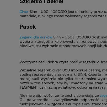
Szkiełko i dekiel
Diver
Sinn - U50 | 1050.010 jest chroniony przez s
materiale, z jakiego został wykonany zegarek w
Pasek
Zegarki dla nurków
Sinn - U50 | 1050.010 doskona
wyboru któregoś z kolorowych, silikonowych pa
Możliwe jest wybranie standardowych opcji lub zł
Wytrzymałość i dobra czytelność w zegarku o śred
Wizualnie zegarek diver U50 imponuje czarną, ma
spójną reprezentacją zalet marki SINN. Koperta i 
rodzaj stali wyróżnia nie tylko ekstremalna w
bezel w ten sposób, aby był osadzony na stałe 
TEGIMENT, czyniąc ją wyjątkowo odporną na rysy.
Nie ma wątpliwości, że te cechy sprawiają, że
zeg
GL potwierdziło i zweryfikowało odporność z
funkcjonowanie w zgodzie z europejskimi standar