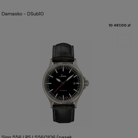
Damasko - DSub10
10 497,00 zł
Sinn 556 I RS | 556.0106 (pasek