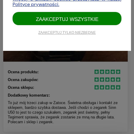
Polityce prywatności.
ZAAKCEPTUJ WSZYSTKIE
ZAAKCEPTUJ TYLKO NIEZBĘDNE
Ocena produktu:
Ocena zakupów:
Ocena sklepu:
Dodatkowy komentarz:
To już mój trzeci zakup w Zatoce. Świetna obsługa i kontakt ze
sklepem, bardzo szybka dostawa. Jeśli chodzi o zegarek Sinn
U50 to jest to czego szukałem, zegarek jest świetny, pełny
Tegiment sprawia, że zegarek zostanie ze mną na długie lata.
Polecam i sklep i zegarek.