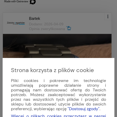
Bartek
Dodano: 2026-04-09
Opinia zweryfikowana
Strona korzysta z plików cookie
Pliki cookies i pokrewne im technologie
umożliwiają poprawne działanie strony i
pomagają nam dostosować ofertę do Twoich
potrzeb. Możesz zaakceptować wykorzystanie
przez nas wszystkich tych plików i przejść do
sklepu lub dostosować użycie plików do swoich
preferencji, wybierając opcję
"Dostosuj zgody"
.
Więcej o plikach cookies przeczytasz w naszej