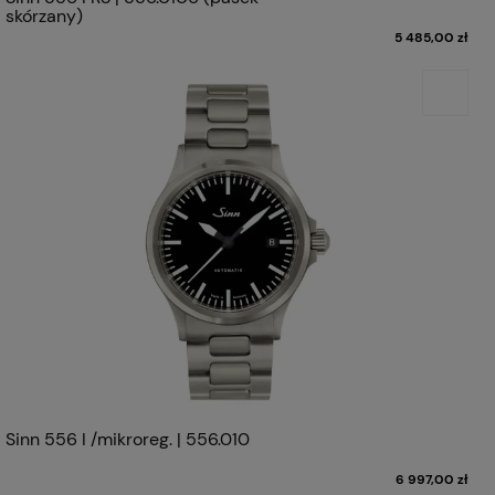
skórzany)
5 485,00 zł
Sinn 556 I /mikroreg. | 556.010
6 997,00 zł