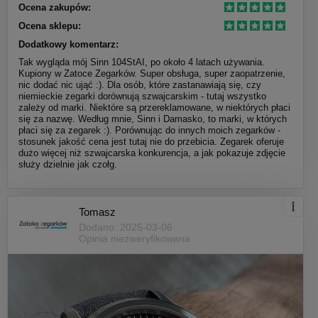
Ocena zakupów:
Ocena sklepu:
Dodatkowy komentarz:
Tak wygląda mój Sinn 104StAI, po około 4 latach używania.
Kupiony w Zatoce Zegarków. Super obsługa, super zaopatrzenie,
nic dodać nic ująć :). Dla osób, które zastanawiają się, czy
niemieckie zegarki dorównują szwajcarskim - tutaj wszystko
zależy od marki. Niektóre są przereklamowane, w niektórych płaci
się za nazwę. Według mnie, Sinn i Damasko, to marki, w których
płaci się za zegarek :). Porównując do innych moich zegarków -
stosunek jakość cena jest tutaj nie do przebicia. Zegarek oferuje
dużo więcej niż szwajcarska konkurencja, a jak pokazuje zdjęcie
służy dzielnie jak czołg.
Tomasz
Dodano: 2025-03-06
Opinia niezweryfikowana