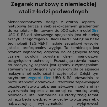
Zegarek nurkowy z niemieckiej
stali z łodzi podwodnych
Monochromatyczny design z czarną kopertą i
nietypową tarczą z niebiesko-czarnym gradientem
do kompletu - limitowany do 500 sztuk model
Sinn
U50 S BS od pierwszego spojrzenia jest obietnicą
ekscytującego zegarka. Black Hard Coating na bazie
technologii TEGIMENT nadaje zegarkowi wysokiej
jakości, profesjonalny wygląd. Ta kombinacja jest
również najbardziej odporną do osiągnięcia formą
czarnej powłoki powstałą dzięki najnowszym
osiągnięciom technologii. Pozostając równie mocny
co precyzyjny, zegarek jest zgodny z wymaganiami
stawianymi profesjonalnym diverom dla osiągnięcia
maksymalnej solidności i czytelności. Dzięki tym
atrybutom
zegarek Sinn
U50 S BS udowadnia, że
może stanowić dodatkowe urządzenie zapewniające
bezpieczeństwo z tak pragmatycznymi cechami jak
wytrzymała koperta z odpornej na morską wodę
niemieckiej stali submarine. Ci, którzy znają temat,
od razu będą wiedzieć - te cechy tworzą zegarek o
najzwyczajnej wytrzymałości i wyjątkowych