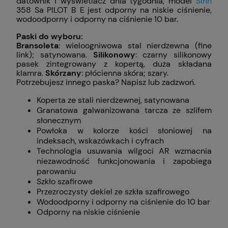
datownik i wyświetlacz dnia tygodnia, model
Sinn
358 Sa PILOT B E jest odporny na niskie ciśnienie,
wodoodporny i odporny na ciśnienie 10 bar.
Paski do wyboru:
Bransoleta
: wieloogniwowa stal nierdzewna (fine
link); satynowana.
Silikonowy
: czarny silikonowy
pasek zintegrowany z kopertą, duża składana
klamra.
Skórzany
: płócienna skóra; szary.
Potrzebujesz innego paska? Napisz lub zadzwoń.
Koperta ze stali nierdzewnej, satynowana
Granatowa galwanizowana tarcza ze szlifem
słonecznym
Powłoka w kolorze kości słoniowej na
indeksach, wskazówkach i cyfrach
Technologia usuwania wilgoci AR wzmacnia
niezawodność funkcjonowania i zapobiega
parowaniu
Szkło szafirowe
Przezroczysty dekiel ze szkła szafirowego
Wodoodporny i odporny na ciśnienie do 10 bar
Odporny na niskie ciśnienie