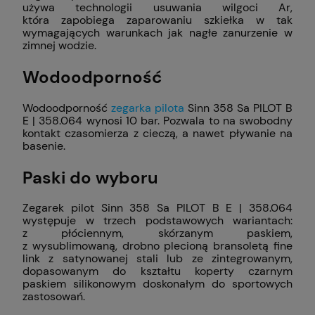
używa technologii usuwania wilgoci Ar,
która zapobiega zaparowaniu szkiełka w tak
wymagających warunkach jak nagłe zanurzenie w
zimnej wodzie.
Wodoodporność
Wodoodporność
zegarka pilota
Sinn 358 Sa PILOT B
E | 358.064 wynosi 10 bar. Pozwala to na swobodny
kontakt czasomierza z cieczą, a nawet pływanie na
basenie.
Paski do wyboru
Zegarek pilot Sinn 358 Sa PILOT B E | 358.064
występuje w trzech podstawowych wariantach:
z płóciennym, skórzanym paskiem,
z wysublimowaną, drobno plecioną bransoletą fine
link z satynowanej stali lub ze zintegrowanym,
dopasowanym do kształtu koperty czarnym
paskiem silikonowym doskonałym do sportowych
zastosowań.