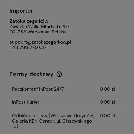
Importer
Zatoka zegarków
Związku Walki Młodych 1/87
02-786 Warszawa, Polska
support@zatokazegarkow.pl
+48 799 270 017
Formy dostawy
Cena nie zawiera ewentualnych kosztów
płatności
Paczkomat® InPost 24/7
0,00 zł
InPost Kurier
0,00 zł
Odbiór osobisty
(Warszawa Ursynów,
0,00 zł
Galeria KEN Center, ul. Ciszewskiego
15)