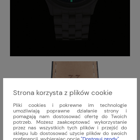
Strona korzysta z plików cookie
Pliki cookies i pokrewne im technologie
umożliwiają poprawne działanie strony i
pomagają nam dostosować ofertę do Twoich
potrzeb. Możesz zaakceptować wykorzystanie
przez nas wszystkich tych plików i przejść do
sklepu lub dostosować użycie plików do swoich
preferencji, wybierając opcję
"Dostosuj zgody"
.