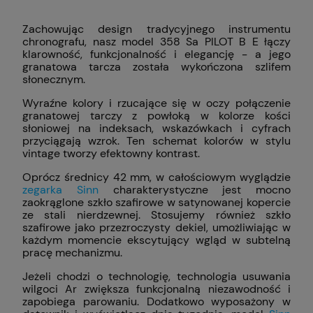
Zachowując design tradycyjnego instrumentu
chronografu, nasz model 358 Sa PILOT B E łączy
klarowność, funkcjonalność i elegancję - a jego
granatowa tarcza została wykończona szlifem
słonecznym.
Wyraźne kolory i rzucające się w oczy połączenie
granatowej tarczy z powłoką w kolorze kości
słoniowej na indeksach, wskazówkach i cyfrach
przyciągają wzrok. Ten schemat kolorów w stylu
vintage tworzy efektowny kontrast.
Oprócz średnicy 42 mm, w całościowym wyglądzie
zegarka Sinn
charakterystyczne jest mocno
zaokrąglone szkło szafirowe w satynowanej kopercie
ze stali nierdzewnej. Stosujemy również szkło
szafirowe jako przezroczysty dekiel, umożliwiając w
każdym momencie ekscytujący wgląd w subtelną
pracę mechanizmu.
Jeżeli chodzi o technologię, technologia usuwania
wilgoci Ar zwiększa funkcjonalną niezawodność i
zapobiega parowaniu. Dodatkowo wyposażony w