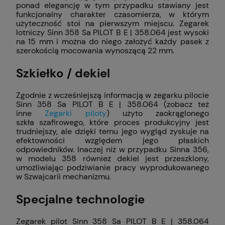
ponad elegancję w tym przypadku stawiany jest
funkcjonalny charakter czasomierza, w którym
użyteczność stoi na pierwszym miejscu. Zegarek
lotniczy Sinn 358 Sa PILOT B E | 358.064 jest wysoki
na 15 mm i można do niego założyć każdy pasek z
szerokością mocowania wynoszącą 22 mm.
Szkiełko / dekiel
Zgodnie z wcześniejszą informacją w zegarku pilocie
Sinn 358 Sa PILOT B E | 358.064 (zobacz też
inne
Zegarki piloty
) użyto zaokrąglonego
szkła szafirowego, które proces produkcyjny jest
trudniejszy, ale dzięki temu jego wygląd zyskuje na
efektowności względem jego płaskich
odpowiedników. Inaczej niż w przypadku Sinna 356,
w modelu 358 również dekiel jest przeszklony,
umożliwiając podziwianie pracy wyprodukowanego
w Szwajcarii mechanizmu.
Specjalne technologie
Zegarek pilot Sinn 358 Sa PILOT B E | 358.064