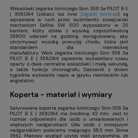
Wskazówki zegarka lotniczego Sinn 358 Sa PILOT B E
| 358.064 (zobacz też inne
Zegarki lotnicze
) są
wprawiane w ruch przez wyśmienity szwajcarski
mechanizm Sellita SW 500 wyposażony w 25
kamieni, który działa z wysoką częstotliwością
28800 uderzeń na godzinę, wyregulowany, aby
utrzymywać wysoką precyzję chodu, która jest
standardem dla niemieckiej
manufaktury. Werk zegarka lotniczego Sinn 358 Sa
PILOT B E | 358.064 zapewnia wyświetlacz czasu
oparty o dwie centralne wskazówki i małą sekundą,
a także funkcje chronografu. Datownik z dniem
tygodnia wyświetla napis w języku niemieckim lub
angielskim.
Koperta - materiał i wymiary
Satynowana koperta zegarka lotniczego Sinn 358 Sa
PILOT B E | 358.064 ma średnicę 42 mm. Jest to
rozmiar odpowiedni dla osób o umiarkowanych i
większych nadgarstkach (dla osób z mniejszym
nadgarstkiem polecamy mającego 38,5 mm Sinna
356). Matowy wygląd użytej stali przypomina, że