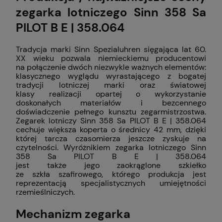
zegarka lotniczego Sinn 358 Sa
PILOT B E | 358.064
Tradycja marki Sinn Spezialuhren sięgająca lat 60.
XX wieku pozwala niemieckiemu producentowi
na połączenie dwóch niezwykle ważnych elementów:
klasycznego wyglądu wyrastającego z bogatej
tradycji lotniczej marki oraz światowej
klasy realizacji opartej o wykorzystanie
doskonałych materiałów i bezcennego
doświadczenie pełnego kunsztu zegarmistrzostwa.
Zegarek lotniczy Sinn 358 Sa PILOT B E | 358.064
cechuje większa koperta o średnicy 42 mm, dzięki
której tarcza czasomierza jeszcze zyskuje na
czytelności. Wyróżnikiem zegarka lotniczego Sinn
358 Sa PILOT B E | 358.064
jest także jego zaokrąglone szkiełko
ze szkła szafirowego, którego produkcja jest
reprezentacją specjalistycznych umiejętności
rzemieślniczych.
Mechanizm zegarka