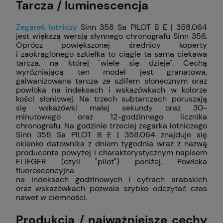
Tarcza / luminescencja
Zegarek lotniczy
Sinn 358 Sa PILOT B E | 358.064
jest większą wersją słynnego chronografu Sinn 356.
Oprócz powiększonej średnicy koperty
i zaokrąglonego szkiełka to ciągle ta sama ciekawa
tarcza, na której "wiele się dzieje". Cechą
wyróżniającą ten model jest granatowa,
galwanizowana tarcza ze szlifem słonecznym oraz
powłoka na indeksach i wskazówkach w kolorze
kości słoniowej. Na trzech subtarczach poruszają
się wskazówki małej sekundy oraz 30-
minutowego oraz 12-godzinnego licznika
chronografu. Na godzinie trzeciej zegarka lotniczego
Sinn 358 Sa PILOT B E | 358.064 znajduje się
okienko datownika z dniem tygodnia wraz z nazwą
producenta powyżej i charakterystycznym napisem
FLIEGER (czyli "pilot") poniżej. Powłoka
fluoroscencyjna
na indeksach godzinowych i cyfrach arabskich
oraz wskazówkach pozwala szybko odczytać czas
nawet w ciemności.
Produkcja / najważniejsze cechy