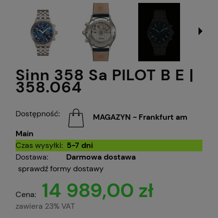
Sinn 358 Sa PILOT B E |
358.064
Dostępność:
MAGAZYN - Frankfurt am
Main
Czas wysyłki:
5-7 dni
Dostawa:
Darmowa dostawa
sprawdź formy dostawy
14 989,00 zł
Cena:
zawiera 23% VAT